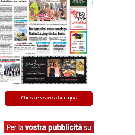
Clicca e scarica la copia