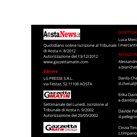
DIRETTOR
Luca Merc
l.mercant
Quotidiano online Iscrizione al Tribunale
di Aosta n. 8/2012
REDAZIO
Autorizzazione del 13/12/2012
Alessandr
www.gazzettamatin.com
a.bianche
Editore
Danila Ch
LG PRESSE S.R.L.
d.chenal@
via Festaz, 52 11100 AOSTA
Erika Davi
e.david@g
Settimanale del Lunedì. Iscrizione al
Tribunale di Aosta n. 9/2002
Davide Pel
Autorizzazione del 20/05/2002
d.pellegr
Cinzia Ti
c.timpan