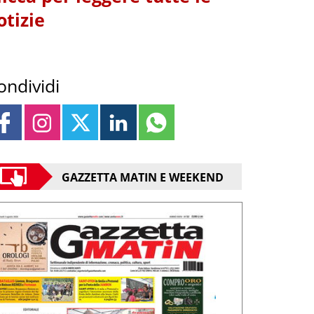
otizie
ondividi
GAZZETTA MATIN E WEEKEND