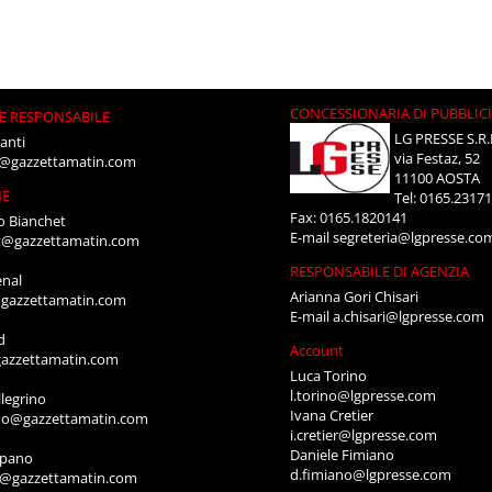
CONCESSIONARIA DI PUBBLIC
E RESPONSABILE
LG PRESSE S.R.
anti
via Festaz, 52
i@gazzettamatin.com
11100 AOSTA
NE
Tel: 0165.2317
Fax: 0165.1820141
o Bianchet
E-mail
segreteria@lgpresse.co
t@gazzettamatin.com
RESPONSABILE DI AGENZIA
enal
Arianna Gori Chisari
gazzettamatin.com
E-mail
a.chisari@lgpresse.com
d
Account
azzettamatin.com
Luca Torino
l.torino@lgpresse.com
legrino
Ivana Cretier
ino@gazzettamatin.com
i.cretier@lgpresse.com
Daniele Fimiano
mpano
d.fimiano@lgpresse.com
o@gazzettamatin.com