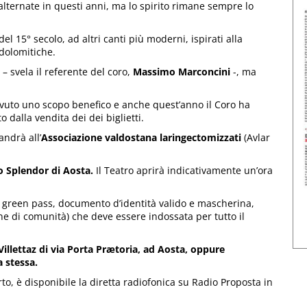
 alternate in questi anni, ma lo spirito rimane sempre lo
el 15° secolo, ad altri canti più moderni, ispirati alla
dolomitiche.
 – svela il referente del coro,
Massimo Marconcini
-, ma
vuto uno scopo benefico e anche quest’anno il Coro ha
o dalla vendita dei dei biglietti.
andrà all’
Associazione valdostana laringectomizzati
(Avlar
o Splendor di Aosta.
Il Teatro aprirà indicativamente un’ora
r green pass, documento d’identità valido e mascherina,
 di comunità) che deve essere indossata per tutto il
 Villettaz di via Porta Prætoria, ad Aosta, oppure
a stessa.
to, è disponibile la diretta radiofonica su Radio Proposta in