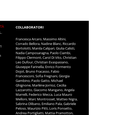
ITÀ
COLLABORATORI
L.
Francesca Arcaro, Massimo Altini,
Corrado Bellora, Nadine Blanc, Riccardo
11
Bortolotti, Manila Calipari, Giulia Calisti,
Nadia Camposaragna, Paolo Ciambi,
m
Filippo Clermont, Carol Di Vito, Christian
Leo Dufour, Christian Evaspasiano,
Giuseppe Farinella, Enrico Formento
Dojot, Bruno Fracasso, Fabio
Francesconi, Sofia Fregnani, Giorgia
Gambino, Paolo Gatto, Michael
Ghignone, Marlène Jorrioz, Cecilia
Lazzarotto, Giacomo Mangano, Angela
Marrelli, Federico Mecca, Luca Mauro
Melloni, Marc Montrosset, Matteo Nigra,
Sabrina Olibano, Emiliano Pala, Gabriele
Peloso, Maurizio Pitti, Loris Ponsetto,
Andrea Portigliatti, Mattia Pramotton,