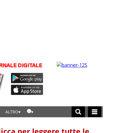
ALTRO
licca per leggere tutte le