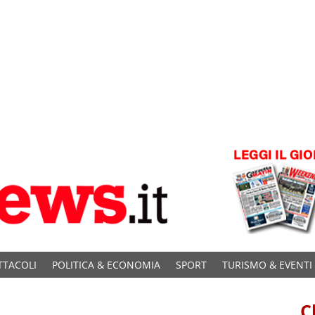
TTACOLI
POLITICA & ECONOMIA
SPORT
TURISMO & EVENTI
C