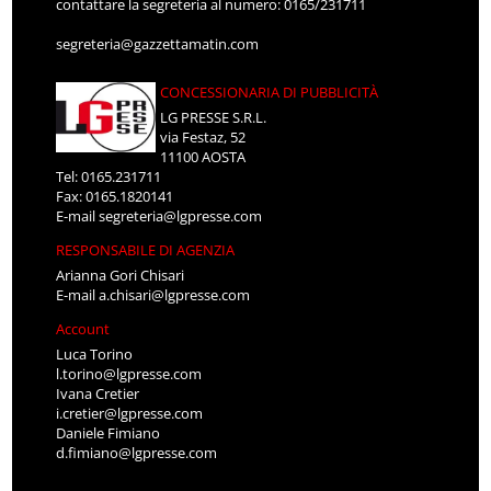
contattare la segreteria al numero: 0165/231711
segreteria@gazzettamatin.com
CONCESSIONARIA DI PUBBLICITÀ
LG PRESSE S.R.L.
via Festaz, 52
11100 AOSTA
Tel: 0165.231711
Fax: 0165.1820141
E-mail
segreteria@lgpresse.com
RESPONSABILE DI AGENZIA
Arianna Gori Chisari
E-mail
a.chisari@lgpresse.com
Account
Luca Torino
l.torino@lgpresse.com
Ivana Cretier
i.cretier@lgpresse.com
Daniele Fimiano
d.fimiano@lgpresse.com