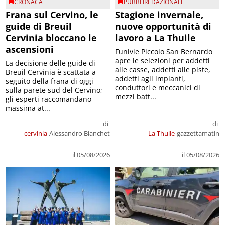
CRONACA
PUBBLIREDAZIONALI
Frana sul Cervino, le
Stagione invernale,
guide di Breuil
nuove opportunità di
Cervinia bloccano le
lavoro a La Thuile
ascensioni
Funivie Piccolo San Bernardo
apre le selezioni per addetti
La decisione delle guide di
alle casse, addetti alle piste,
Breuil Cervinia è scattata a
addetti agli impianti,
seguito della frana di oggi
conduttori e meccanici di
sulla parete sud del Cervino;
mezzi batt...
gli esperti raccomandano
massima at...
di
di
cervinia
Alessandro Bianchet
La Thuile
gazzettamatin
il 05/08/2026
il 05/08/2026