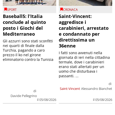
SPORT
CRONACA
Baseball5: l’Italia
Saint-Vincent:
conclude al quinto
aggredisce i
posto i Giochi del
carabinieri, arrestato
Mediterraneo
e condannato per
direttissima un
Gli azzurri sono stati sconfitti
36enne
nei quarti di finale dalla
Turchia, pagando a caro
I fatti sono avvenuti nella
prezzo il ko nel girone
giornata di ieri nella cittadina
eliminatorio contro la Tunisia
termale, dove i carabinieri
erano stati allertati per un
uomo che disturbava i
passanti. ...
di
Saint-Vincent
Alessandro Bianchet
di
Davide Pellegrino
il 05/08/2026
il 05/08/2026