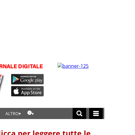
ALTRO
licca per leggere tutte le