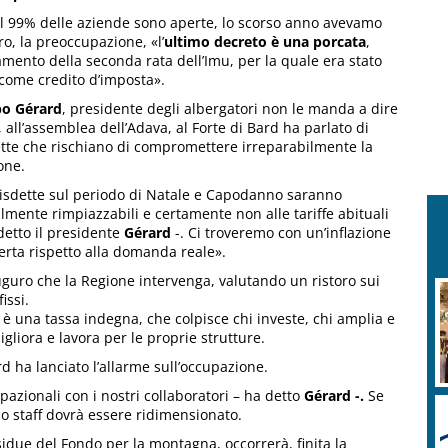
, il 99% delle aziende sono aperte, lo scorso anno avevamo
ro, la preoccupazione, «l’
ultimo decreto è una porcata
,
mento della seconda rata dell’Imu, per la quale era stato
 come credito d’imposta».
po Gérard
, presidente degli albergatori non le manda a dire
i, all’assemblea dell’Adava, al Forte di Bard ha parlato di
tte che rischiano di compromettere irreparabilmente la
one.
isdette sul periodo di Natale e Capodanno saranno
cilmente rimpiazzabili e certamente non alle tariffe abituali
detto il presidente
Gérard
-. Ci troveremo con un’inflazione
ferta rispetto alla domanda reale».
guro che la Regione intervenga, valutando un ristoro sui
fissi.
 è una tassa indegna, che colpisce chi investe, chi amplia e
igliora e lavora per le proprie strutture.
d ha lanciato l’allarme sull’occupazione.
zionali con i nostri collaboratori – ha detto
Gérard -.
Se
lo staff dovrà essere ridimensionato.
idue del Fondo per la montagna, occorrerà, finita la