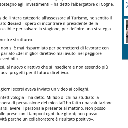
sostegno agli investimenti – ha detto l’albergatore di Cogne,
dell’intera categoria all’assessore al Turismo, ho sentito il
uato
Gérard
– spero di incontrare il presidente della
possibile per salvare la stagione, per definire una strategia
nostre strutture».
e non si è mai risparmiato per permetterci di lavorare con
parlato «del miglior direttivo mai avuto, nel peggiore
evedibili».
si, al nuovo direttivo che si insedierà e non essendo più
ovi progetti per il futuro direttivo».
giorni scorsi aveva inviato un video ai colleghi.
infettivologia – ha detto. Mi fido di chi ha studiato la
’opera di persuasione del mio staff ho fatto una valutazione
narsi, avere il personale presente al mattino. Non posso
alle prese con i tamponi ogni due giorni; non posso
ività perchè un collaboratore è risultato positivo».