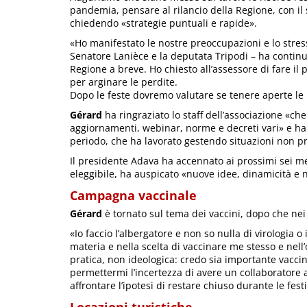
pandemia, pensare al rilancio della Regione, con il 
chiedendo «strategie puntuali e rapide».
«Ho manifestato le nostre preoccupazioni e lo stress 
Senatore Lanièce e la deputata Tripodi – ha contin
Regione a breve. Ho chiesto all’assessore di fare il 
per arginare le perdite.
Dopo le feste dovremo valutare se tenere aperte le 
Gérard
ha ringraziato lo staff dell’associazione «ch
aggiornamenti, webinar, norme e decreti vari» e ha 
periodo, che ha lavorato gestendo situazioni non pr
Il presidente Adava ha accennato ai prossimi sei me
eleggibile, ha auspicato «nuove idee, dinamicità e nu
Campagna vaccinale
Gérard
è tornato sul tema dei vaccini, dopo che nei 
«Io faccio l’albergatore e non so nulla di virologia o 
materia e nella scelta di vaccinare me stesso e nell
pratica, non ideologica: credo sia importante vacci
permettermi l’incertezza di avere un collaboratore 
affrontare l’ipotesi di restare chiuso durante le fest
Locazioni turistiche