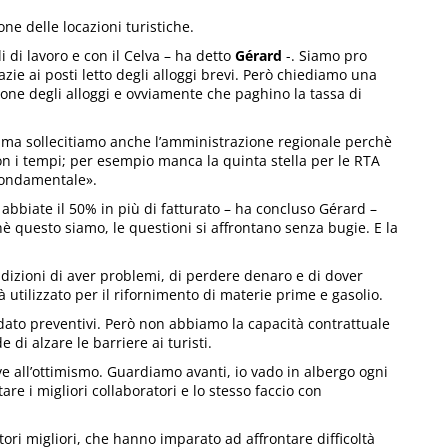
e delle locazioni turistiche.
 di lavoro e con il Celva – ha detto
Gérard
-. Siamo pro
azie ai posti letto degli alloggi brevi. Però chiediamo una
one degli alloggi e ovviamente che paghino la tassa di
 ma sollecitiamo anche l’amministrazione regionale perchè
con i tempi; per esempio manca la quinta stella per le RTA
 fondamentale».
 abbiate il 50% in più di fatturato – ha concluso Gérard –
 questo siamo, le questioni si affrontano senza bugie. E la
dizioni di aver problemi, di perdere denaro e di dover
 utilizzato per il rifornimento di materie prime e gasolio.
ato preventivi. Però non abbiamo la capacità contrattuale
e di alzare le barriere ai turisti.
e all’ottimismo. Guardiamo avanti, io vado in albergo ogni
re i migliori collaboratori e lo stesso faccio con
ri migliori, che hanno imparato ad affrontare difficoltà