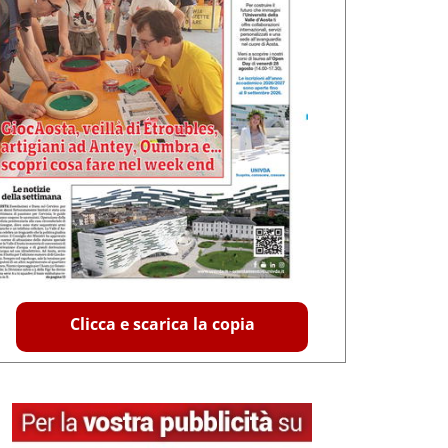
Clicca e scarica la copia