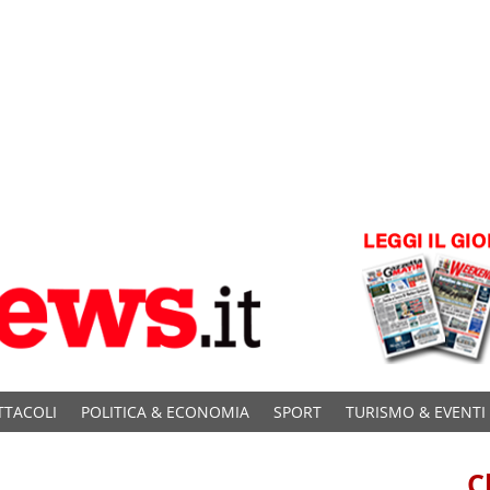
TTACOLI
POLITICA & ECONOMIA
SPORT
TURISMO & EVENTI
C