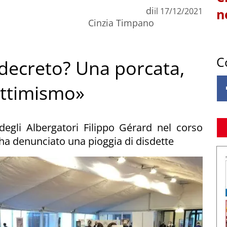
di
il
17/12/2021
n
Cinzia Timpano
C
 decreto? Una porcata,
ottimismo»
egli Albergatori Filippo Gérard nel corso
d ha denunciato una pioggia di disdette