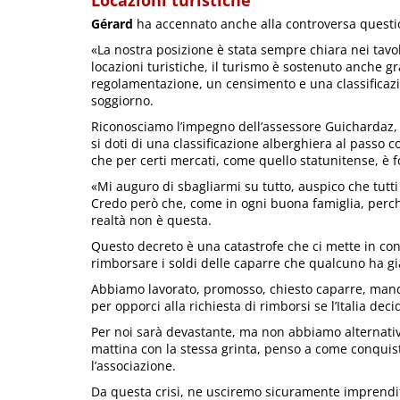
Gérard
ha accennato anche alla controversa question
«La nostra posizione è stata sempre chiara nei tavoli
locazioni turistiche, il turismo è sostenuto anche gr
regolamentazione, un censimento e una classificazi
soggiorno.
Riconosciamo l’impegno dell’assessore Guichardaz,
si doti di una classificazione alberghiera al passo 
che per certi mercati, come quello statunitense, è
«Mi auguro di sbagliarmi su tutto, auspico che tutti
Credo però che, come in ogni buona famiglia, perchè
realtà non è questa.
Questo decreto è una catastrofe che ci mette in con
rimborsare i soldi delle caparre che qualcuno ha già
Abbiamo lavorato, promosso, chiesto caparre, mand
per opporci alla richiesta di rimborsi se l’Italia decid
Per noi sarà devastante, ma non abbiamo alternativ
mattina con la stessa grinta, penso a come conquista
l’associazione.
Da questa crisi, ne usciremo sicuramente imprendito