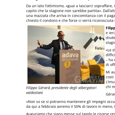
Da un lato l’ottimismo, «guai a lasciarci sopraffare
capito che la stagione non sarebbe partita». Dall’alt
una mazzata che arriva in concomitanza con il paga
chiesto il condono e che forse ci verrà riconosciuta
Filip
e ier
disde
stagi
«Le d
diffi
– ha 
di of
Mi au
costi 
L’Imu
chi m
Filippo Gérard, presidente degli albergatori
valdostani
Gérar
«Non so se si potranno mantenere gli impegni occupa
da qui a febbraio avremo il 50% di lavoro in meno, 
Auguriamo che siano messe sul tavolo le risorse res