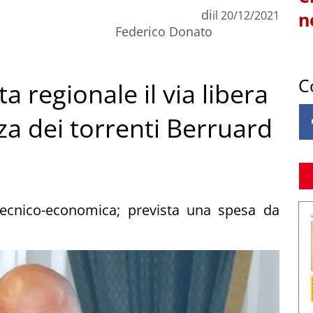
di
il
20/12/2021
n
Federico Donato
C
a regionale il via libera
za dei torrenti Berruard
à tecnico-economica; prevista una spesa da