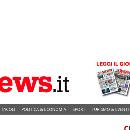
TTACOLI
POLITICA & ECONOMIA
SPORT
TURISMO & EVENTI
C