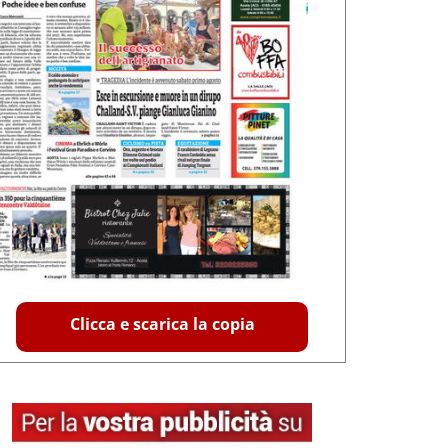
Clicca e scarica la copia