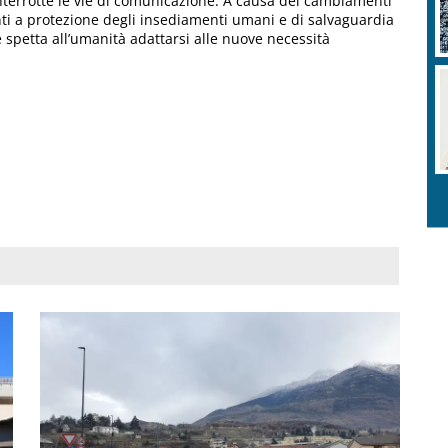
e interrotte le vie di comunicazione. A causa dei cambiamenti
nti a protezione degli insediamenti umani e di salvaguardia
é spetta all’umanità adattarsi alle nuove necessità