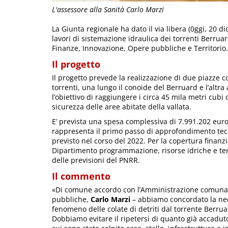
L'assessore alla Sanità Carlo Marzi
La Giunta regionale ha dato il via libera (0ggi, 20 d
lavori di sistemazione idraulica dei torrenti Berrua
Finanze, Innovazione, Opere pubbliche e Territorio.
Il progetto
Il progetto prevede la realizzazione di due piazze 
torrenti, una lungo il conoide del Berruard e l’altra
l’obiettivo di raggiungere i circa 45 mila metri cub
sicurezza delle aree abitate della vallata.
E’ prevista una spesa complessiva di 7.991.202 euro. 
rappresenta il primo passo di approfondimento tec
previsto nel corso del 2022. Per la copertura finanz
Dipartimento programmazione, risorse idriche e terr
delle previsioni del PNRR.
Il commento
«Di comune accordo con l’Amministrazione comunale
pubbliche,
Carlo Marzi
– abbiamo concordato la neces
fenomeno delle colate di detriti dal torrente Berrua
Dobbiamo evitare il ripetersi di quanto già accaduto