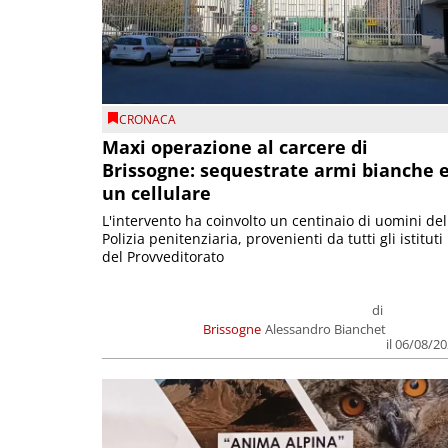
CRONACA
Maxi operazione al carcere di
Brissogne: sequestrate armi bianche 
un cellulare
L'intervento ha coinvolto un centinaio di uomini del
Polizia penitenziaria, provenienti da tutti gli istituti
del Provveditorato
di
Brissogne
Alessandro Bianchet
il 06/08/2