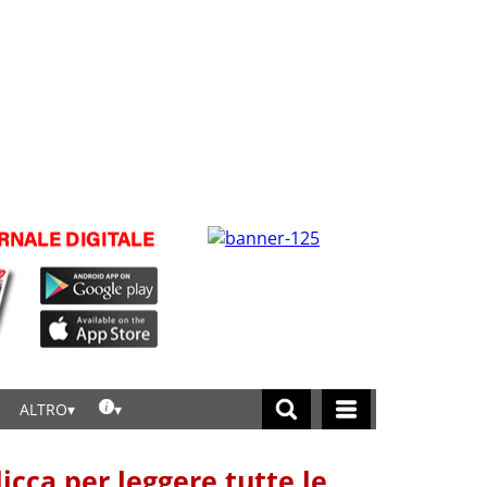
ALTRO
licca per leggere tutte le