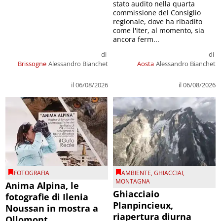
stato audito nella quarta
commissione del Consiglio
regionale, dove ha ribadito
come l'iter, al momento, sia
ancora ferm...
di
di
Brissogne
Alessandro Bianchet
Aosta
Alessandro Bianchet
il 06/08/2026
il 06/08/2026
FOTOGRAFIA
AMBIENTE
,
GHIACCIAI
,
MONTAGNA
Anima Alpina, le
Ghiacciaio
fotografie di Ilenia
Planpincieux,
Noussan in mostra a
riapertura diurna
Ollomont