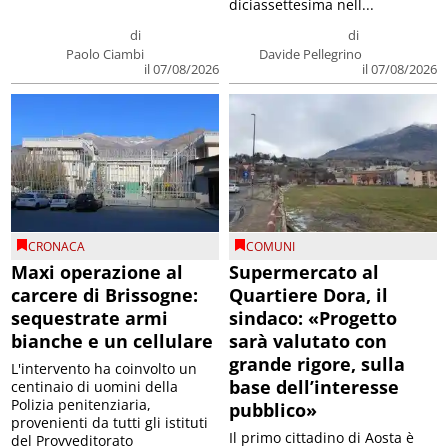
diciassettesima nell...
di
di
Paolo Ciambi
Davide Pellegrino
il 07/08/2026
il 07/08/2026
CRONACA
COMUNI
Maxi operazione al
Supermercato al
carcere di Brissogne:
Quartiere Dora, il
sequestrate armi
sindaco: «Progetto
bianche e un cellulare
sarà valutato con
grande rigore, sulla
L'intervento ha coinvolto un
base dell’interesse
centinaio di uomini della
Polizia penitenziaria,
pubblico»
provenienti da tutti gli istituti
Il primo cittadino di Aosta è
del Provveditorato