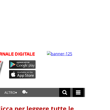
ALTRO
licca per leggere tutte le