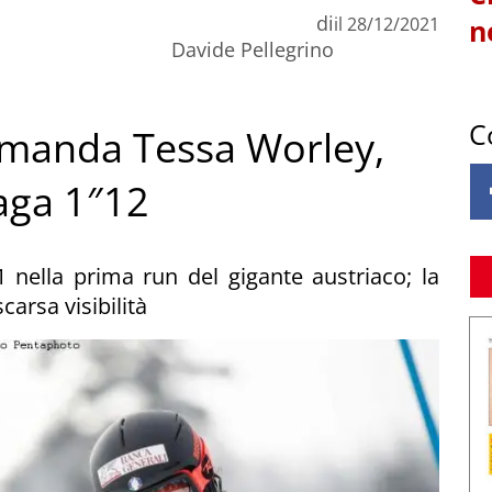
di
il
28/12/2021
n
Davide Pellegrino
C
comanda Tessa Worley,
aga 1″12
 nella prima run del gigante austriaco; la
arsa visibilità