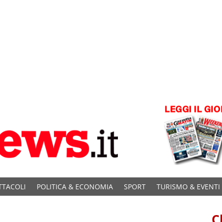
TTACOLI
POLITICA & ECONOMIA
SPORT
TURISMO & EVENTI
C