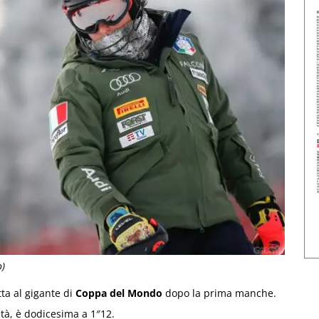
o)
tta al gigante di
Coppa del Mondo
dopo la prima manche.
ità, è dodicesima a 1″12.