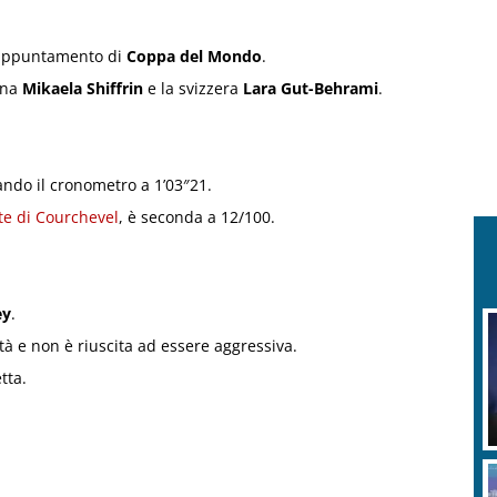
o appuntamento di
Coppa del Mondo
.
ana
Mikaela Shiffrin
e la svizzera
Lara Gut-Behrami
.
ando il cronometro a 1’03″21.
te di Courchevel
, è seconda a 12/100.
ey
.
tà e non è riuscita ad essere aggressiva.
tta.