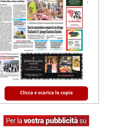
Clicca e scarica la copia