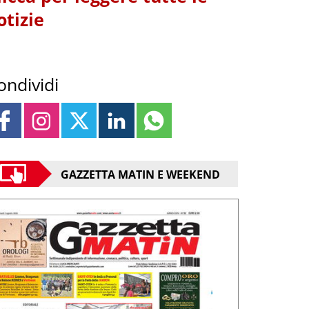
otizie
ondividi
GAZZETTA MATIN E WEEKEND