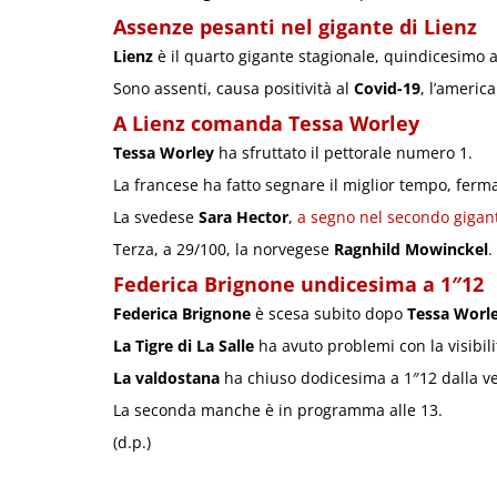
Assenze pesanti nel gigante di Lienz
Lienz
è il quarto gigante stagionale, quindicesim
Sono assenti, causa positività al
Covid-19
, l’americ
A Lienz comanda Tessa Worley
Tessa Worley
ha sfruttato il pettorale numero 1.
La francese ha fatto segnare il miglior tempo, ferm
La svedese
Sara Hector
,
a segno nel secondo gigan
Terza, a 29/100, la norvegese
Ragnhild Mowinckel
.
Federica Brignone undicesima a 1″12
Federica Brignone
è scesa subito dopo
Tessa Worl
La Tigre di La Salle
ha avuto problemi con la visibili
La valdostana
ha chiuso dodicesima a 1″12 dalla ve
La seconda manche è in programma alle 13.
(d.p.)