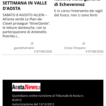
SETTIMANA IN VALLE
di Echevennoz
D’AOSTA
E in corso l'intervento dei vigili
SABATO 8 AGOSTO ALLEIN –
del fuoco, non ci sono feriti
All’area verde Le Plan-de-
Clavel prosegue “ItinerDante”,
le letture dantesche, con la
partecipazione di Antonello
Pistritto (...
di
di
gazzettamatin
Cinzia Timpano
il 07/08/2026
il 07/08/2026
Quotidiano online Iscrizione al Tribunale di Aosta n.
8/2012
Autorizzazione del 13/12/2012