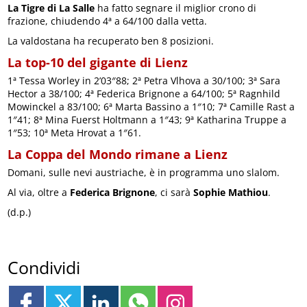
La Tigre di La Salle
ha fatto segnare il miglior crono di
frazione, chiudendo 4ª a 64/100 dalla vetta.
La valdostana ha recuperato ben 8 posizioni.
La top-10 del gigante di Lienz
1ª Tessa Worley in 2’03″88; 2ª Petra Vlhova a 30/100; 3ª Sara
Hector a 38/100; 4ª Federica Brignone a 64/100; 5ª Ragnhild
Mowinckel a 83/100; 6ª Marta Bassino a 1″10; 7ª Camille Rast a
1″41; 8ª Mina Fuerst Holtmann a 1″43; 9ª Katharina Truppe a
1″53; 10ª Meta Hrovat a 1″61.
La Coppa del Mondo rimane a Lienz
Domani, sulle nevi austriache, è in programma uno slalom.
Al via, oltre a
Federica Brignone
, ci sarà
Sophie Mathiou
.
(d.p.)
Condividi