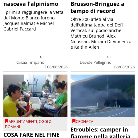
nasceva l’alpinismo
Brusson-Bringuez a
tempo di record
I primi a raggiungere la vetta
del Monte Bianco furono
Oltre 200 atleti al via
Jacques Balmat e Michel
dell'ultima tappa del Défì
Gabriel Paccard
Vertical, sul podio anche
Mathieu Brunod, Alex
Noussan, Miriam Di Vincenzo
e Kaitlin Allen
di
di
Cinzia Timpano
Davide Pellegrino
il 08/08/2026
il 08/08/2026
APPUNTAMENTI
,
OGGI &
CRONACA
DOMANI
Etroubles: camper in
COSA FARE NEL FINE
fiamme nella galleria