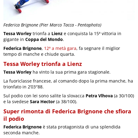
Federica Brignone (Pier Marco Tacca - Pentaphoto)
Tessa Worley
trionfa a
Lienz
e conquista la 15ª vittoria in
gigante in
Coppa del Mondo
.
Federica Brignone
,
12ª a metà gara
, fa segnare il miglior
tempo di manche e chiude quarta.
Tessa Worley trionfa a Lienz
Tessa Worley
ha vinto la sua prima gara stagionale.
La fuoriclasse francese, al comando dopo la prima manche, ha
trionfato in 2’03″88.
Sul podio con lei sono salite la slovacca
Petra Vlhova
(a 30/100)
e la svedese
Sara Hector
(a 38/100).
Super rimonta di Federica Brignone che sfiora
il podio
Federica Brignone
è stata protagonista di una splendida
seconda manche.