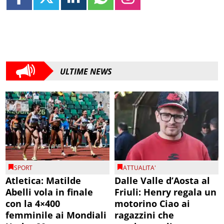
ULTIME NEWS
SPORT
ATTUALITA'
Atletica: Matilde
Dalle Valle d’Aosta al
Abelli vola in finale
Friuli: Henry regala un
con la 4×400
motorino Ciao ai
femminile ai Mondiali
ragazzini che