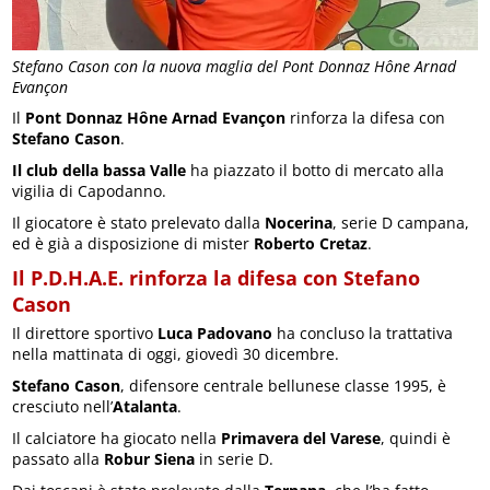
Stefano Cason con la nuova maglia del Pont Donnaz Hône Arnad
Evançon
Il
Pont Donnaz Hône Arnad Evançon
rinforza la difesa con
Stefano Cason
.
Il club della bassa Valle
ha piazzato il botto di mercato alla
vigilia di Capodanno.
Il giocatore è stato prelevato dalla
Nocerina
, serie D campana,
ed è già a disposizione di mister
Roberto Cretaz
.
Il P.D.H.A.E. rinforza la difesa con Stefano
Cason
Il direttore sportivo
Luca Padovano
ha concluso la trattativa
nella mattinata di oggi, giovedì 30 dicembre.
Stefano Cason
, difensore centrale bellunese classe 1995, è
cresciuto nell’
Atalanta
.
Il calciatore ha giocato nella
Primavera del Varese
, quindi è
passato alla
Robur Siena
in serie D.