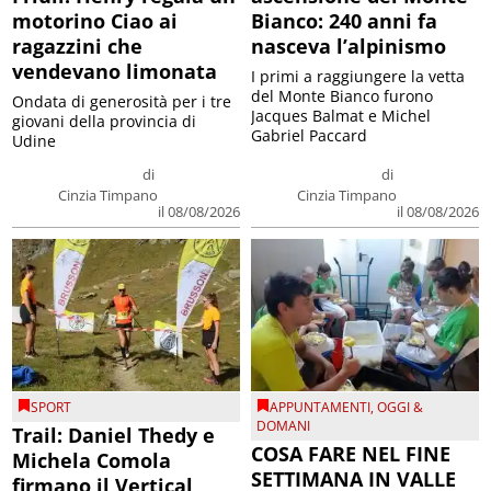
motorino Ciao ai
Bianco: 240 anni fa
ragazzini che
nasceva l’alpinismo
vendevano limonata
I primi a raggiungere la vetta
del Monte Bianco furono
Ondata di generosità per i tre
Jacques Balmat e Michel
giovani della provincia di
Gabriel Paccard
Udine
di
di
Cinzia Timpano
Cinzia Timpano
il 08/08/2026
il 08/08/2026
SPORT
APPUNTAMENTI
,
OGGI &
DOMANI
Trail: Daniel Thedy e
COSA FARE NEL FINE
Michela Comola
SETTIMANA IN VALLE
firmano il Vertical