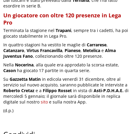
Dai toscani è stato prelevato dalla
Ternana
, che l’ha fatto
esordire in serie B.
Un giocatore con oltre 120 presenze in Lega
Pro
Terminata la stagione nel
Trapani
, sempre tra i cadetti, ha poi
giocato stabilmente in Lega Pro.
In quattro stagioni ha vestito le maglie di
Carrarese
,
Catanzaro
,
Virtus Francavilla
,
Pianese
,
Metelica
e
Alma
Juventus Fano
, collezionando oltre 120 presenze.
Nella
Nocerina
, alla quale era approdato la scorsa estate,
Cason
ha giocato 17 partite in quarta serie.
Su
Gazzetta Matin
in edicola venerdì 31 dicembre, oltre al
servizio sul nuovo acquisto, saranno pubblicate le interviste a
Roberto Cretaz
e a
Filippo Rosset
in vista di
Asti-P.D.H.A.E.
di
mercoledì 5 gennaio; il giornale sarà disponibile in replica
digitale sul nostro
sito
e sulla nostra App.
(d.p.)