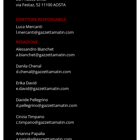
via Festaz, 52 11100 AOSTA
DIRETTORE RESPONSABILE
Luca Mercanti
l.mercanti@gazzettamatin.com
REDAZIONE
Alessandro Bianchet
a.bianchet@gazzettamatin.com
Danila Chenal
d.chenal@gazzettamatin.com
Erika David
e.david@gazzettamatin.com
Davide Pellegrino
d.pellegrino@gazzettamatin.com
Cinzia Timpano
c.timpano@gazzettamatin.com
Arianna Papalia
a.papalia@gazzettamatin.com