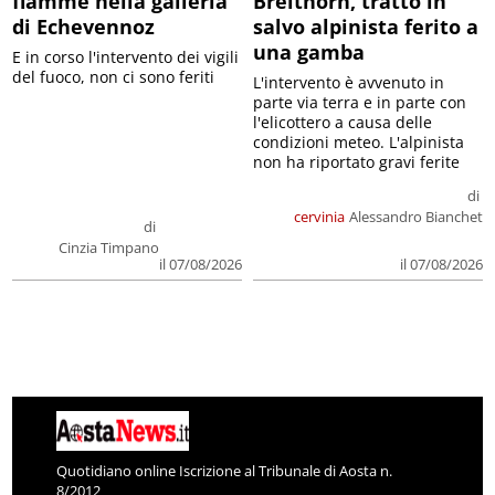
fiamme nella galleria
Breithorn, tratto in
di Echevennoz
salvo alpinista ferito a
una gamba
E in corso l'intervento dei vigili
del fuoco, non ci sono feriti
L'intervento è avvenuto in
parte via terra e in parte con
l'elicottero a causa delle
condizioni meteo. L'alpinista
non ha riportato gravi ferite
di
cervinia
Alessandro Bianchet
di
Cinzia Timpano
il 07/08/2026
il 07/08/2026
Quotidiano online Iscrizione al Tribunale di Aosta n.
8/2012