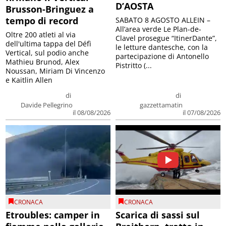
D’AOSTA
Brusson-Bringuez a
tempo di record
SABATO 8 AGOSTO ALLEIN –
All’area verde Le Plan-de-
Oltre 200 atleti al via
Clavel prosegue “ItinerDante”,
dell'ultima tappa del Défì
le letture dantesche, con la
Vertical, sul podio anche
partecipazione di Antonello
Mathieu Brunod, Alex
Pistritto (...
Noussan, Miriam Di Vincenzo
e Kaitlin Allen
di
di
Davide Pellegrino
gazzettamatin
il 08/08/2026
il 07/08/2026
CRONACA
CRONACA
Etroubles: camper in
Scarica di sassi sul