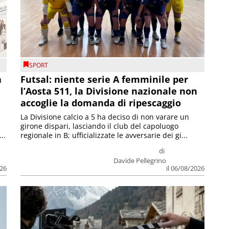
SPORT
a
Futsal: niente serie A femminile per
l’Aosta 511, la Divisione nazionale non
accoglie la domanda di ripescaggio
La Divisione calcio a 5 ha deciso di non varare un
girone dispari, lasciando il club del capoluogo
..
regionale in B; ufficializzate le avversarie dei gi...
di
Davide Pellegrino
026
il 06/08/2026