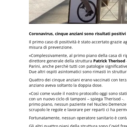
Coronavirus, cinque anziani sono risultati positivi 
Il primo caso di positività è stato accertato grazie 
misura di prevenzione.
«Complessivamente, al primo piano della casa di ripo
direttore generale della struttura
Patrick Therisod
Parini, anche perchè tutti con patologie significative
Due altri ospiti asintomatici sono rimasti in struttu
Quattro dei cinque anziani erano vaccinati con terz
anziano aveva soltanto la doppia dose.
«Così come vuole il nostro protocollo oggi sono sta
con un nuovo ciclo di tamponi – spiega Therisod -. La
primo piano, nessun paziente nel Nucleo Demenze o R
scrupolo le regole e lavorare per reparti ci ha perm
Fortunatamente, nessun operatore sanitario è contag
Gli altri quattro piani della struttura sono Covid fre