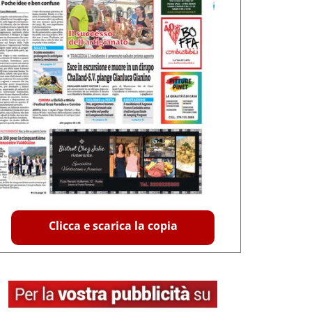
Clicca e scarica la copia