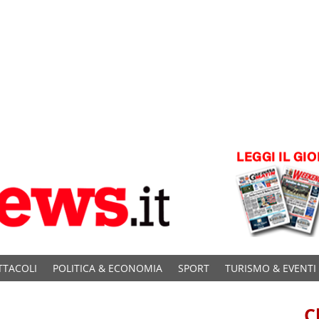
TTACOLI
POLITICA & ECONOMIA
SPORT
TURISMO & EVENTI
C