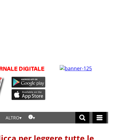
ALTRO
licca per leggere tutte le