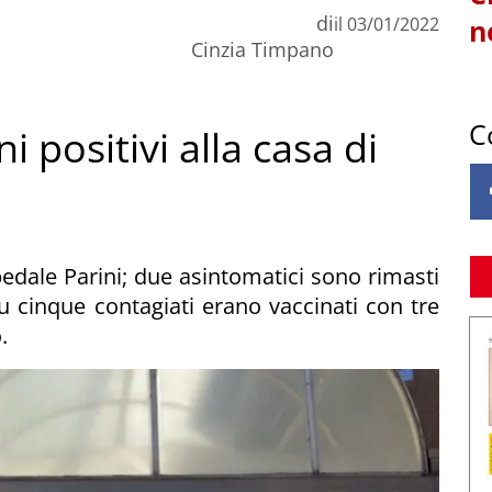
di
il
03/01/2022
n
Cinzia Timpano
C
 positivi alla casa di
ospedale Parini; due asintomatici sono rimasti
u cinque contagiati erano vaccinati con tre
.