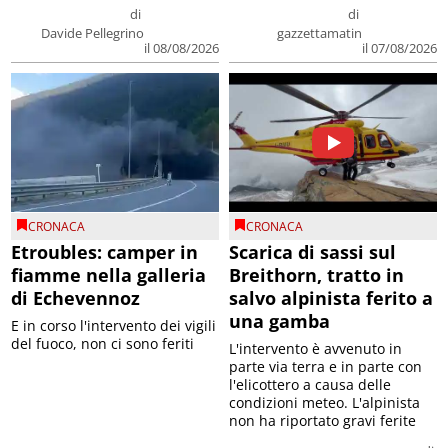
di
di
Davide Pellegrino
gazzettamatin
il 08/08/2026
il 07/08/2026
CRONACA
CRONACA
Etroubles: camper in
Scarica di sassi sul
fiamme nella galleria
Breithorn, tratto in
di Echevennoz
salvo alpinista ferito a
una gamba
E in corso l'intervento dei vigili
del fuoco, non ci sono feriti
L'intervento è avvenuto in
parte via terra e in parte con
l'elicottero a causa delle
condizioni meteo. L'alpinista
non ha riportato gravi ferite