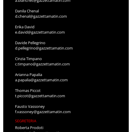
a.bianchet@gazzettamatin.com
Danila Chenal
d.chenal@gazzettamatin.com
Erika David
e.david@gazzettamatin.com
Davide Pellegrino
d.pellegrino@gazzettamatin.com
Cinzia Timpano
c.timpano@gazzettamatin.com
Arianna Papalia
a.papalia@gazzettamatin.com
Thomas Piccot
t.piccot@gazzettamatin.com
Fausto Vassoney
f.vassoney@gazzettamatin.com
SEGRETERIA
Roberta Prodoti