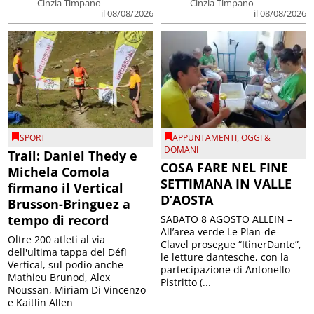
Cinzia Timpano
Cinzia Timpano
il 08/08/2026
il 08/08/2026
SPORT
APPUNTAMENTI
,
OGGI &
DOMANI
Trail: Daniel Thedy e
COSA FARE NEL FINE
Michela Comola
SETTIMANA IN VALLE
firmano il Vertical
D’AOSTA
Brusson-Bringuez a
tempo di record
SABATO 8 AGOSTO ALLEIN –
All’area verde Le Plan-de-
Oltre 200 atleti al via
Clavel prosegue “ItinerDante”,
dell'ultima tappa del Défì
le letture dantesche, con la
Vertical, sul podio anche
partecipazione di Antonello
Mathieu Brunod, Alex
Pistritto (...
Noussan, Miriam Di Vincenzo
e Kaitlin Allen