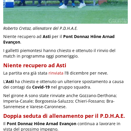
Roberto Cretaz, allenatore del P.D.H.A.E.
Niente recupero ad
Asti
per il
Pont Donnaz Hône Arnad
Evançon
.
I galletti piemontesi hanno chiesto e ottenuto il rinvio del
match in programma oggi pomeriggio.
Niente recupero ad Asti
La partita era già stata
rinviata
l’8 dicembre per neve.
L’
Asti
ha chiesto e ottenuto un ulteriore spostamento a causa
dei contagi da
Covid-19
nel gruppo squadra.
Nel girone A sono state rinviate anche Gozzano-Derthona;
Imperia-Casale; Borgosesia-Saluzzo; Chieri-Fossano; Bra-
Sanremese e Varese-Caronnese.
Doppia seduta di allenamento per il P.D.H.A.E.
Il
Pont Donnaz Hône Arnad Evançon
continua a lavorare in
vista del prossimo impegno.