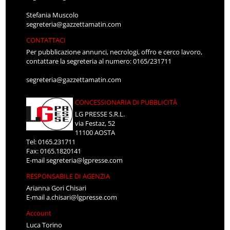
Stefania Muscolo
segreteria@gazzettamatin.com
CONTATTACI
Per pubblicazione annunci, necrologi, offro e cerco lavoro,
contattare la segreteria al numero: 0165/231711
segreteria@gazzettamatin.com
CONCESSIONARIA DI PUBBLICITÀ
LG PRESSE S.R.L.
via Festaz, 52
11100 AOSTA
Tel: 0165.231711
Fax: 0165.1820141
E-mail
segreteria@lgpresse.com
RESPONSABILE DI AGENZIA
Arianna Gori Chisari
E-mail
a.chisari@lgpresse.com
Account
Luca Torino