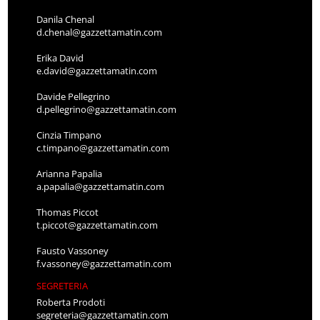
Danila Chenal
d.chenal@gazzettamatin.com
Erika David
e.david@gazzettamatin.com
Davide Pellegrino
d.pellegrino@gazzettamatin.com
Cinzia Timpano
c.timpano@gazzettamatin.com
Arianna Papalia
a.papalia@gazzettamatin.com
Thomas Piccot
t.piccot@gazzettamatin.com
Fausto Vassoney
f.vassoney@gazzettamatin.com
SEGRETERIA
Roberta Prodoti
segreteria@gazzettamatin.com