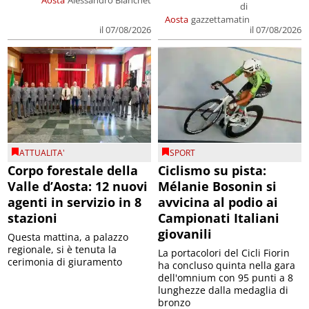
Aosta
Alessandro Bianchet
di
Aosta
gazzettamatin
il 07/08/2026
il 07/08/2026
ATTUALITA'
SPORT
Corpo forestale della
Ciclismo su pista:
Valle d’Aosta: 12 nuovi
Mélanie Bosonin si
agenti in servizio in 8
avvicina al podio ai
stazioni
Campionati Italiani
giovanili
Questa mattina, a palazzo
regionale, si è tenuta la
La portacolori del Cicli Fiorin
cerimonia di giuramento
ha concluso quinta nella gara
dell'omnium con 95 punti a 8
lunghezze dalla medaglia di
bronzo