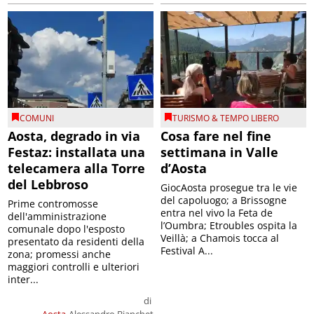
COMUNI
TURISMO & TEMPO LIBERO
Aosta, degrado in via
Cosa fare nel fine
Festaz: installata una
settimana in Valle
telecamera alla Torre
d’Aosta
del Lebbroso
GiocAosta prosegue tra le vie
del capoluogo; a Brissogne
Prime contromosse
entra nel vivo la Feta de
dell'amministrazione
l’Oumbra; Etroubles ospita la
comunale dopo l'esposto
Veillà; a Chamois tocca al
presentato da residenti della
Festival A...
zona; promessi anche
maggiori controlli e ulteriori
inter...
di