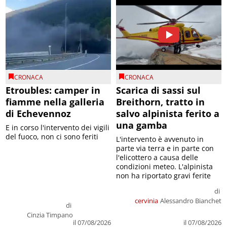
CRONACA
CRONACA
Etroubles: camper in
Scarica di sassi sul
fiamme nella galleria
Breithorn, tratto in
di Echevennoz
salvo alpinista ferito a
una gamba
E in corso l'intervento dei vigili
del fuoco, non ci sono feriti
L'intervento è avvenuto in
parte via terra e in parte con
l'elicottero a causa delle
condizioni meteo. L'alpinista
non ha riportato gravi ferite
di
cervinia
Alessandro Bianchet
di
Cinzia Timpano
il 07/08/2026
il 07/08/2026