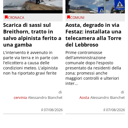
CRONACA
COMUNI
Scarica di sassi sul
Aosta, degrado in via
Breithorn, tratto in
Festaz: installata una
salvo alpinista ferito a
telecamera alla Torre
una gamba
del Lebbroso
L'intervento è avvenuto in
Prime contromosse
parte via terra e in parte con
dell'amministrazione
l'elicottero a causa delle
comunale dopo l'esposto
condizioni meteo. L'alpinista
presentato da residenti della
non ha riportato gravi ferite
zona; promessi anche
maggiori controlli e ulteriori
inter...
di
di
cervinia
Alessandro Bianchet
Aosta
Alessandro Bianchet
il 07/08/2026
il 07/08/2026