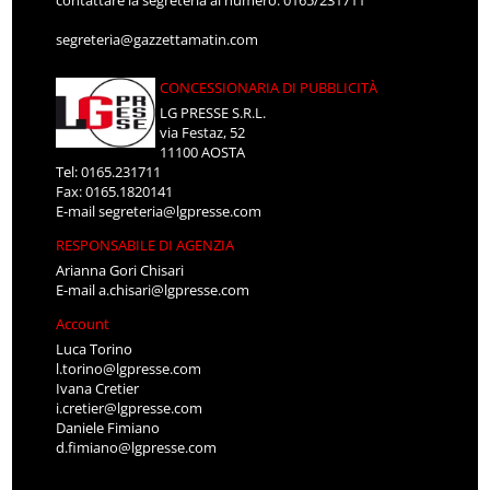
segreteria@gazzettamatin.com
CONCESSIONARIA DI PUBBLICITÀ
LG PRESSE S.R.L.
via Festaz, 52
11100 AOSTA
Tel: 0165.231711
Fax: 0165.1820141
E-mail
segreteria@lgpresse.com
RESPONSABILE DI AGENZIA
Arianna Gori Chisari
E-mail
a.chisari@lgpresse.com
Account
Luca Torino
l.torino@lgpresse.com
Ivana Cretier
i.cretier@lgpresse.com
Daniele Fimiano
d.fimiano@lgpresse.com