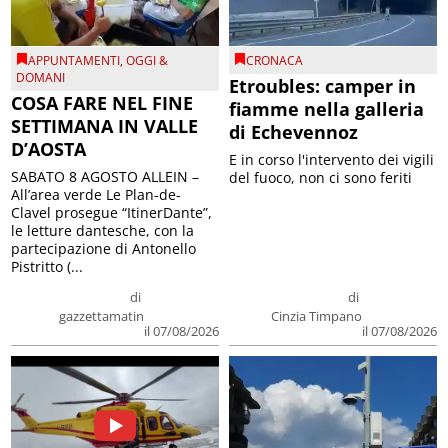
APPUNTAMENTI
,
OGGI &
CRONACA
DOMANI
Etroubles: camper in
COSA FARE NEL FINE
fiamme nella galleria
SETTIMANA IN VALLE
di Echevennoz
D’AOSTA
E in corso l'intervento dei vigili
SABATO 8 AGOSTO ALLEIN –
del fuoco, non ci sono feriti
All’area verde Le Plan-de-
Clavel prosegue “ItinerDante”,
le letture dantesche, con la
partecipazione di Antonello
Pistritto (...
di
di
gazzettamatin
Cinzia Timpano
il 07/08/2026
il 07/08/2026