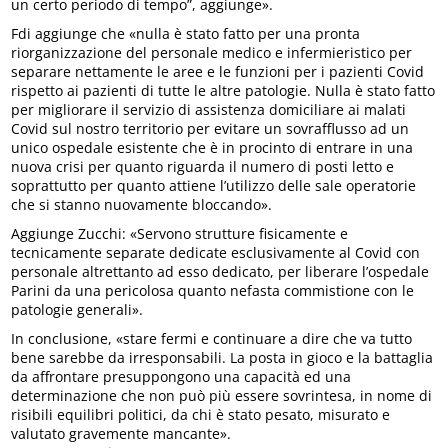
un certo periodo di tempo”, aggiunge».
Fdi aggiunge che «nulla è stato fatto per una pronta
riorganizzazione del personale medico e infermieristico per
separare nettamente le aree e le funzioni per i pazienti Covid
rispetto ai pazienti di tutte le altre patologie. Nulla è stato fatto
per migliorare il servizio di assistenza domiciliare ai malati
Covid sul nostro territorio per evitare un sovrafflusso ad un
unico ospedale esistente che è in procinto di entrare in una
nuova crisi per quanto riguarda il numero di posti letto e
soprattutto per quanto attiene l’utilizzo delle sale operatorie
che si stanno nuovamente bloccando».
Aggiunge Zucchi: «Servono strutture fisicamente e
tecnicamente separate dedicate esclusivamente al Covid con
personale altrettanto ad esso dedicato, per liberare l’ospedale
Parini da una pericolosa quanto nefasta commistione con le
patologie generali».
In conclusione, «stare fermi e continuare a dire che va tutto
bene sarebbe da irresponsabili. La posta in gioco e la battaglia
da affrontare presuppongono una capacità ed una
determinazione che non può più essere sovrintesa, in nome di
risibili equilibri politici, da chi è stato pesato, misurato e
valutato gravemente mancante».