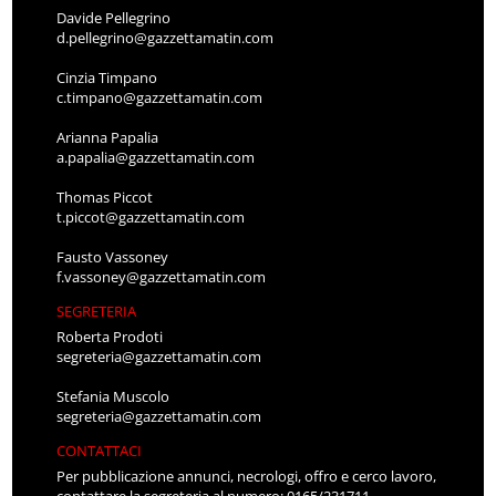
Davide Pellegrino
d.pellegrino@gazzettamatin.com
Cinzia Timpano
c.timpano@gazzettamatin.com
Arianna Papalia
a.papalia@gazzettamatin.com
Thomas Piccot
t.piccot@gazzettamatin.com
Fausto Vassoney
f.vassoney@gazzettamatin.com
SEGRETERIA
Roberta Prodoti
segreteria@gazzettamatin.com
Stefania Muscolo
segreteria@gazzettamatin.com
CONTATTACI
Per pubblicazione annunci, necrologi, offro e cerco lavoro,
contattare la segreteria al numero: 0165/231711