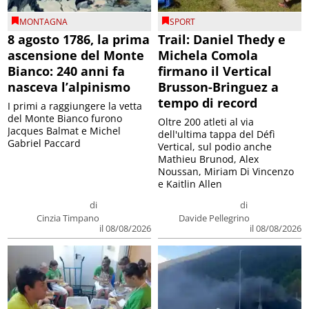
MONTAGNA
SPORT
8 agosto 1786, la prima
Trail: Daniel Thedy e
ascensione del Monte
Michela Comola
Bianco: 240 anni fa
firmano il Vertical
nasceva l’alpinismo
Brusson-Bringuez a
tempo di record
I primi a raggiungere la vetta
del Monte Bianco furono
Oltre 200 atleti al via
Jacques Balmat e Michel
dell'ultima tappa del Défì
Gabriel Paccard
Vertical, sul podio anche
Mathieu Brunod, Alex
Noussan, Miriam Di Vincenzo
e Kaitlin Allen
di
di
Cinzia Timpano
Davide Pellegrino
il 08/08/2026
il 08/08/2026