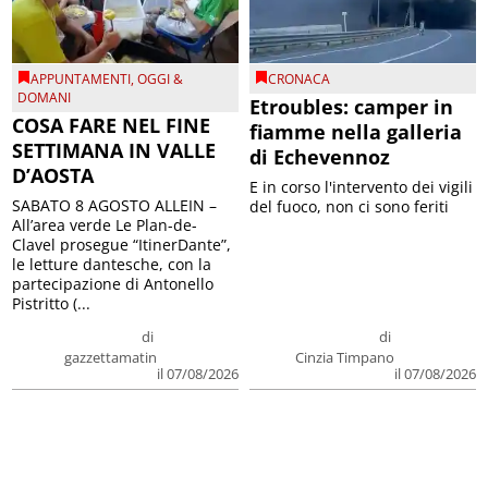
APPUNTAMENTI
,
OGGI &
CRONACA
DOMANI
Etroubles: camper in
COSA FARE NEL FINE
fiamme nella galleria
SETTIMANA IN VALLE
di Echevennoz
D’AOSTA
E in corso l'intervento dei vigili
SABATO 8 AGOSTO ALLEIN –
del fuoco, non ci sono feriti
All’area verde Le Plan-de-
Clavel prosegue “ItinerDante”,
le letture dantesche, con la
partecipazione di Antonello
Pistritto (...
di
di
gazzettamatin
Cinzia Timpano
il 07/08/2026
il 07/08/2026