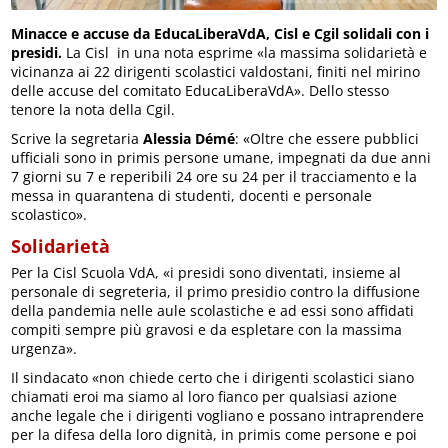
Minacce e accuse da EducaLiberaVdA, Cisl e Cgil solidali con i
presidi.
La Cisl in una nota esprime «la massima solidarietà e
vicinanza ai 22 dirigenti scolastici valdostani, finiti nel mirino
delle accuse del comitato EducaLiberaVdA». Dello stesso
tenore la nota della Cgil.
Scrive la segretaria
Alessia Démé
: «Oltre che essere pubblici
ufficiali sono in primis persone umane, impegnati da due anni
7 giorni su 7 e reperibili 24 ore su 24 per il tracciamento e la
messa in quarantena di studenti, docenti e personale
scolastico».
Solidarietà
Per la Cisl Scuola VdA, «i presidi sono diventati, insieme al
personale di segreteria, il primo presidio contro la diffusione
della pandemia nelle aule scolastiche e ad essi sono affidati
compiti sempre più gravosi e da espletare con la massima
urgenza».
Il sindacato «non chiede certo che i dirigenti scolastici siano
chiamati eroi ma siamo al loro fianco per qualsiasi azione
anche legale che i dirigenti vogliano e possano intraprendere
per la difesa della loro dignità, in primis come persone e poi