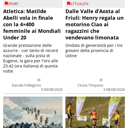
SPORT
ATTUALITA'
Atletica: Matilde
Dalle Valle d’Aosta al
Abelli vola in finale
Friuli: Henry regala un
con la 4×400
motorino Ciao ai
femminile ai Mondiali
ragazzini che
Under 20
vendevano limonata
Grande prestazione delle
Ondata di generosità per i tre
azzurre - con tanto di record
giovani della provincia di
nazionale - sulla pista di
Udine
Eugene, la gara per l'oro alle
23.42 (ora italiana) di questa
notte
di
di
Davide Pellegrino
Cinzia Timpano
il 09/08/2026
il 08/08/2026