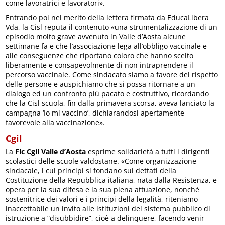
come lavoratrici e lavoratori».
Entrando poi nel merito della lettera firmata da EducaLibera
Vda, la Cisl reputa il contenuto «una strumentalizzazione di un
episodio molto grave avvenuto in Valle d’Aosta alcune
settimane fa e che l’associazione lega all’obbligo vaccinale e
alle conseguenze che riportano coloro che hanno scelto
liberamente e consapevolmente di non intraprendere il
percorso vaccinale. Come sindacato siamo a favore del rispetto
delle persone e auspichiamo che si possa ritornare a un
dialogo ed un confronto più pacato e costruttivo, ricordando
che la Cisl scuola, fin dalla primavera scorsa, aveva lanciato la
campagna ‘Io mi vaccino’, dichiarandosi apertamente
favorevole alla vaccinazione».
Cgil
La
Flc Cgil Valle d’Aosta
esprime solidarietà a tutti i dirigenti
scolastici delle scuole valdostane. «Come organizzazione
sindacale, i cui principi si fondano sui dettati della
Costituzione della Repubblica italiana, nata dalla Resistenza, e
opera per la sua difesa e la sua piena attuazione, nonché
sostenitrice dei valori e i principi della legalità, riteniamo
inaccettabile un invito alle istituzioni del sistema pubblico di
istruzione a “disubbidire”, cioè a delinquere, facendo venir