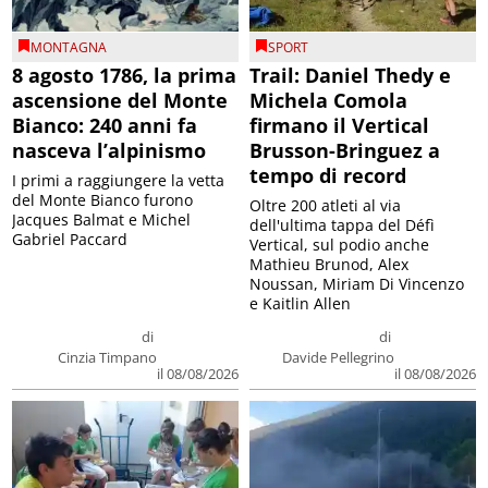
MONTAGNA
SPORT
8 agosto 1786, la prima
Trail: Daniel Thedy e
ascensione del Monte
Michela Comola
Bianco: 240 anni fa
firmano il Vertical
nasceva l’alpinismo
Brusson-Bringuez a
tempo di record
I primi a raggiungere la vetta
del Monte Bianco furono
Oltre 200 atleti al via
Jacques Balmat e Michel
dell'ultima tappa del Défì
Gabriel Paccard
Vertical, sul podio anche
Mathieu Brunod, Alex
Noussan, Miriam Di Vincenzo
e Kaitlin Allen
di
di
Cinzia Timpano
Davide Pellegrino
il 08/08/2026
il 08/08/2026