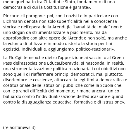
meno quel patto tra Cittadini e Stato, fondamento di una
democrazia di cui la Costituzione è garante».
Rincara: «Il paragone, poi, con i nazisti e in particolare con
Eichmann denota non solo superficialità nella conoscenza
storica e nell’opera della Arendt (la “banalità del male” non è
uno slogan da strumentalizzare a piacimento, ma da
approfondire con altre opere dell’Arendt e non solo), ma anche
la volontà di utilizzare in modo distorto la storia per fini
egoistici, individuali e, aggiungiamo, politico-reazionari».
La Flc Cgil teme «che dietro l’opposizione ai vaccini o al Green
Pass dell’associazione EducaLiberaVda, si nasconda, in realtà,
una strumentalizzazione politica reazionaria i cui obiettivi non
sono quelli di riaffermare principi democratici, ma, piuttosto,
disorientare le coscienze, attaccare la legittimità democratica e
costituzionale delle istituzioni pubbliche come la Scuola che,
con le grandi difficoltà del momento, rimane ancora l’unico
baluardo contro l’individualizzazione dell’educazione e quindi
contro la disuguaglianza educativa, formativa e di istruzione».
(re.aostanews.it)