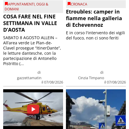
APPUNTAMENTI
,
OGGI &
CRONACA
DOMANI
Etroubles: camper in
COSA FARE NEL FINE
fiamme nella galleria
SETTIMANA IN VALLE
di Echevennoz
D’AOSTA
E in corso l'intervento dei vigili
SABATO 8 AGOSTO ALLEIN –
del fuoco, non ci sono feriti
All’area verde Le Plan-de-
Clavel prosegue “ItinerDante”,
le letture dantesche, con la
partecipazione di Antonello
Pistritto (...
di
di
gazzettamatin
Cinzia Timpano
il 07/08/2026
il 07/08/2026