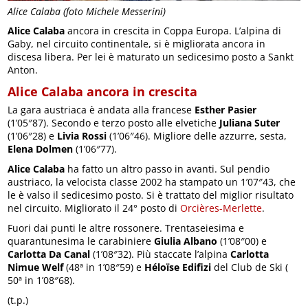
Alice Calaba (foto Michele Messerini)
Alice Calaba
ancora in crescita in Coppa Europa. L’alpina di
Gaby, nel circuito continentale, si è migliorata ancora in
discesa libera. Per lei è maturato un sedicesimo posto a Sankt
Anton.
Alice Calaba ancora in crescita
La gara austriaca è andata alla francese
Esther Pasier
(1’05″87). Secondo e terzo posto alle elvetiche
Juliana Suter
(1’06″28) e
Livia Rossi
(1’06″46). Migliore delle azzurre, sesta,
Elena Dolmen
(1’06″77).
Alice Calaba
ha fatto un altro passo in avanti. Sul pendio
austriaco, la velocista classe 2002 ha stampato un 1’07″43, che
le è valso il sedicesimo posto. Si è trattato del miglior risultato
nel circuito. Migliorato il 24° posto di
Orcières-Merlette
.
Fuori dai punti le altre rossonere. Trentaseiesima e
quarantunesima le carabiniere
Giulia Albano
(1’08″00) e
Carlotta Da Canal
(1’08″32). Più staccate l’alpina
Carlotta
Nimue Welf
(48ª in 1’08″59) e
Héloïse Edifizi
del Club de Ski (
50ª in 1’08″68).
(t.p.)