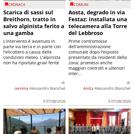
CRONACA
COMUNI
Scarica di sassi sul
Aosta, degrado in via
Breithorn, tratto in
Festaz: installata una
salvo alpinista ferito a
telecamera alla Torre
una gamba
del Lebbroso
L'intervento è avvenuto in
Prime contromosse
parte via terra e in parte con
dell'amministrazione
l'elicottero a causa delle
comunale dopo l'esposto
condizioni meteo. L'alpinista
presentato da residenti della
non ha riportato gravi ferite
zona; promessi anche
maggiori controlli e ulteriori
inter...
di
di
cervinia
Alessandro Bianchet
Aosta
Alessandro Bianchet
il 07/08/2026
il 07/08/2026