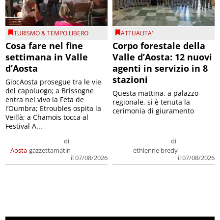
TURISMO & TEMPO LIBERO
ATTUALITA'
Cosa fare nel fine
Corpo forestale della
settimana in Valle
Valle d’Aosta: 12 nuovi
d’Aosta
agenti in servizio in 8
stazioni
GiocAosta prosegue tra le vie
del capoluogo; a Brissogne
Questa mattina, a palazzo
entra nel vivo la Feta de
regionale, si è tenuta la
l’Oumbra; Etroubles ospita la
cerimonia di giuramento
Veillà; a Chamois tocca al
Festival A...
di
di
Aosta
gazzettamatin
ethienne bredy
il 07/08/2026
il 07/08/2026