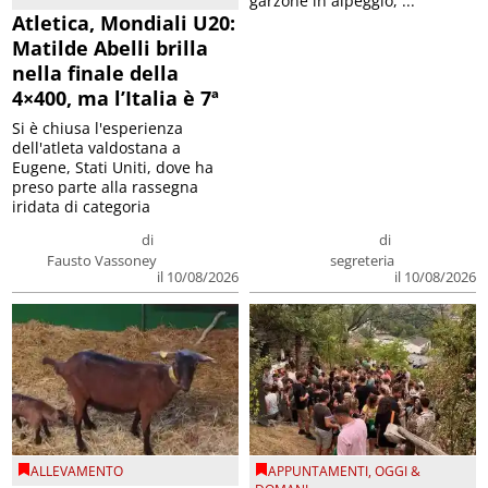
garzone in alpeggio, ...
Atletica, Mondiali U20:
Matilde Abelli brilla
nella finale della
4×400, ma l’Italia è 7ª
Si è chiusa l'esperienza
dell'atleta valdostana a
Eugene, Stati Uniti, dove ha
preso parte alla rassegna
iridata di categoria
di
di
Fausto Vassoney
segreteria
il 10/08/2026
il 10/08/2026
ALLEVAMENTO
APPUNTAMENTI
,
OGGI &