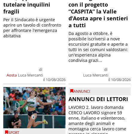
tutelare inquilini
con il progetto
fragili
“CASPITA” la Valle
d’Aosta apre i sentieri
Per il Sindacato è urgente
a tutti
aprire un tavolo di confronto
per affrontare l'emergenza
Da agosto a ottobre, è
abitativa
possibile iscriversi a nove
escursioni gratuite e aperte a
tutti in sei comuni valdostani:
un'esperienza alpina
condivisa grazi...
di
di
Aosta
Luca Mercanti
Luca Mercanti
il 10/08/2026
il 10/08/2026
ANNUNCI
ANNUNCI DEI LETTORI
LAVORO 2. lavoro domanda
CERCO LAVORO signore 59
enne, italiano e volenteroso,
amante degli animali e
montagna cerca lavoro come
SPORT