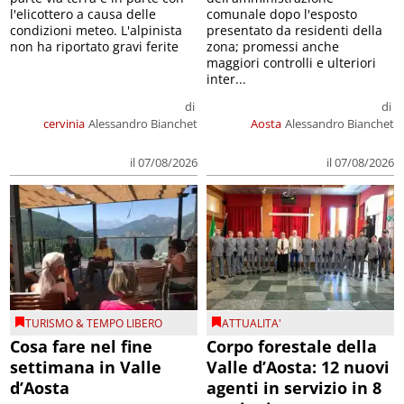
l'elicottero a causa delle
comunale dopo l'esposto
condizioni meteo. L'alpinista
presentato da residenti della
non ha riportato gravi ferite
zona; promessi anche
maggiori controlli e ulteriori
inter...
di
di
cervinia
Alessandro Bianchet
Aosta
Alessandro Bianchet
il 07/08/2026
il 07/08/2026
TURISMO & TEMPO LIBERO
ATTUALITA'
Cosa fare nel fine
Corpo forestale della
settimana in Valle
Valle d’Aosta: 12 nuovi
d’Aosta
agenti in servizio in 8