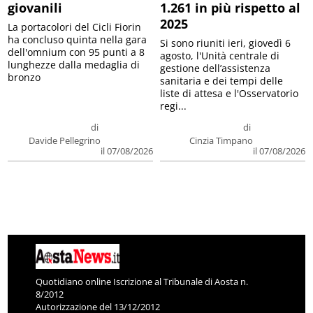
giovanili
1.261 in più rispetto al
2025
La portacolori del Cicli Fiorin
ha concluso quinta nella gara
Si sono riuniti ieri, giovedì 6
dell'omnium con 95 punti a 8
agosto, l'Unità centrale di
lunghezze dalla medaglia di
gestione dell’assistenza
bronzo
sanitaria e dei tempi delle
liste di attesa e l'Osservatorio
regi...
di
di
Davide Pellegrino
Cinzia Timpano
il 07/08/2026
il 07/08/2026
Quotidiano online Iscrizione al Tribunale di Aosta n.
8/2012
Autorizzazione del 13/12/2012