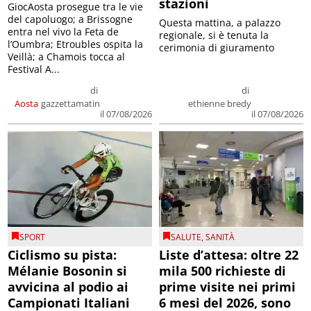
stazioni
GiocAosta prosegue tra le vie
del capoluogo; a Brissogne
Questa mattina, a palazzo
entra nel vivo la Feta de
regionale, si è tenuta la
l’Oumbra; Etroubles ospita la
cerimonia di giuramento
Veillà; a Chamois tocca al
Festival A...
di
di
Aosta
gazzettamatin
ethienne bredy
il 07/08/2026
il 07/08/2026
SPORT
SALUTE
,
SANITÀ
Ciclismo su pista:
Liste d’attesa: oltre 22
Mélanie Bosonin si
mila 500 richieste di
avvicina al podio ai
prime visite nei primi
Campionati Italiani
6 mesi del 2026, sono