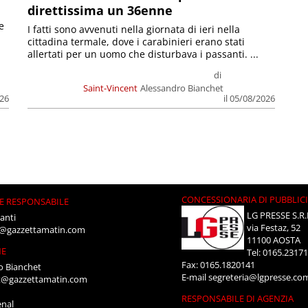
direttissima un 36enne
e
I fatti sono avvenuti nella giornata di ieri nella
cittadina termale, dove i carabinieri erano stati
allertati per un uomo che disturbava i passanti. ...
di
Saint-Vincent
Alessandro Bianchet
026
il 05/08/2026
CONCESSIONARIA DI PUBBLIC
E RESPONSABILE
LG PRESSE S.R.
anti
via Festaz, 52
i@gazzettamatin.com
11100 AOSTA
NE
Tel: 0165.2317
Fax: 0165.1820141
o Bianchet
E-mail
segreteria@lgpresse.co
t@gazzettamatin.com
RESPONSABILE DI AGENZIA
enal