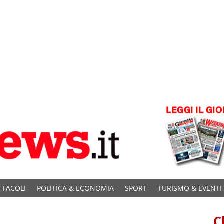
TTACOLI
POLITICA & ECONOMIA
SPORT
TURISMO & EVENTI
C