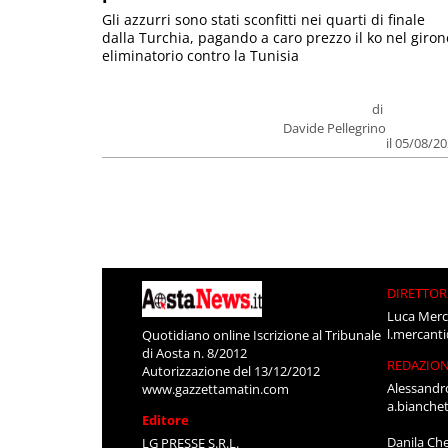
Gli azzurri sono stati sconfitti nei quarti di finale
dalla Turchia, pagando a caro prezzo il ko nel giron
eliminatorio contro la Tunisia
di
Davide Pellegrino
il 05/08/2
DIRETTOR
Luca Merc
l.mercant
Quotidiano online Iscrizione al Tribunale
di Aosta n. 8/2012
REDAZIO
Autorizzazione del 13/12/2012
Alessandr
www.gazzettamatin.com
a.bianche
Editore
Danila Ch
LG PRESSE S.R.L.