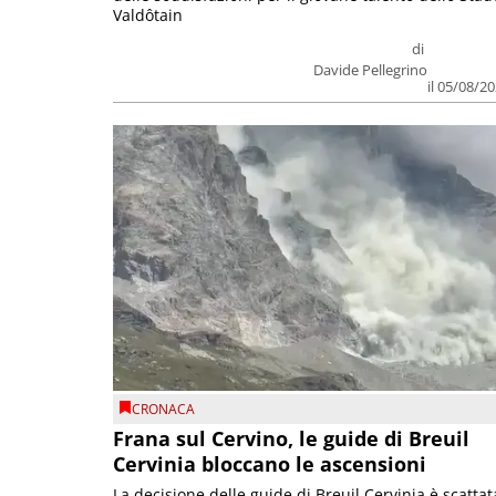
Valdôtain
di
Davide Pellegrino
il 05/08/2
CRONACA
Frana sul Cervino, le guide di Breuil
Cervinia bloccano le ascensioni
La decisione delle guide di Breuil Cervinia è scattat