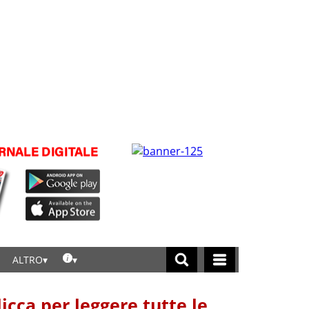
ALTRO
licca per leggere tutte le