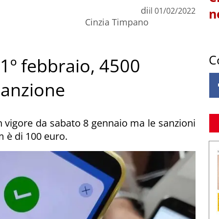
di
il
01/02/2022
n
Cinzia Timpano
C
 1º febbraio, 4500
 sanzione
in vigore da sabato 8 gennaio ma le sanzioni
 è di 100 euro.