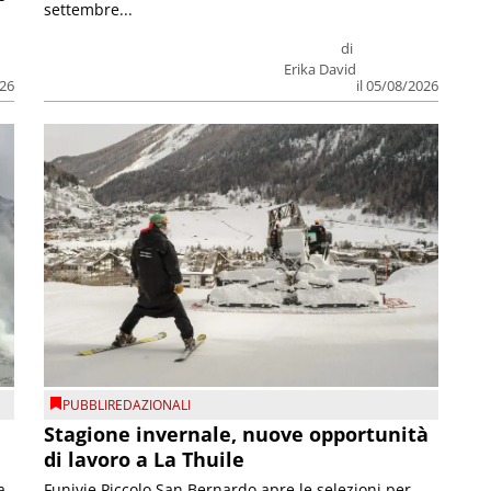
settembre...
di
Erika David
026
il 05/08/2026
PUBBLIREDAZIONALI
Stagione invernale, nuove opportunità
di lavoro a La Thuile
a
Funivie Piccolo San Bernardo apre le selezioni per