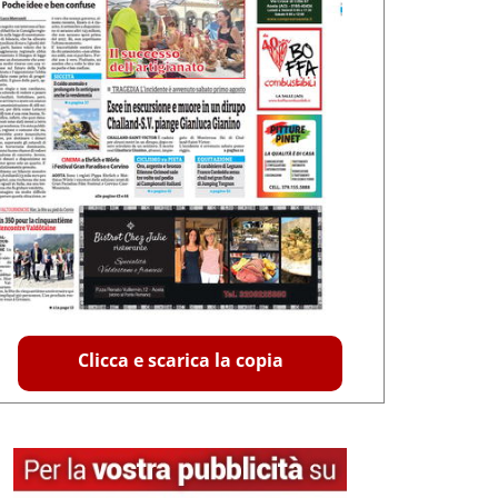
Clicca e scarica la copia