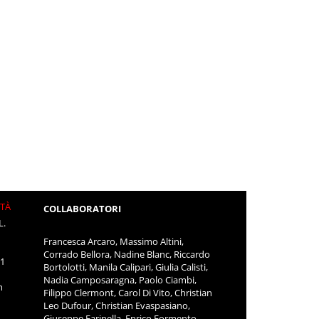
ITÀ
COLLABORATORI
L.
Francesca Arcaro, Massimo Altini,
Corrado Bellora, Nadine Blanc, Riccardo
11
Bortolotti, Manila Calipari, Giulia Calisti,
Nadia Camposaragna, Paolo Ciambi,
m
Filippo Clermont, Carol Di Vito, Christian
Leo Dufour, Christian Evaspasiano,
Giuseppe Farinella, Enrico Formento