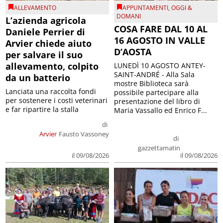
ALLEVAMENTO
APPUNTAMENTI
,
OGGI &
DOMANI
L’azienda agricola
COSA FARE DAL 10 AL
Daniele Perrier di
16 AGOSTO IN VALLE
Arvier chiede aiuto
D’AOSTA
per salvare il suo
allevamento, colpito
LUNEDÌ 10 AGOSTO ANTEY-
SAINT-ANDRÉ - Alla Sala
da un batterio
mostre Biblioteca sarà
Lanciata una raccolta fondi
possibile partecipare alla
per sostenere i costi veterinari
presentazione del libro di
e far ripartire la stalla
Maria Vassallo ed Enrico F...
di
Arvier
Fausto Vassoney
di
gazzettamatin
il 09/08/2026
il 09/08/2026