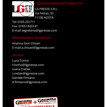
CONCESSIONARIA DI PUBBLICITÀ
LG PRESSE S.R.L.
via Festaz, 52
11100 AOSTA
Tel: 0165.231711
Fax: 0165.1820141
E-mail
segreteria@lgpresse.com
RESPONSABILE DI AGENZIA
Arianna Gori Chisari
E-mail
a.chisari@lgpresse.com
Account
Luca Torino
l.torino@lgpresse.com
Ivana Cretier
i.cretier@lgpresse.com
Daniele Fimiano
d.fimiano@lgpresse.com