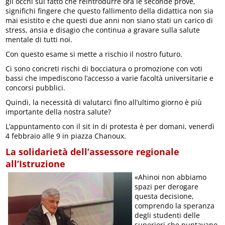
gli occhi sul fatto che reintrodurre ora le seconde prove,
significhi fingere che questo fallimento della didattica non sia
mai esistito e che questi due anni non siano stati un carico di
stress, ansia e disagio che continua a gravare sulla salute
mentale di tutti noi.
Con questo esame si mette a rischio il nostro futuro.
Ci sono concreti rischi di bocciatura o promozione con voti
bassi che impediscono l’accesso a varie facoltà universitarie e
concorsi pubblici.
Quindi, la necessità di valutarci fino all’ultimo giorno è più
importante della nostra salute?
L’appuntamento con il sit in di protesta è per domani, venerdì
4 febbraio alle 9 in piazza Chanoux.
La solidarietà dell’assessore regionale
all’Istruzione
«Ahinoi non abbiamo
spazi per derogare
questa decisione,
comprendo la speranza
degli studenti delle
superiori che puntavano