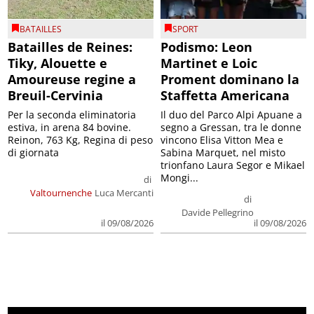
BATAILLES
SPORT
Batailles de Reines:
Podismo: Leon
Tiky, Alouette e
Martinet e Loic
Amoureuse regine a
Proment dominano la
Breuil-Cervinia
Staffetta Americana
Per la seconda eliminatoria
Il duo del Parco Alpi Apuane a
estiva, in arena 84 bovine.
segno a Gressan, tra le donne
Reinon, 763 Kg, Regina di peso
vincono Elisa Vitton Mea e
di giornata
Sabina Marquet, nel misto
trionfano Laura Segor e Mikael
Mongi...
di
Valtournenche
Luca Mercanti
di
Davide Pellegrino
il 09/08/2026
il 09/08/2026