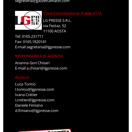
segreteria@gazzettamatin.com
CONCESSIONARIA DI PUBBLICITÀ
LG PRESSE S.R.L.
via Festaz, 52
11100 AOSTA
Tel: 0165.231711
Fax: 0165.1820141
E-mail
segreteria@lgpresse.com
RESPONSABILE DI AGENZIA
Arianna Gori Chisari
E-mail
a.chisari@lgpresse.com
Account
Luca Torino
l.torino@lgpresse.com
Ivana Cretier
i.cretier@lgpresse.com
Daniele Fimiano
d.fimiano@lgpresse.com