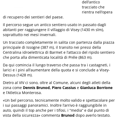
dell’antico
tracciato che
rientra nell’opera
di recupero dei sentieri del paese.
Il percorso segue un antico sentiero usato in passato dagli
abitanti per raggiungere il villaggio di Visey (1430 m slm),
soprattutto nei mesi invernali.
Un tracciato completamente in salita con partenza dalla piazza
principale di Issogne (387 m), il transito nei pressi della
Centralina idroelettrica di Barmet e l’attacco del ripido sentiero
che porta alla dimenticata località di Préle (863 m).
Da qui comincia il lungo traverso che passa tra i castagneti, i
larici e i pini all’aumentare della quota e si conclude a Visey-
Dessus (1428 m).
Dietro al VIV ci sono, oltre al Comune, alcuni degli atleti della
zona come
Dennis Brunod, Piero Cassius
e
Gianluca Borrione
e l’Atletica Monterosa.
«Un bel percorso, tecnicamente molto valido e spettacolare per
i sui passaggi panoramici. Inoltre l’arrivo è raggiungibile in
auto, quindi il top anche per i tifosi, i “media” e dal punto di
vista della sicurezza» commenta
Brunod
dopo averlo testato.