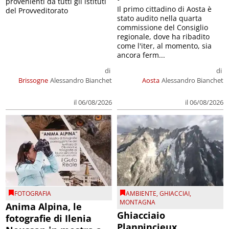
provenienti da tutti gli istituti
Il primo cittadino di Aosta è
del Provveditorato
stato audito nella quarta
commissione del Consiglio
regionale, dove ha ribadito
come l'iter, al momento, sia
ancora ferm...
di
di
Brissogne
Alessandro Bianchet
Aosta
Alessandro Bianchet
il 06/08/2026
il 06/08/2026
FOTOGRAFIA
AMBIENTE
,
GHIACCIAI
,
MONTAGNA
Anima Alpina, le
Ghiacciaio
fotografie di Ilenia
Planpincieux,