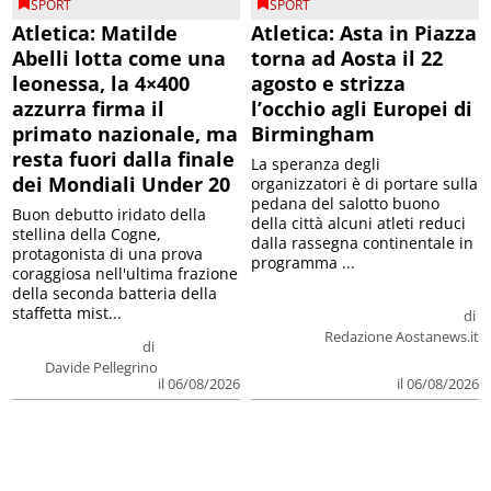
SPORT
SPORT
Atletica: Matilde
Atletica: Asta in Piazza
Abelli lotta come una
torna ad Aosta il 22
leonessa, la 4×400
agosto e strizza
azzurra firma il
l’occhio agli Europei di
primato nazionale, ma
Birmingham
resta fuori dalla finale
La speranza degli
dei Mondiali Under 20
organizzatori è di portare sulla
pedana del salotto buono
Buon debutto iridato della
della città alcuni atleti reduci
stellina della Cogne,
dalla rassegna continentale in
protagonista di una prova
programma ...
coraggiosa nell'ultima frazione
della seconda batteria della
staffetta mist...
di
Redazione Aostanews.it
di
Davide Pellegrino
il 06/08/2026
il 06/08/2026