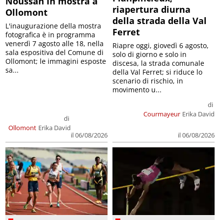
Noussan in mostra a
riapertura diurna
Ollomont
della strada della Val
L'inaugurazione della mostra
Ferret
fotografica è in programma
venerdì 7 agosto alle 18, nella
Riapre oggi, giovedì 6 agosto,
sala espositiva del Comune di
solo di giorno e solo in
Ollomont; le immagini esposte
discesa, la strada comunale
sa...
della Val Ferret; si riduce lo
scenario di rischio, in
movimento u...
di
Courmayeur
Erika David
di
Ollomont
Erika David
il 06/08/2026
il 06/08/2026