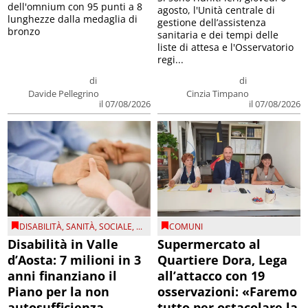
dell'omnium con 95 punti a 8
agosto, l'Unità centrale di
lunghezze dalla medaglia di
gestione dell’assistenza
bronzo
sanitaria e dei tempi delle
liste di attesa e l'Osservatorio
regi...
di
di
Davide Pellegrino
Cinzia Timpano
il 07/08/2026
il 07/08/2026
DISABILITÀ
,
SANITÀ
,
SOCIALE
, ...
COMUNI
Disabilità in Valle
Supermercato al
d’Aosta: 7 milioni in 3
Quartiere Dora, Lega
anni finanziano il
all’attacco con 19
Piano per la non
osservazioni: «Faremo
autosufficienza
tutto per ostacolare la