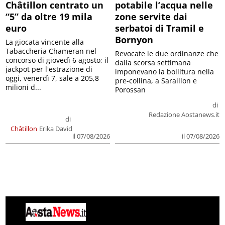
Châtillon centrato un
potabile l’acqua nelle
“5” da oltre 19 mila
zone servite dai
euro
serbatoi di Tramil e
Bornyon
La giocata vincente alla
Tabaccheria Chameran nel
Revocate le due ordinanze che
concorso di giovedì 6 agosto; il
dalla scorsa settimana
jackpot per l'estrazione di
imponevano la bollitura nella
oggi, venerdì 7, sale a 205,8
pre-collina, a Saraillon e
milioni d...
Porossan
di
Redazione Aostanews.it
di
Châtillon
Erika David
il 07/08/2026
il 07/08/2026