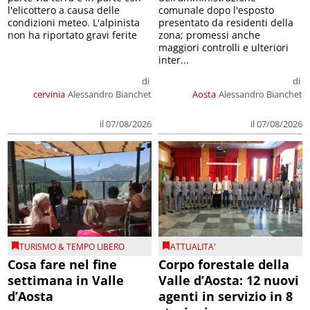
l'elicottero a causa delle
comunale dopo l'esposto
condizioni meteo. L'alpinista
presentato da residenti della
non ha riportato gravi ferite
zona; promessi anche
maggiori controlli e ulteriori
inter...
di
di
cervinia
Alessandro Bianchet
Aosta
Alessandro Bianchet
il 07/08/2026
il 07/08/2026
TURISMO & TEMPO LIBERO
ATTUALITA'
Cosa fare nel fine
Corpo forestale della
settimana in Valle
Valle d’Aosta: 12 nuovi
d’Aosta
agenti in servizio in 8