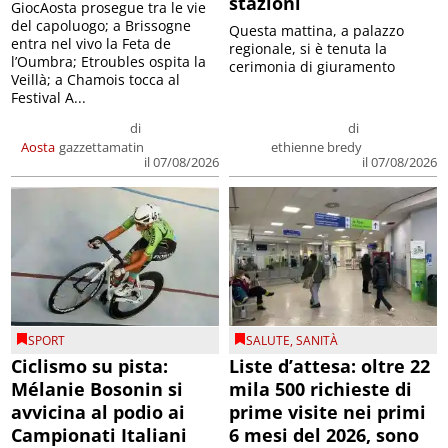
stazioni
GiocAosta prosegue tra le vie
del capoluogo; a Brissogne
Questa mattina, a palazzo
entra nel vivo la Feta de
regionale, si è tenuta la
l’Oumbra; Etroubles ospita la
cerimonia di giuramento
Veillà; a Chamois tocca al
Festival A...
di
di
Aosta
gazzettamatin
ethienne bredy
il 07/08/2026
il 07/08/2026
SPORT
SALUTE
,
SANITÀ
Ciclismo su pista:
Liste d’attesa: oltre 22
Mélanie Bosonin si
mila 500 richieste di
avvicina al podio ai
prime visite nei primi
Campionati Italiani
6 mesi del 2026, sono