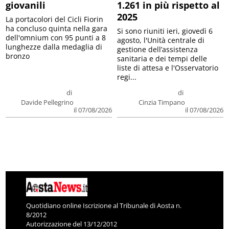
giovanili
1.261 in più rispetto al
2025
La portacolori del Cicli Fiorin
ha concluso quinta nella gara
Si sono riuniti ieri, giovedì 6
dell'omnium con 95 punti a 8
agosto, l'Unità centrale di
lunghezze dalla medaglia di
gestione dell’assistenza
bronzo
sanitaria e dei tempi delle
liste di attesa e l'Osservatorio
regi...
di
di
Davide Pellegrino
Cinzia Timpano
il 07/08/2026
il 07/08/2026
Quotidiano online Iscrizione al Tribunale di Aosta n.
8/2012
Autorizzazione del 13/12/2012