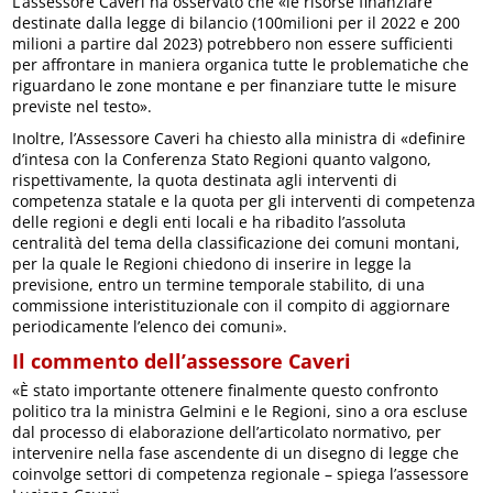
L’assessore Caveri ha osservato che «le risorse finanziare
destinate dalla legge di bilancio (100milioni per il 2022 e 200
milioni a partire dal 2023) potrebbero non essere sufficienti
per affrontare in maniera organica tutte le problematiche che
riguardano le zone montane e per finanziare tutte le misure
previste nel testo».
Inoltre, l’Assessore Caveri ha chiesto alla ministra di «definire
d’intesa con la Conferenza Stato Regioni quanto valgono,
rispettivamente, la quota destinata agli interventi di
competenza statale e la quota per gli interventi di competenza
delle regioni e degli enti locali e ha ribadito l’assoluta
centralità del tema della classificazione dei comuni montani,
per la quale le Regioni chiedono di inserire in legge la
previsione, entro un termine temporale stabilito, di una
commissione interistituzionale con il compito di aggiornare
periodicamente l’elenco dei comuni».
Il commento dell’assessore Caveri
«È stato importante ottenere finalmente questo confronto
politico tra la ministra Gelmini e le Regioni, sino a ora escluse
dal processo di elaborazione dell’articolato normativo, per
intervenire nella fase ascendente di un disegno di legge che
coinvolge settori di competenza regionale – spiega l’assessore