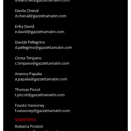
a.bianchet@gazzettamatin.com
Danila Chenal
d.chenal@gazzettamatin.com
Erika David
e.david@gazzettamatin.com
Davide Pellegrino
d.pellegrino@gazzettamatin.com
Cinzia Timpano
c.timpano@gazzettamatin.com
Arianna Papalia
a.papalia@gazzettamatin.com
Thomas Piccot
t.piccot@gazzettamatin.com
Fausto Vassoney
f.vassoney@gazzettamatin.com
SEGRETERIA
Roberta Prodoti