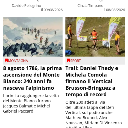
di
di
Davide Pellegrino
Cinzia Timpano
il 09/08/2026
il 08/08/2026
MONTAGNA
SPORT
8 agosto 1786, la prima
Trail: Daniel Thedy e
ascensione del Monte
Michela Comola
Bianco: 240 anni fa
firmano il Vertical
nasceva l’alpinismo
Brusson-Bringuez a
tempo di record
I primi a raggiungere la vetta
del Monte Bianco furono
Oltre 200 atleti al via
Jacques Balmat e Michel
dell'ultima tappa del Défì
Gabriel Paccard
Vertical, sul podio anche
Mathieu Brunod, Alex
Noussan, Miriam Di Vincenzo
e Kaitlin Allen