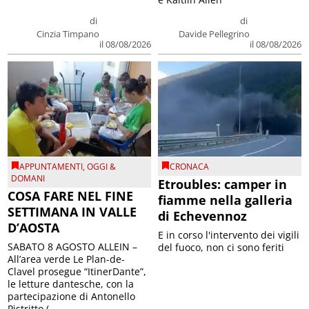
di
di
Cinzia Timpano
Davide Pellegrino
il 08/08/2026
il 08/08/2026
APPUNTAMENTI
,
OGGI &
CRONACA
DOMANI
Etroubles: camper in
COSA FARE NEL FINE
fiamme nella galleria
SETTIMANA IN VALLE
di Echevennoz
D’AOSTA
E in corso l'intervento dei vigili
SABATO 8 AGOSTO ALLEIN –
del fuoco, non ci sono feriti
All’area verde Le Plan-de-
Clavel prosegue “ItinerDante”,
le letture dantesche, con la
partecipazione di Antonello
Pistritto (...