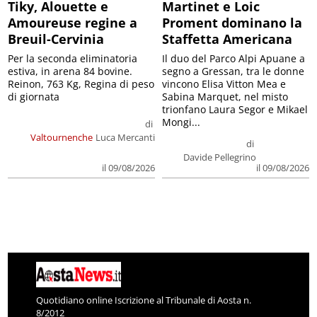
Tiky, Alouette e
Martinet e Loic
Amoureuse regine a
Proment dominano la
Breuil-Cervinia
Staffetta Americana
Per la seconda eliminatoria
Il duo del Parco Alpi Apuane a
estiva, in arena 84 bovine.
segno a Gressan, tra le donne
Reinon, 763 Kg, Regina di peso
vincono Elisa Vitton Mea e
di giornata
Sabina Marquet, nel misto
trionfano Laura Segor e Mikael
Mongi...
di
Valtournenche
Luca Mercanti
di
Davide Pellegrino
il 09/08/2026
il 09/08/2026
Quotidiano online Iscrizione al Tribunale di Aosta n.
8/2012