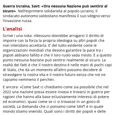
Guerra Ucraina, Savt: «Ora nessuna Nazione può sentirsi al
sicuro»
. Nell’esprimere solidarietà al popolo ucraino, il
sindacato autonomo valdostano manifesta il suo sdegno verso
l’invasione russa.
L’analisi
Scrive i una nota: «Nessuno dovrebbe arrogarsi il diritto di
imporre con la forza la propria ideologia su altri popoli che
non intendono accettarla. E’ del tutto evidente come le
organizzazioni mondiali che devono garantire la pace tra i
popoli abbiano fallito e che il loro ruolo vada rivisto. E a questo
punto nessuna Nazione può sentirsi realmente al sicuro. La
realtà dei fatti è che il nostro destino è nelle mani di pochi capi
di Stato, che da un momento all’altro possono decidere di
stravolgere la nostra vita e il nostro futuro senza che noi ne
capiamo nemmeno il perchè».
E ancora: «Come Savt ci chiediamo come sia possibile che nel
2022 una nazione possa essere invasa e trovarsi in guerra per
ragioni che hanno alla base eclusivamente interessi di potere
ed economici, quasi come se ci si trovasse in un gioco di
società, La domanda che ci poniamo come SAVT è in quale
mondo stiamo vivendo. Quali sono i diritti dei popoli e delle