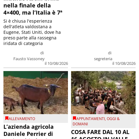
nella finale della
4×400, ma l’Italia è 7ª
Si è chiusa l'esperienza
dell'atleta valdostana a
Eugene, Stati Uniti, dove ha
preso parte alla rassegna
iridata di categoria
di
di
Fausto Vassoney
segreteria
il 10/08/2026
il 10/08/2026
ALLEVAMENTO
APPUNTAMENTI
,
OGGI &
DOMANI
L’azienda agricola
COSA FARE DAL 10 AL
Daniele Perrier di
16 AGOSTO IN VALLE