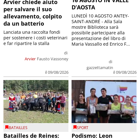
Arvier chiede aiuto
D’AOSTA
per salvare il suo
allevamento, colpito
LUNEDÌ 10 AGOSTO ANTEY-
SAINT-ANDRÉ - Alla Sala
da un batterio
mostre Biblioteca sarà
Lanciata una raccolta fondi
possibile partecipare alla
per sostenere i costi veterinari
presentazione del libro di
e far ripartire la stalla
Maria Vassallo ed Enrico F...
di
Arvier
Fausto Vassoney
di
gazzettamatin
il 09/08/2026
il 09/08/2026
BATAILLES
SPORT
Batailles de Reines:
Podismo: Leon