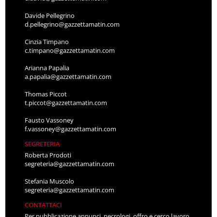
Davide Pellegrino
d.pellegrino@gazzettamatin.com
Cinzia Timpano
c.timpano@gazzettamatin.com
Arianna Papalia
a.papalia@gazzettamatin.com
Thomas Piccot
t.piccot@gazzettamatin.com
Fausto Vassoney
f.vassoney@gazzettamatin.com
SEGRETERIA
Roberta Prodoti
segreteria@gazzettamatin.com
Stefania Muscolo
segreteria@gazzettamatin.com
CONTATTACI
Per pubblicazione annunci, necrologi, offro e cerco lavoro,