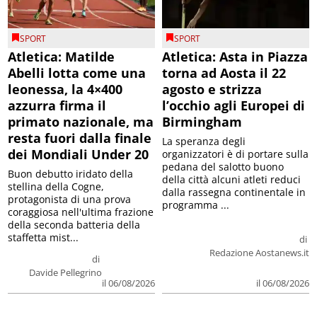
SPORT
SPORT
Atletica: Matilde
Atletica: Asta in Piazza
Abelli lotta come una
torna ad Aosta il 22
leonessa, la 4×400
agosto e strizza
azzurra firma il
l’occhio agli Europei di
primato nazionale, ma
Birmingham
resta fuori dalla finale
La speranza degli
dei Mondiali Under 20
organizzatori è di portare sulla
pedana del salotto buono
Buon debutto iridato della
della città alcuni atleti reduci
stellina della Cogne,
dalla rassegna continentale in
protagonista di una prova
programma ...
coraggiosa nell'ultima frazione
della seconda batteria della
staffetta mist...
di
Redazione Aostanews.it
di
Davide Pellegrino
il 06/08/2026
il 06/08/2026