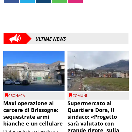
ULTIME NEWS
CRONACA
COMUNI
Maxi operazione al
Supermercato al
carcere di Brissogne:
Quartiere Dora, il
sequestrate armi
sindaco: «Progetto
bianche e un cellulare
sarà valutato con
grande rigore, sulla
L'intervento ha coinvolto un