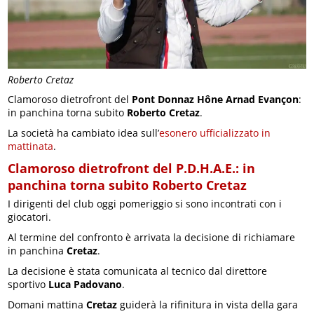
Roberto Cretaz
Clamoroso dietrofront del
Pont Donnaz Hône Arnad Evançon
:
in panchina torna subito
Roberto Cretaz
.
La società ha cambiato idea sull’
esonero ufficializzato in
mattinata
.
Clamoroso dietrofront del P.D.H.A.E.: in
panchina torna subito Roberto Cretaz
I dirigenti del club oggi pomeriggio si sono incontrati con i
giocatori.
Al termine del confronto è arrivata la decisione di richiamare
in panchina
Cretaz
.
La decisione è stata comunicata al tecnico dal direttore
sportivo
Luca Padovano
.
Domani mattina
Cretaz
guiderà la rifinitura in vista della gara