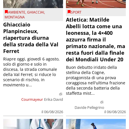
AMBIENTE
,
GHIACCIAI
,
SPORT
MONTAGNA
Atletica: Matilde
Ghiacciaio
Abelli lotta come una
Planpincieux,
leonessa, la 4×400
riapertura diurna
azzurra firma il
della strada della Val
primato nazionale, ma
Ferret
resta fuori dalla finale
dei Mondiali Under 20
Riapre oggi, giovedì 6 agosto,
solo di giorno e solo in
Buon debutto iridato della
discesa, la strada comunale
stellina della Cogne,
della Val Ferret; si riduce lo
protagonista di una prova
scenario di rischio, in
coraggiosa nell'ultima frazione
movimento u...
della seconda batteria della
staffetta mist...
di
Courmayeur
Erika David
di
Davide Pellegrino
il 06/08/2026
il 06/08/2026