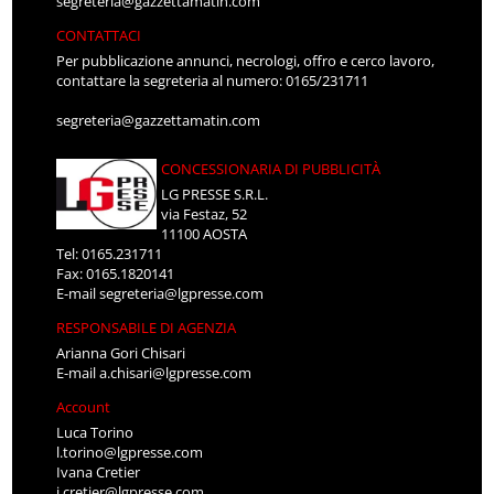
segreteria@gazzettamatin.com
CONTATTACI
Per pubblicazione annunci, necrologi, offro e cerco lavoro,
contattare la segreteria al numero: 0165/231711
segreteria@gazzettamatin.com
CONCESSIONARIA DI PUBBLICITÀ
LG PRESSE S.R.L.
via Festaz, 52
11100 AOSTA
Tel: 0165.231711
Fax: 0165.1820141
E-mail
segreteria@lgpresse.com
RESPONSABILE DI AGENZIA
Arianna Gori Chisari
E-mail
a.chisari@lgpresse.com
Account
Luca Torino
l.torino@lgpresse.com
Ivana Cretier
i.cretier@lgpresse.com