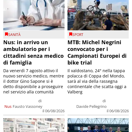
SANITÀ
SPORT
Nus: in arrivo un
MTB: Michel Negrini
ambulatorio per i
convocato per i
cittadini senza medico
Campionati Europei di
di famiglia
bike trial
Da venerdì 7 agosto attivo il
Il valdostano, 24° nella tappa
nuovo servizio medico, mentre
polacca di Coppa del Mondo,
il dottor Gino Sapone si è
sarà al via della rassegna
detto disponibile a proseguire
continentale che scatta oggi a
nel servizio alla comunità
Valberg
di
di
Nus
Fausto Vassoney
Davide Pellegrino
il 06/08/2026
il 06/08/2026