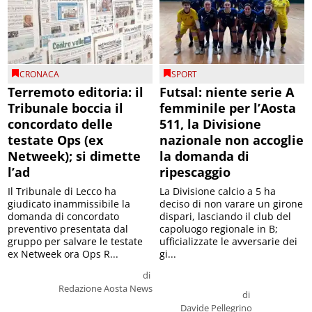
CRONACA
SPORT
Terremoto editoria: il
Futsal: niente serie A
Tribunale boccia il
femminile per l’Aosta
concordato delle
511, la Divisione
testate Ops (ex
nazionale non accoglie
Netweek); si dimette
la domanda di
l’ad
ripescaggio
Il Tribunale di Lecco ha
La Divisione calcio a 5 ha
giudicato inammissibile la
deciso di non varare un girone
domanda di concordato
dispari, lasciando il club del
preventivo presentata dal
capoluogo regionale in B;
gruppo per salvare le testate
ufficializzate le avversarie dei
ex Netweek ora Ops R...
gi...
di
Redazione Aosta News
di
Davide Pellegrino