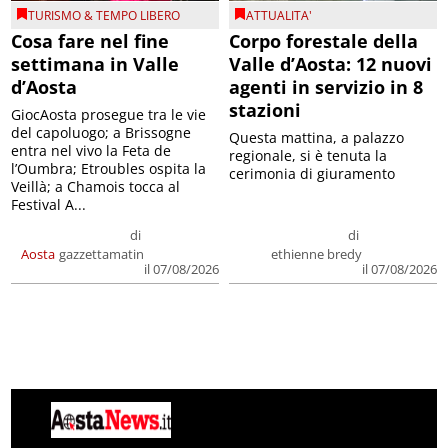
TURISMO & TEMPO LIBERO
ATTUALITA'
Cosa fare nel fine
Corpo forestale della
settimana in Valle
Valle d’Aosta: 12 nuovi
d’Aosta
agenti in servizio in 8
stazioni
GiocAosta prosegue tra le vie
del capoluogo; a Brissogne
Questa mattina, a palazzo
entra nel vivo la Feta de
regionale, si è tenuta la
l’Oumbra; Etroubles ospita la
cerimonia di giuramento
Veillà; a Chamois tocca al
Festival A...
di
di
Aosta
gazzettamatin
ethienne bredy
il 07/08/2026
il 07/08/2026