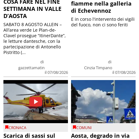
COSA FARE NEL FINE
fiamme nella galleria
SETTIMANA IN VALLE
di Echevennoz
D’AOSTA
E in corso l'intervento dei vigili
SABATO 8 AGOSTO ALLEIN –
del fuoco, non ci sono feriti
All’area verde Le Plan-de-
Clavel prosegue “ItinerDante”,
le letture dantesche, con la
partecipazione di Antonello
Pistritto (...
di
di
gazzettamatin
Cinzia Timpano
il 07/08/2026
il 07/08/2026
CRONACA
COMUNI
Scarica di sassi sul
Aosta, degrado in via