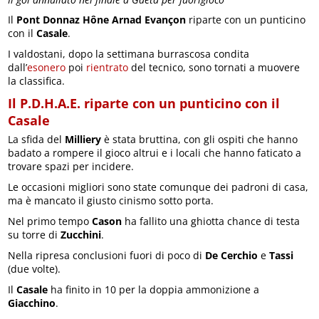
Il
Pont Donnaz Hône Arnad Evançon
riparte con un punticino
con il
Casale
.
I valdostani, dopo la settimana burrascosa condita
dall’
esonero
poi
rientrato
del tecnico, sono tornati a muovere
la classifica.
Il P.D.H.A.E. riparte con un punticino con il
Casale
La sfida del
Milliery
è stata bruttina, con gli ospiti che hanno
badato a rompere il gioco altrui e i locali che hanno faticato a
trovare spazi per incidere.
Le occasioni migliori sono state comunque dei padroni di casa,
ma è mancato il giusto cinismo sotto porta.
Nel primo tempo
Cason
ha fallito una ghiotta chance di testa
su torre di
Zucchini
.
Nella ripresa conclusioni fuori di poco di
De Cerchio
e
Tassi
(due volte).
Il
Casale
ha finito in 10 per la doppia ammonizione a
Giacchino
.