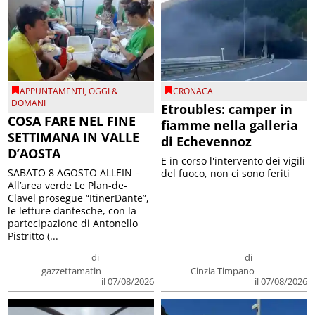
APPUNTAMENTI
,
OGGI &
CRONACA
DOMANI
Etroubles: camper in
COSA FARE NEL FINE
fiamme nella galleria
SETTIMANA IN VALLE
di Echevennoz
D’AOSTA
E in corso l'intervento dei vigili
SABATO 8 AGOSTO ALLEIN –
del fuoco, non ci sono feriti
All’area verde Le Plan-de-
Clavel prosegue “ItinerDante”,
le letture dantesche, con la
partecipazione di Antonello
Pistritto (...
di
di
gazzettamatin
Cinzia Timpano
il 07/08/2026
il 07/08/2026