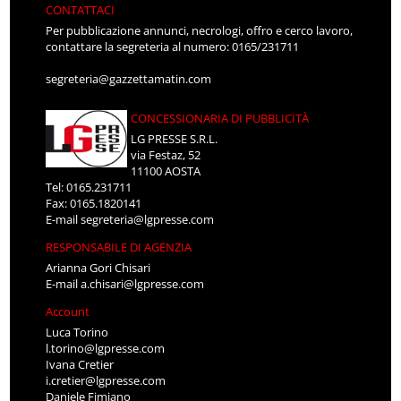
CONTATTACI
Per pubblicazione annunci, necrologi, offro e cerco lavoro,
contattare la segreteria al numero: 0165/231711
segreteria@gazzettamatin.com
CONCESSIONARIA DI PUBBLICITÀ
LG PRESSE S.R.L.
via Festaz, 52
11100 AOSTA
Tel: 0165.231711
Fax: 0165.1820141
E-mail
segreteria@lgpresse.com
RESPONSABILE DI AGENZIA
Arianna Gori Chisari
E-mail
a.chisari@lgpresse.com
Account
Luca Torino
l.torino@lgpresse.com
Ivana Cretier
i.cretier@lgpresse.com
Daniele Fimiano