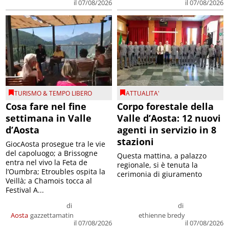
il 07/08/2026
il 07/08/2026
TURISMO & TEMPO LIBERO
ATTUALITA'
Cosa fare nel fine
Corpo forestale della
settimana in Valle
Valle d’Aosta: 12 nuovi
d’Aosta
agenti in servizio in 8
stazioni
GiocAosta prosegue tra le vie
del capoluogo; a Brissogne
Questa mattina, a palazzo
entra nel vivo la Feta de
regionale, si è tenuta la
l’Oumbra; Etroubles ospita la
cerimonia di giuramento
Veillà; a Chamois tocca al
Festival A...
di
di
Aosta
gazzettamatin
ethienne bredy
il 07/08/2026
il 07/08/2026