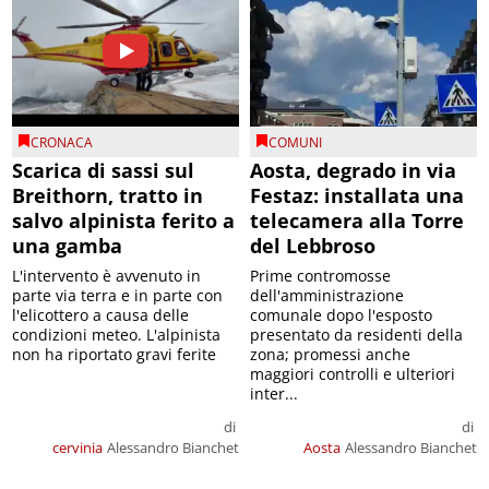
CRONACA
COMUNI
Scarica di sassi sul
Aosta, degrado in via
Breithorn, tratto in
Festaz: installata una
salvo alpinista ferito a
telecamera alla Torre
una gamba
del Lebbroso
L'intervento è avvenuto in
Prime contromosse
parte via terra e in parte con
dell'amministrazione
l'elicottero a causa delle
comunale dopo l'esposto
condizioni meteo. L'alpinista
presentato da residenti della
non ha riportato gravi ferite
zona; promessi anche
maggiori controlli e ulteriori
inter...
di
di
cervinia
Alessandro Bianchet
Aosta
Alessandro Bianchet