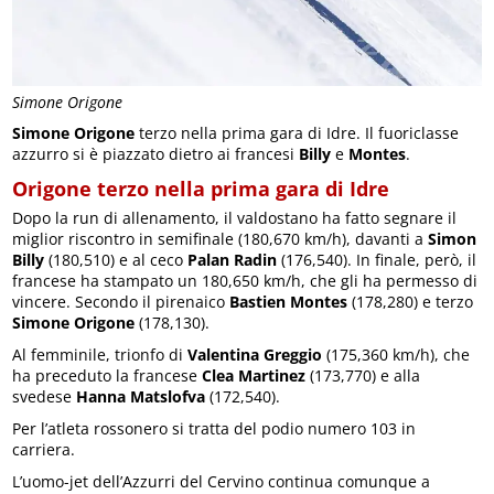
Simone Origone
Simone Origone
terzo nella prima gara di Idre. Il fuoriclasse
azzurro si è piazzato dietro ai francesi
Billy
e
Montes
.
Origone terzo nella prima gara di Idre
Dopo la run di allenamento, il valdostano ha fatto segnare il
miglior riscontro in semifinale (180,670 km/h), davanti a
Simon
Billy
(180,510) e al ceco
Palan Radin
(176,540). In finale, però, il
francese ha stampato un 180,650 km/h, che gli ha permesso di
vincere. Secondo il pirenaico
Bastien Montes
(178,280) e terzo
Simone Origone
(178,130).
Al femminile, trionfo di
Valentina Greggio
(175,360 km/h), che
ha preceduto la francese
Clea Martinez
(173,770) e alla
svedese
Hanna Matslofva
(172,540).
Per l’atleta rossonero si tratta del podio numero 103 in
carriera.
L’uomo-jet dell’Azzurri del Cervino continua comunque a