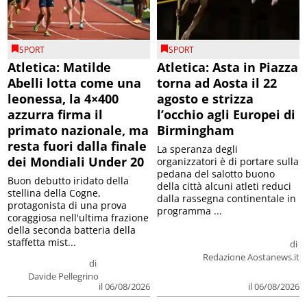
SPORT
SPORT
Atletica: Matilde
Atletica: Asta in Piazza
Abelli lotta come una
torna ad Aosta il 22
leonessa, la 4×400
agosto e strizza
azzurra firma il
l’occhio agli Europei di
primato nazionale, ma
Birmingham
resta fuori dalla finale
La speranza degli
dei Mondiali Under 20
organizzatori è di portare sulla
pedana del salotto buono
Buon debutto iridato della
della città alcuni atleti reduci
stellina della Cogne,
dalla rassegna continentale in
protagonista di una prova
programma ...
coraggiosa nell'ultima frazione
della seconda batteria della
staffetta mist...
di
Redazione Aostanews.it
di
Davide Pellegrino
il 06/08/2026
il 06/08/2026