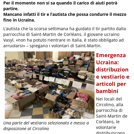
Per il momento non si sa quando il carico di aiuti potrà
partire.
Mancano infatti il tir e l’autista che possa condurre il mezzo
fino in Ucraina.
L’autista che la scorsa settimana ha guidato il tir partito dalla
parrocchia di Saint-Martin de Corléans, il giovane ucraino
Vasyl, «non ha potuto rientrare in Italia, è stato obbligato ad
arruolarsi» – spiegano i volontari di Saint-Martin.
Emergenza
Ucraina:
distribuzion
e vestiario e
articoli per
bambini
Nei locali del
Circolino, alla
parrocchia di
Saint-Martin de
Corléans, le
Una parte del vestiario selezionato e messo a
volontarie
disposizione al Circolino
distribuiscono