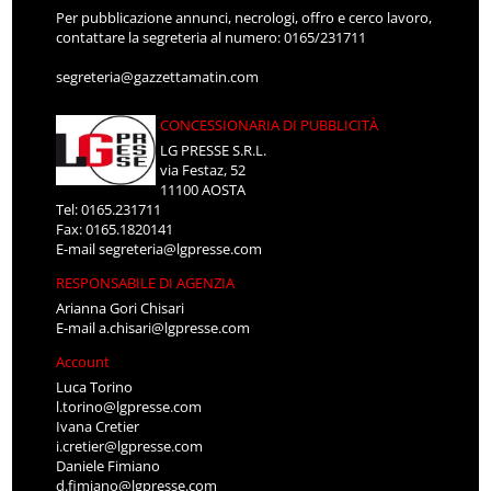
Per pubblicazione annunci, necrologi, offro e cerco lavoro,
contattare la segreteria al numero: 0165/231711
segreteria@gazzettamatin.com
CONCESSIONARIA DI PUBBLICITÀ
LG PRESSE S.R.L.
via Festaz, 52
11100 AOSTA
Tel: 0165.231711
Fax: 0165.1820141
E-mail
segreteria@lgpresse.com
RESPONSABILE DI AGENZIA
Arianna Gori Chisari
E-mail
a.chisari@lgpresse.com
Account
Luca Torino
l.torino@lgpresse.com
Ivana Cretier
i.cretier@lgpresse.com
Daniele Fimiano
d.fimiano@lgpresse.com