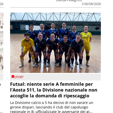
026
il 06/08/2026
SPORT
a
Futsal: niente serie A femminile per
l’Aosta 511, la Divisione nazionale non
accoglie la domanda di ripescaggio
La Divisione calcio a 5 ha deciso di non varare un
girone dispari, lasciando il club del capoluogo
..
regionale in B; ufficializzate le avversarie dei gi...