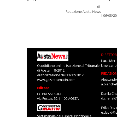
di
Redazione Aosta News
il 06/08/2
DIRETTOR
Luca Merc
l.mercant
Quotidiano online Iscrizione al Tribunale
di Aosta n. 8/2012
REDAZIO
Autorizzazione del 13/12/2012
Alessandr
www.gazzettamatin.com
a.bianche
Editore
Danila Ch
LG PRESSE S.R.L.
d.chenal@
via Festaz, 52 11100 AOSTA
Erika Davi
e.david@g
Settimanale del Lunedì. Iscrizione al