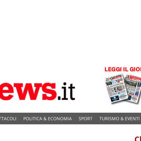
TTACOLI
POLITICA & ECONOMIA
SPORT
TURISMO & EVENTI
C