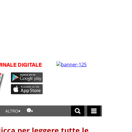
ALTRO
licca per leggere tutte le