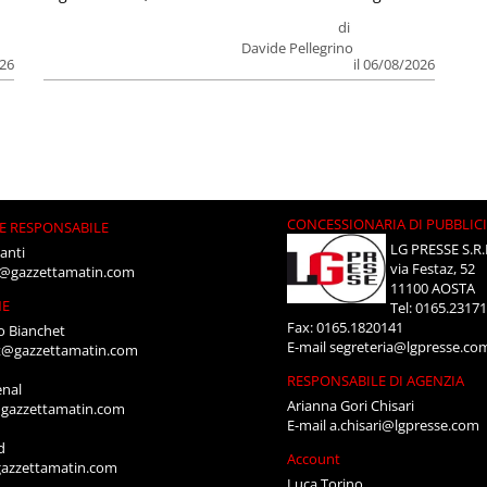
di
Davide Pellegrino
026
il 06/08/2026
CONCESSIONARIA DI PUBBLIC
E RESPONSABILE
LG PRESSE S.R.
anti
via Festaz, 52
i@gazzettamatin.com
11100 AOSTA
NE
Tel: 0165.2317
Fax: 0165.1820141
o Bianchet
E-mail
segreteria@lgpresse.co
t@gazzettamatin.com
RESPONSABILE DI AGENZIA
enal
Arianna Gori Chisari
gazzettamatin.com
E-mail
a.chisari@lgpresse.com
d
Account
azzettamatin.com
Luca Torino