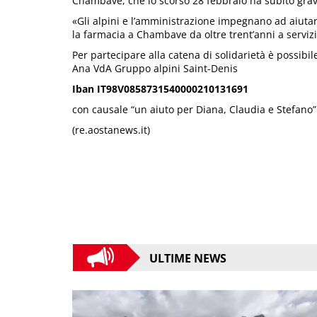
Chambave, che lo scorso 28 febbraio ha subito gravi
«Gli alpini e l’amministrazione impegnano ad aiutar
la farmacia a Chambave da oltre trent’anni a servizi
Per partecipare alla catena di solidarietà è possibil
Ana VdA Gruppo alpini Saint-Denis
Iban IT98V0858731540000210131691
con causale “un aiuto per Diana, Claudia e Stefano”
(re.aostanews.it)
ULTIME NEWS