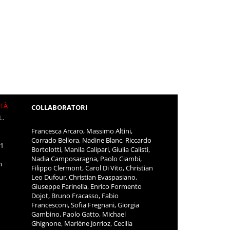
ITÀ
COLLABORATORI
L.
Francesca Arcaro, Massimo Altini,
Corrado Bellora, Nadine Blanc, Riccardo
11
Bortolotti, Manila Calipari, Giulia Calisti,
Nadia Camposaragna, Paolo Ciambi,
m
Filippo Clermont, Carol Di Vito, Christian
Leo Dufour, Christian Evaspasiano,
Giuseppe Farinella, Enrico Formento
Dojot, Bruno Fracasso, Fabio
Francesconi, Sofia Fregnani, Giorgia
Gambino, Paolo Gatto, Michael
Ghignone, Marlène Jorrioz, Cecilia