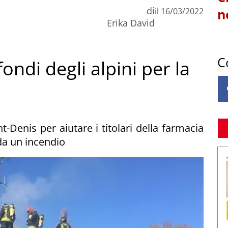
di
il
16/03/2022
n
Erika David
C
fondi degli alpini per la
i
t-Denis per aiutare i titolari della farmacia
da un incendio