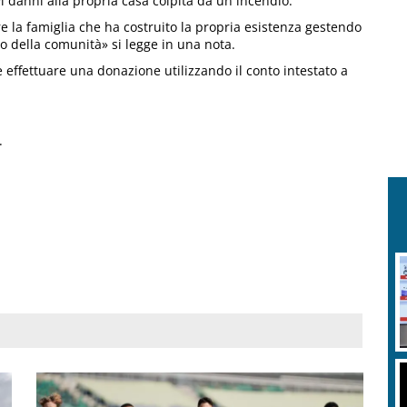
 danni alla propria casa colpita da un incendio.
e la famiglia che ha costruito la propria esistenza gestendo
o della comunità» si legge in una nota.
e effettuare una donazione utilizzando il conto intestato a
.