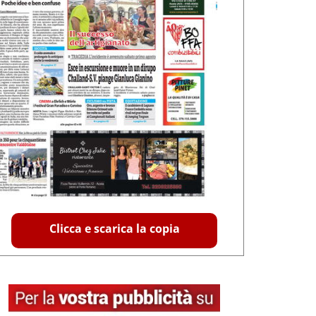
Clicca e scarica la copia