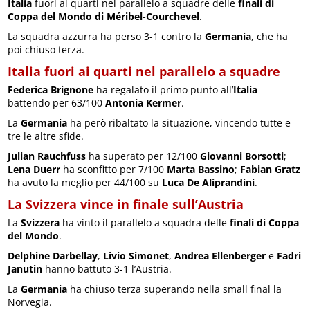
Italia
fuori ai quarti nel parallelo a squadre delle
finali di
Coppa del Mondo di Méribel-Courchevel
.
La squadra azzurra ha perso 3-1 contro la
Germania
, che ha
poi chiuso terza.
Italia fuori ai quarti nel parallelo a squadre
Federica Brignone
ha regalato il primo punto all’
Italia
battendo per 63/100
Antonia Kermer
.
La
Germania
ha però ribaltato la situazione, vincendo tutte e
tre le altre sfide.
Julian Rauchfuss
ha superato per 12/100
Giovanni Borsotti
;
Lena Duerr
ha sconfitto per 7/100
Marta Bassino
;
Fabian Gratz
ha avuto la meglio per 44/100 su
Luca De Aliprandini
.
La Svizzera vince in finale sull’Austria
La
Svizzera
ha vinto il parallelo a squadra delle
finali di Coppa
del Mondo
.
Delphine Darbellay
,
Livio Simonet
,
Andrea Ellenberger
e
Fadri
Janutin
hanno battuto 3-1 l’Austria.
La
Germania
ha chiuso terza superando nella small final la
Norvegia.