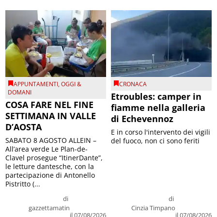
APPUNTAMENTI
,
OGGI &
CRONACA
DOMANI
Etroubles: camper in
COSA FARE NEL FINE
fiamme nella galleria
SETTIMANA IN VALLE
di Echevennoz
D’AOSTA
E in corso l'intervento dei vigili
SABATO 8 AGOSTO ALLEIN –
del fuoco, non ci sono feriti
All’area verde Le Plan-de-
Clavel prosegue “ItinerDante”,
le letture dantesche, con la
partecipazione di Antonello
Pistritto (...
di
di
gazzettamatin
Cinzia Timpano
il 07/08/2026
il 07/08/2026