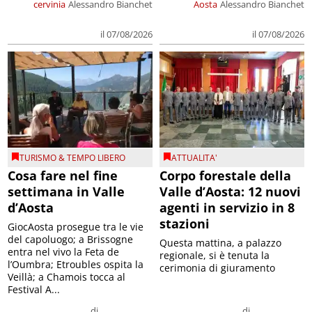
cervinia
Alessandro Bianchet
Aosta
Alessandro Bianchet
il 07/08/2026
il 07/08/2026
TURISMO & TEMPO LIBERO
ATTUALITA'
Cosa fare nel fine
Corpo forestale della
settimana in Valle
Valle d’Aosta: 12 nuovi
d’Aosta
agenti in servizio in 8
stazioni
GiocAosta prosegue tra le vie
del capoluogo; a Brissogne
Questa mattina, a palazzo
entra nel vivo la Feta de
regionale, si è tenuta la
l’Oumbra; Etroubles ospita la
cerimonia di giuramento
Veillà; a Chamois tocca al
Festival A...
di
di