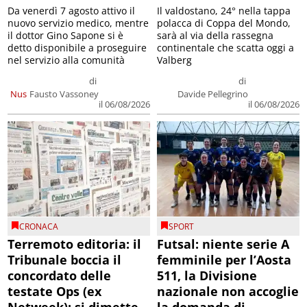
Da venerdì 7 agosto attivo il
Il valdostano, 24° nella tappa
nuovo servizio medico, mentre
polacca di Coppa del Mondo,
il dottor Gino Sapone si è
sarà al via della rassegna
detto disponibile a proseguire
continentale che scatta oggi a
nel servizio alla comunità
Valberg
di
di
Nus
Fausto Vassoney
Davide Pellegrino
il 06/08/2026
il 06/08/2026
CRONACA
SPORT
Terremoto editoria: il
Futsal: niente serie A
Tribunale boccia il
femminile per l’Aosta
concordato delle
511, la Divisione
testate Ops (ex
nazionale non accoglie
Netweek); si dimette
la domanda di