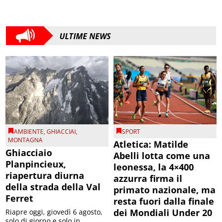
ULTIME NEWS
AMBIENTE
,
GHIACCIAI
,
SPORT
MONTAGNA
Atletica: Matilde
Ghiacciaio
Abelli lotta come una
Planpincieux,
leonessa, la 4×400
riapertura diurna
azzurra firma il
della strada della Val
primato nazionale, ma
Ferret
resta fuori dalla finale
dei Mondiali Under 20
Riapre oggi, giovedì 6 agosto,
solo di giorno e solo in