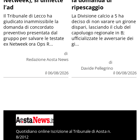
l’ad
ripescaggio
Il Tribunale di Lecco ha
La Divisione calcio a 5 ha
giudicato inammissibile la
deciso di non varare un girone
domanda di concordato
dispari, lasciando il club del
preventivo presentata dal
capoluogo regionale in B;
gruppo per salvare le testate
ufficializzate le avversarie dei
ex Netweek ora Ops R...
gi...
di
Redazione Aosta News
di
Davide Pellegrino
il 06/08/2026
il 06/08/2026
Quotidiano online Iscrizione al Tribunale di Aosta n.
8/2012