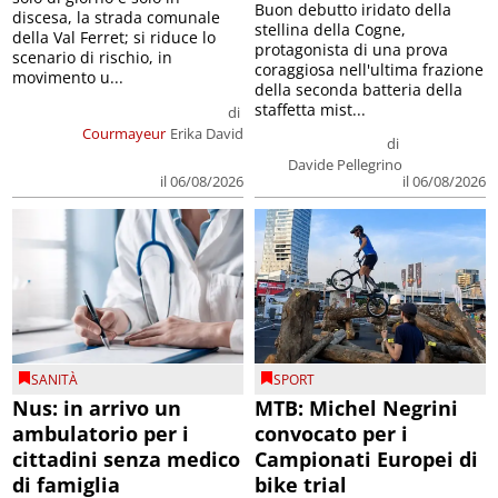
Buon debutto iridato della
discesa, la strada comunale
stellina della Cogne,
della Val Ferret; si riduce lo
protagonista di una prova
scenario di rischio, in
coraggiosa nell'ultima frazione
movimento u...
della seconda batteria della
staffetta mist...
di
Courmayeur
Erika David
di
Davide Pellegrino
il 06/08/2026
il 06/08/2026
SANITÀ
SPORT
Nus: in arrivo un
MTB: Michel Negrini
ambulatorio per i
convocato per i
cittadini senza medico
Campionati Europei di
di famiglia
bike trial