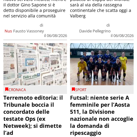
il dottor Gino Sapone si è
sarà al via della rassegna
detto disponibile a proseguire
continentale che scatta oggi a
nel servizio alla comunità
Valberg
di
di
Nus
Fausto Vassoney
Davide Pellegrino
il 06/08/2026
il 06/08/2026
CRONACA
SPORT
Terremoto editoria: il
Futsal: niente serie A
Tribunale boccia il
femminile per l’Aosta
concordato delle
511, la Divisione
testate Ops (ex
nazionale non accoglie
Netweek); si dimette
la domanda di
l’ad
ripescaggio