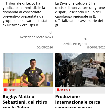
Il Tribunale di Lecco ha
La Divisione calcio a 5 ha
giudicato inammissibile la
deciso di non varare un girone
domanda di concordato
dispari, lasciando il club del
preventivo presentata dal
capoluogo regionale in B;
gruppo per salvare le testate
ufficializzate le avversarie dei
ex Netweek ora Ops R...
gi...
di
Redazione Aosta News
di
Davide Pellegrino
il 06/08/2026
il 06/08/2026
SPORT
CINEMA
Rugby: Matteo
Produzione
Sebastiani, dal ritiro
internazionale cerca
con le Zebre
comparse per un