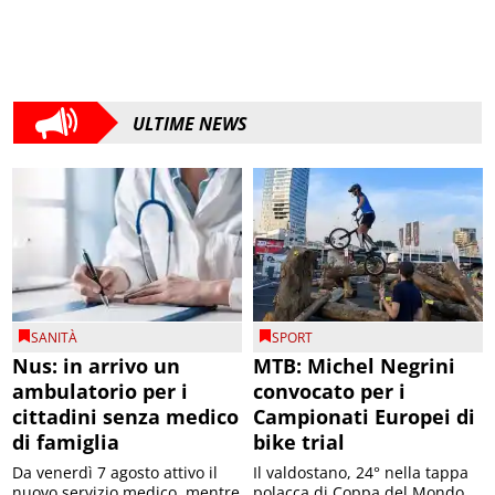
ULTIME NEWS
SANITÀ
SPORT
Nus: in arrivo un
MTB: Michel Negrini
ambulatorio per i
convocato per i
cittadini senza medico
Campionati Europei di
di famiglia
bike trial
Da venerdì 7 agosto attivo il
Il valdostano, 24° nella tappa
nuovo servizio medico, mentre
polacca di Coppa del Mondo,