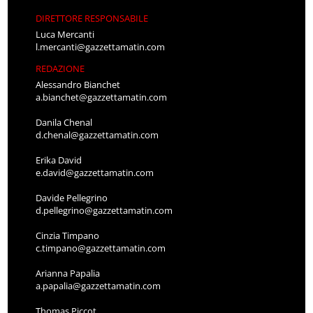
DIRETTORE RESPONSABILE
Luca Mercanti
l.mercanti@gazzettamatin.com
REDAZIONE
Alessandro Bianchet
a.bianchet@gazzettamatin.com
Danila Chenal
d.chenal@gazzettamatin.com
Erika David
e.david@gazzettamatin.com
Davide Pellegrino
d.pellegrino@gazzettamatin.com
Cinzia Timpano
c.timpano@gazzettamatin.com
Arianna Papalia
a.papalia@gazzettamatin.com
Thomas Piccot