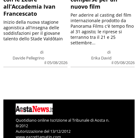
all’Accademia Ivan
nuovo film
Francescato
Per aderire al casting del film
internazionale prodotto da
Inizio della nuova stagione
Panorama Films c'è tempo fino
agonistica all'insegna delle
al 31 agosto; le riprese si
soddisfazioni per il giovane
terranno tra il 21 e 25
talento dello Stade Valdôtain
settembre...
di
di
Davide Pellegrino
Erika David
il 05/08/2026
il 05/08/2026
Quotidiano online Iscrizione al Tribunale di Aosta n.
8/2012
Autorizzazione del 13/12/2012
www.gazzettamatin.com