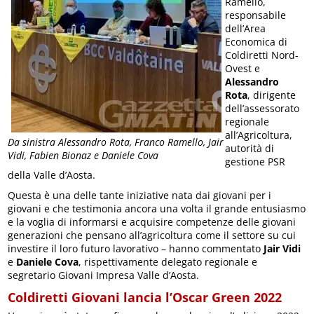
Ramello,
responsabile
dell’Area
Economica di
Coldiretti Nord-
Ovest e
Alessandro
Rota
, dirigente
dell’assessorato
regionale
all’Agricoltura,
Da sinistra Alessandro Rota, Franco Ramello, Jair
autorità di
Vidi, Fabien Bionaz e Daniele Cova
gestione PSR
della Valle d’Aosta.
Questa è una delle tante iniziative nata dai giovani per i
giovani e che testimonia ancora una volta il grande entusiasmo
e la voglia di informarsi e acquisire competenze delle giovani
generazioni che pensano all’agricoltura come il settore su cui
investire il loro futuro lavorativo – hanno commentato
Jair Vidi
e
Daniele Cova
, rispettivamente delegato regionale e
segretario Giovani Impresa Valle d’Aosta.
Coldiretti Giovani lancia l’Oscar Green 2022