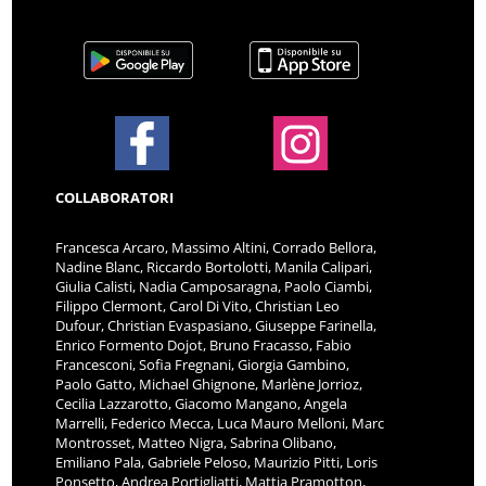
COLLABORATORI
Francesca Arcaro, Massimo Altini, Corrado Bellora,
Nadine Blanc, Riccardo Bortolotti, Manila Calipari,
Giulia Calisti, Nadia Camposaragna, Paolo Ciambi,
Filippo Clermont, Carol Di Vito, Christian Leo
Dufour, Christian Evaspasiano, Giuseppe Farinella,
Enrico Formento Dojot, Bruno Fracasso, Fabio
Francesconi, Sofia Fregnani, Giorgia Gambino,
Paolo Gatto, Michael Ghignone, Marlène Jorrioz,
Cecilia Lazzarotto, Giacomo Mangano, Angela
Marrelli, Federico Mecca, Luca Mauro Melloni, Marc
Montrosset, Matteo Nigra, Sabrina Olibano,
Emiliano Pala, Gabriele Peloso, Maurizio Pitti, Loris
Ponsetto, Andrea Portigliatti, Mattia Pramotton,