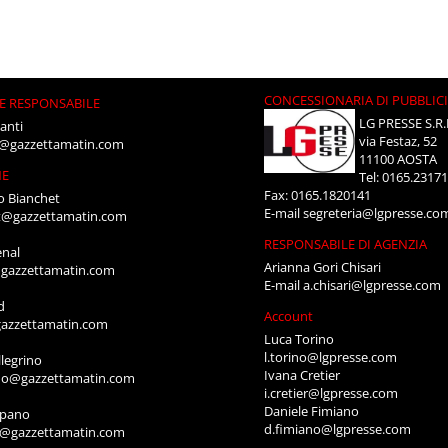
CONCESSIONARIA DI PUBBLIC
E RESPONSABILE
LG PRESSE S.R.
anti
via Festaz, 52
i@gazzettamatin.com
11100 AOSTA
NE
Tel: 0165.2317
Fax: 0165.1820141
o Bianchet
E-mail
segreteria@lgpresse.co
t@gazzettamatin.com
RESPONSABILE DI AGENZIA
enal
Arianna Gori Chisari
gazzettamatin.com
E-mail
a.chisari@lgpresse.com
d
Account
azzettamatin.com
Luca Torino
l.torino@lgpresse.com
legrino
Ivana Cretier
ino@gazzettamatin.com
i.cretier@lgpresse.com
Daniele Fimiano
mpano
d.fimiano@lgpresse.com
o@gazzettamatin.com