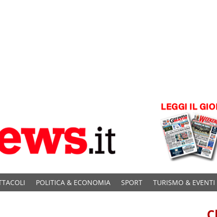
TTACOLI
POLITICA & ECONOMIA
SPORT
TURISMO & EVENTI
C