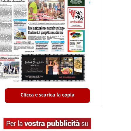
Clicca e scarica la copia