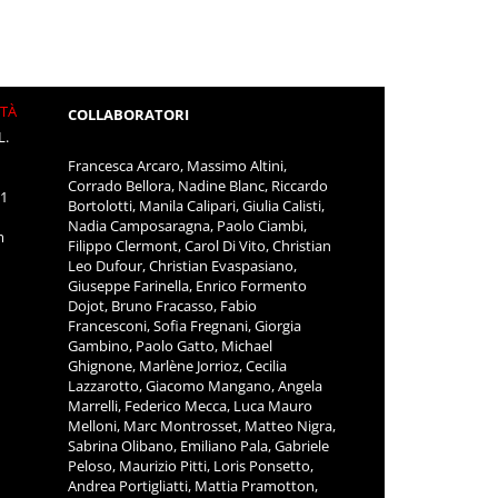
ITÀ
COLLABORATORI
L.
Francesca Arcaro, Massimo Altini,
Corrado Bellora, Nadine Blanc, Riccardo
11
Bortolotti, Manila Calipari, Giulia Calisti,
Nadia Camposaragna, Paolo Ciambi,
m
Filippo Clermont, Carol Di Vito, Christian
Leo Dufour, Christian Evaspasiano,
Giuseppe Farinella, Enrico Formento
Dojot, Bruno Fracasso, Fabio
Francesconi, Sofia Fregnani, Giorgia
Gambino, Paolo Gatto, Michael
Ghignone, Marlène Jorrioz, Cecilia
Lazzarotto, Giacomo Mangano, Angela
Marrelli, Federico Mecca, Luca Mauro
Melloni, Marc Montrosset, Matteo Nigra,
Sabrina Olibano, Emiliano Pala, Gabriele
Peloso, Maurizio Pitti, Loris Ponsetto,
Andrea Portigliatti, Mattia Pramotton,