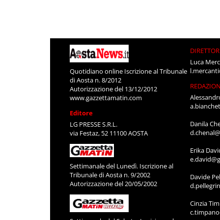
DIRETTOR
Luca Merc
l.mercant
Quotidiano online Iscrizione al Tribunale
di Aosta n. 8/2012
REDAZIO
Autorizzazione del 13/12/2012
Alessandr
www.gazzettamatin.com
a.bianche
Editore
Danila Ch
LG PRESSE S.R.L.
d.chenal@
via Festaz, 52 11100 AOSTA
Erika Davi
e.david@g
Settimanale del Lunedì. Iscrizione al
Tribunale di Aosta n. 9/2002
Davide Pel
Autorizzazione del 20/05/2002
d.pellegr
Cinzia Ti
c.timpan