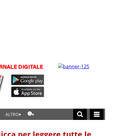
ALTRO
licca per leggere tutte le