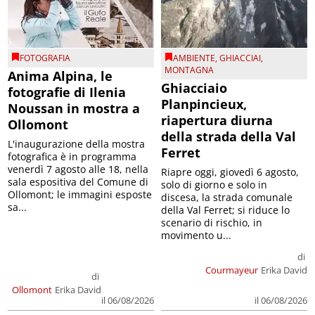
FOTOGRAFIA
AMBIENTE
,
GHIACCIAI
,
MONTAGNA
Anima Alpina, le
Ghiacciaio
fotografie di Ilenia
Planpincieux,
Noussan in mostra a
riapertura diurna
Ollomont
della strada della Val
L'inaugurazione della mostra
Ferret
fotografica è in programma
venerdì 7 agosto alle 18, nella
Riapre oggi, giovedì 6 agosto,
sala espositiva del Comune di
solo di giorno e solo in
Ollomont; le immagini esposte
discesa, la strada comunale
sa...
della Val Ferret; si riduce lo
scenario di rischio, in
movimento u...
di
Courmayeur
Erika David
di
Ollomont
Erika David
il 06/08/2026
il 06/08/2026