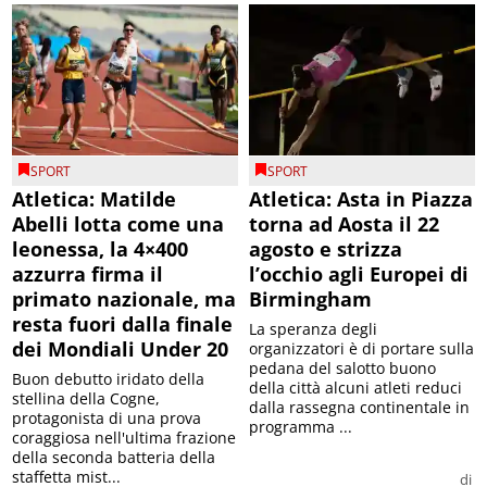
SPORT
SPORT
Atletica: Matilde
Atletica: Asta in Piazza
Abelli lotta come una
torna ad Aosta il 22
leonessa, la 4×400
agosto e strizza
azzurra firma il
l’occhio agli Europei di
primato nazionale, ma
Birmingham
resta fuori dalla finale
La speranza degli
dei Mondiali Under 20
organizzatori è di portare sulla
pedana del salotto buono
Buon debutto iridato della
della città alcuni atleti reduci
stellina della Cogne,
dalla rassegna continentale in
protagonista di una prova
programma ...
coraggiosa nell'ultima frazione
della seconda batteria della
staffetta mist...
di