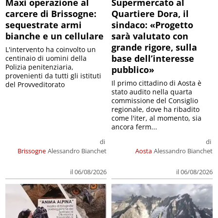
Maxi operazione al
Supermercato al
carcere di Brissogne:
Quartiere Dora, il
sequestrate armi
sindaco: «Progetto
bianche e un cellulare
sarà valutato con
grande rigore, sulla
L'intervento ha coinvolto un
base dell’interesse
centinaio di uomini della
Polizia penitenziaria,
pubblico»
provenienti da tutti gli istituti
Il primo cittadino di Aosta è
del Provveditorato
stato audito nella quarta
commissione del Consiglio
regionale, dove ha ribadito
come l'iter, al momento, sia
ancora ferm...
di
di
Brissogne
Alessandro Bianchet
Aosta
Alessandro Bianchet
il 06/08/2026
il 06/08/2026