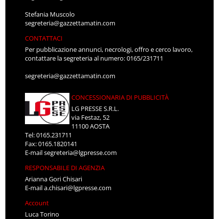
Stefania Muscolo
segreteria@gazzettamatin.com
CONTATTACI
Per pubblicazione annunci, necrologi, offro e cerco lavoro,
contattare la segreteria al numero: 0165/231711
segreteria@gazzettamatin.com
CONCESSIONARIA DI PUBBLICITÀ
LG PRESSE S.R.L.
via Festaz, 52
11100 AOSTA
Tel: 0165.231711
Fax: 0165.1820141
E-mail
segreteria@lgpresse.com
RESPONSABILE DI AGENZIA
Arianna Gori Chisari
E-mail
a.chisari@lgpresse.com
Account
Luca Torino