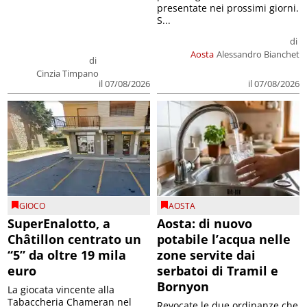
presentate nei prossimi giorni.
S...
di
Aosta
Alessandro Bianchet
di
Cinzia Timpano
il 07/08/2026
il 07/08/2026
GIOCO
AOSTA
SuperEnalotto, a
Aosta: di nuovo
Châtillon centrato un
potabile l’acqua nelle
“5” da oltre 19 mila
zone servite dai
euro
serbatoi di Tramil e
Bornyon
La giocata vincente alla
Tabaccheria Chameran nel
Revocate le due ordinanze che