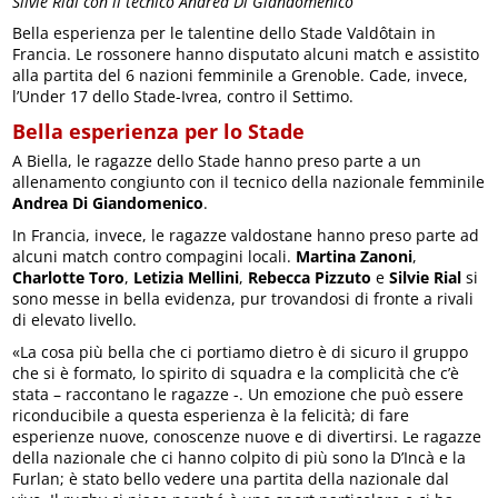
Silvie Rial con il tecnico Andrea Di Giandomenico
Bella esperienza per le talentine dello Stade Valdôtain in
Francia. Le rossonere hanno disputato alcuni match e assistito
alla partita del 6 nazioni femminile a Grenoble. Cade, invece,
l’Under 17 dello Stade-Ivrea, contro il Settimo.
Bella esperienza per lo Stade
A Biella, le ragazze dello Stade hanno preso parte a un
allenamento congiunto con il tecnico della nazionale femminile
Andrea Di Giandomenico
.
In Francia, invece, le ragazze valdostane hanno preso parte ad
alcuni match contro compagini locali.
Martina Zanoni
,
Charlotte Toro
,
Letizia Mellini
,
Rebecca Pizzuto
e
Silvie Rial
si
sono messe in bella evidenza, pur trovandosi di fronte a rivali
di elevato livello.
«La cosa più bella che ci portiamo dietro è di sicuro il gruppo
che si è formato, lo spirito di squadra e la complicità che c’è
stata – raccontano le ragazze -. Un emozione che può essere
riconducibile a questa esperienza è la felicità; di fare
esperienze nuove, conoscenze nuove e di divertirsi. Le ragazze
della nazionale che ci hanno colpito di più sono la D’Incà e la
Furlan; è stato bello vedere una partita della nazionale dal