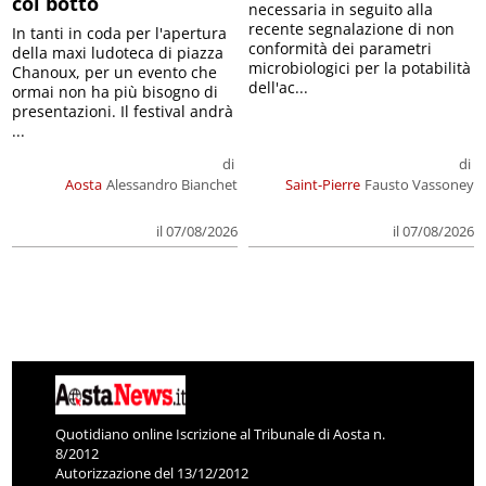
col botto
necessaria in seguito alla
recente segnalazione di non
In tanti in coda per l'apertura
conformità dei parametri
della maxi ludoteca di piazza
microbiologici per la potabilità
Chanoux, per un evento che
dell'ac...
ormai non ha più bisogno di
presentazioni. Il festival andrà
...
di
di
Aosta
Alessandro Bianchet
Saint-Pierre
Fausto Vassoney
il 07/08/2026
il 07/08/2026
Quotidiano online Iscrizione al Tribunale di Aosta n.
8/2012
Autorizzazione del 13/12/2012