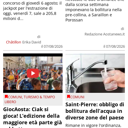
concorso di giovedì 6 agosto; il
dalla scorsa settimana
jackpot per l'estrazione di
imponevano la bollitura nella
oggi, venerdì 7, sale a 205,8
pre-collina, a Saraillon e
milioni d...
Porossan
di
Redazione Aostanews.it
di
Châtillon
Erika David
il 07/08/2026
il 07/08/2026
COMUNI
,
TURISMO & TEMPO
COMUNI
LIBERO
Saint-Pierre: obbligo di
GiocAosta: Ciak si
bollitura dell’acqua in
gioca! L’edizione della
diverse zone del paese
maggiore età parte già
Rimane in vigore l'ordinanza,