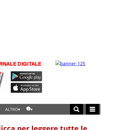
ALTRO
licca per leggere tutte le