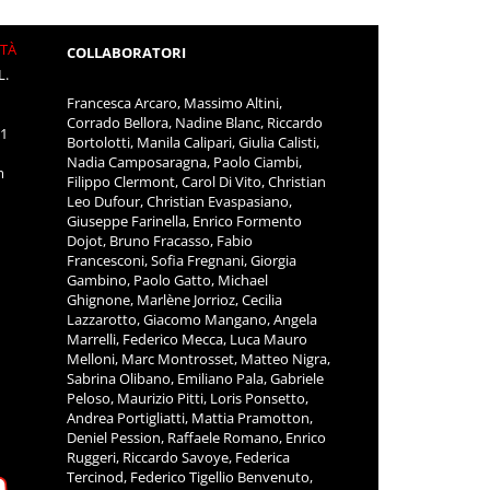
ITÀ
COLLABORATORI
L.
Francesca Arcaro, Massimo Altini,
Corrado Bellora, Nadine Blanc, Riccardo
11
Bortolotti, Manila Calipari, Giulia Calisti,
Nadia Camposaragna, Paolo Ciambi,
m
Filippo Clermont, Carol Di Vito, Christian
Leo Dufour, Christian Evaspasiano,
Giuseppe Farinella, Enrico Formento
Dojot, Bruno Fracasso, Fabio
Francesconi, Sofia Fregnani, Giorgia
Gambino, Paolo Gatto, Michael
Ghignone, Marlène Jorrioz, Cecilia
Lazzarotto, Giacomo Mangano, Angela
Marrelli, Federico Mecca, Luca Mauro
Melloni, Marc Montrosset, Matteo Nigra,
Sabrina Olibano, Emiliano Pala, Gabriele
Peloso, Maurizio Pitti, Loris Ponsetto,
Andrea Portigliatti, Mattia Pramotton,
Deniel Pession, Raffaele Romano, Enrico
Ruggeri, Riccardo Savoye, Federica
Tercinod, Federico Tigellio Benvenuto,