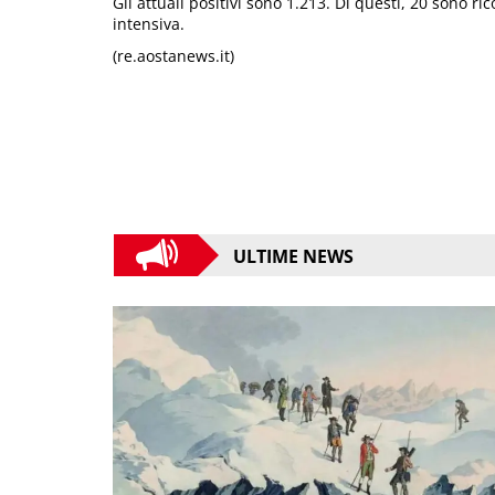
Gli attuali positivi sono 1.213. Di questi, 20 sono ri
intensiva.
(re.aostanews.it)
ULTIME NEWS