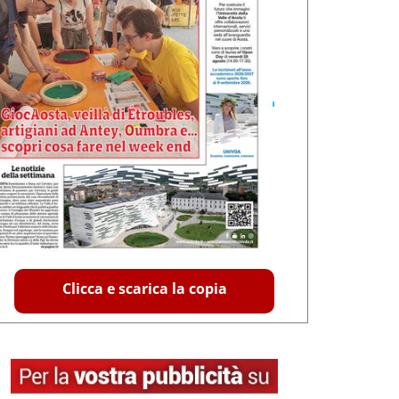
Clicca e scarica la copia