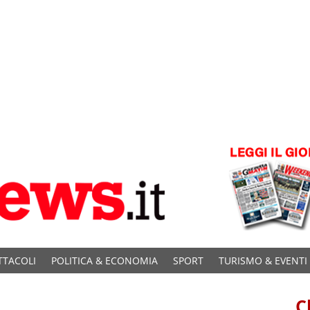
TTACOLI
POLITICA & ECONOMIA
SPORT
TURISMO & EVENTI
C