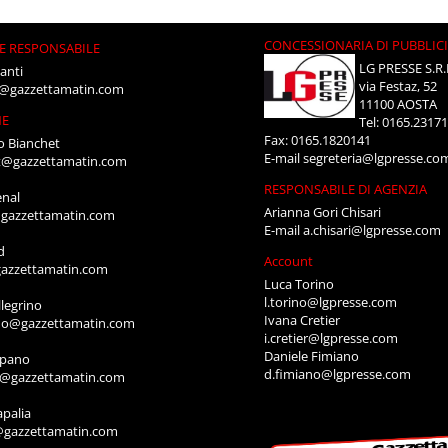
CONCESSIONARIA DI PUBBLIC
E RESPONSABILE
LG PRESSE S.R.
anti
via Festaz, 52
i@gazzettamatin.com
11100 AOSTA
NE
Tel: 0165.2317
Fax: 0165.1820141
o Bianchet
E-mail
segreteria@lgpresse.co
t@gazzettamatin.com
RESPONSABILE DI AGENZIA
enal
Arianna Gori Chisari
gazzettamatin.com
E-mail
a.chisari@lgpresse.com
d
Account
azzettamatin.com
Luca Torino
l.torino@lgpresse.com
legrino
Ivana Cretier
ino@gazzettamatin.com
i.cretier@lgpresse.com
Daniele Fimiano
mpano
d.fimiano@lgpresse.com
o@gazzettamatin.com
apalia
@gazzettamatin.com