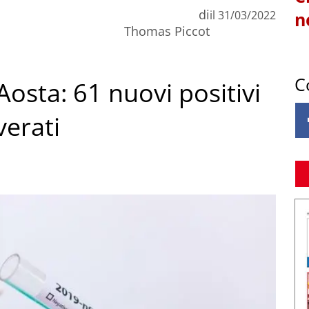
di
il
31/03/2022
n
Thomas Piccot
C
Aosta: 61 nuovi positivi
verati