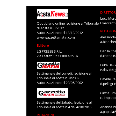
DIRETTOR
Luca Merc
l.mercant
Quotidiano online Iscrizione al Tribunale
di Aosta n. 8/2012
REDAZIO
Autorizzazione del 13/12/2012
Alessandr
www.gazzettamatin.com
a.bianche
Editore
Danila Ch
LG PRESSE S.R.L.
d.chenal@
via Festaz, 52 11100 AOSTA
Erika Davi
e.david@g
Settimanale del Lunedì. Iscrizione al
Tribunale di Aosta n. 9/2002
Davide Pel
Autorizzazione del 20/05/2002
d.pellegr
Cinzia Ti
c.timpan
Settimanale del Sabato. Iscrizione al
Tribunale di Aosta n.4 del 4/10/2016
Arianna P
a.papalia
REDAZIONE