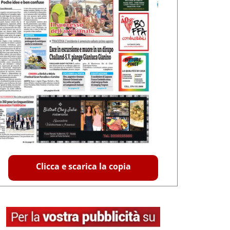
Clicca e scarica la copia