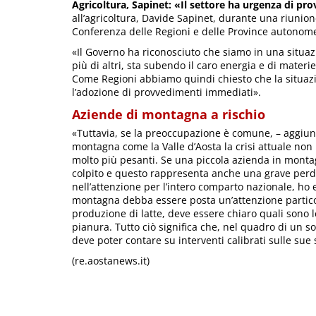
Agricoltura, Sapinet: «Il settore ha urgenza di p
all’agricoltura, Davide Sapinet, durante una riunio
Conferenza delle Regioni e delle Province autonom
«Il Governo ha riconosciuto che siamo in una situazi
più di altri, sta subendo il caro energia e di mater
Come Regioni abbiamo quindi chiesto che la situazi
l’adozione di provvedimenti immediati».
Aziende di montagna a rischio
«Tuttavia, se la preoccupazione è comune, – aggiung
montagna come la Valle d’Aosta la crisi attuale no
molto più pesanti. Se una piccola azienda in monta
colpito e questo rappresenta anche una grave perdita
nell’attenzione per l’intero comparto nazionale, ho
montagna debba essere posta un’attenzione particol
produzione di latte, deve essere chiaro quali sono 
pianura. Tutto ciò significa che, nel quadro di un 
deve poter contare su interventi calibrati sulle sue s
(re.aostanews.it)