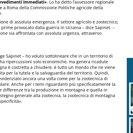
rovvedimenti immediati»
. Lo ha detto l’assessore regionale
ne a Roma della Commissione Politiche agricole della
e.
one di assoluta emergenza. Il settore agricolo e zootecnico,
ie prime provocato dalla guerra in Ucraina – dice Sapinet. –
one sia affrontata con assoluta urgenza, attraverso
e Sapinet – ho voluto sottolineare che in un territorio di
n ha ripercussioni solo economiche, ma genera ricadute
gna è costretta a chiudere, è tutto un mondo che ne viene
 per la tutela e la salvaguardia del territorio. Quindi,
 evidenziato ancora una volta come per la zootecnica di
are. Anche per i temi riguardanti più specificatamente la
le differenze tra la produzione in montagna e quella in
sostegno generale alla zootecnia, la zootecnica di montagna
pecificità».