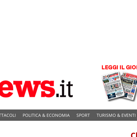
TTACOLI
POLITICA & ECONOMIA
SPORT
TURISMO & EVENTI
C