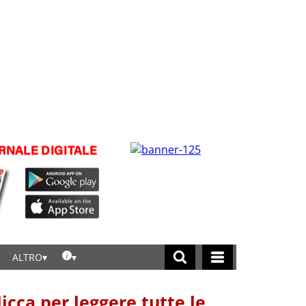
ALTRO
licca per leggere tutte le