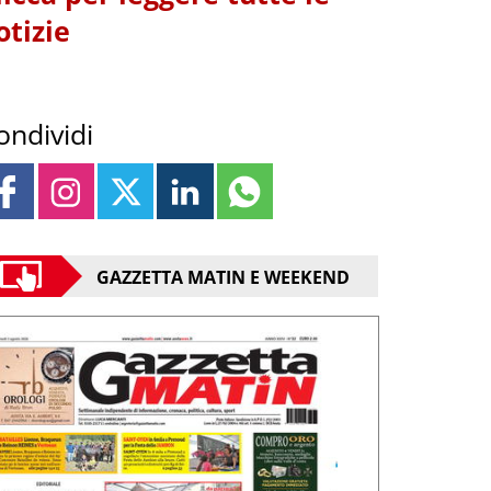
otizie
ondividi
GAZZETTA MATIN E WEEKEND