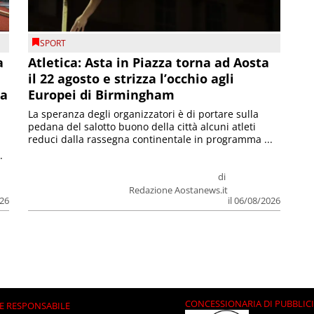
SPORT
a
Atletica: Asta in Piazza torna ad Aosta
il 22 agosto e strizza l’occhio agli
la
Europei di Birmingham
La speranza degli organizzatori è di portare sulla
pedana del salotto buono della città alcuni atleti
reduci dalla rassegna continentale in programma ...
.
di
Redazione Aostanews.it
026
il 06/08/2026
CONCESSIONARIA DI PUBBLIC
E RESPONSABILE