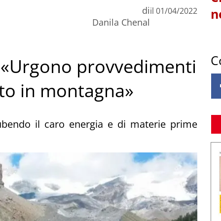
di
il
01/04/2022
n
Danila Chenal
C
t: «Urgono provvedimenti
tto in montagna»
 subendo il caro energia e di materie prime