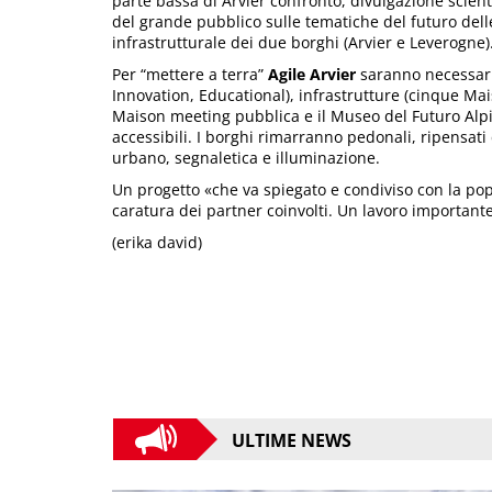
parte bassa di Arvier confronto, divulgazione scient
del grande pubblico sulle tematiche del futuro delle A
infrastrutturale dei due borghi (Arvier e Leverogne)
Per “mettere a terra”
Agile Arvier
saranno necessari 
Innovation, Educational), infrastrutture (cinque Ma
Maison meeting pubblica e il Museo del Futuro Alpi
accessibili. I borghi rimarranno pedonali, ripensat
urbano, segnaletica e illuminazione.
Un progetto «che va spiegato e condiviso con la po
caratura dei partner coinvolti. Un lavoro important
(erika david)
ULTIME NEWS