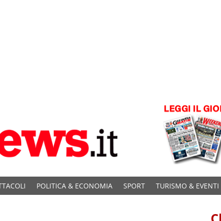
TTACOLI
POLITICA & ECONOMIA
SPORT
TURISMO & EVENTI
C