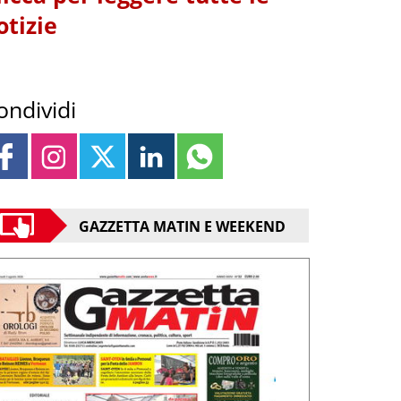
otizie
ondividi
GAZZETTA MATIN E WEEKEND