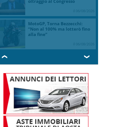
oltraggio al Congresso
il 06/08/2026
MotoGP, Torna Bezzecchi:
“Non al 100% ma lotterò fino
alla fine”
il 06/08/2026
❮
❯