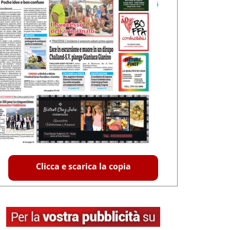
Clicca e scarica la copia