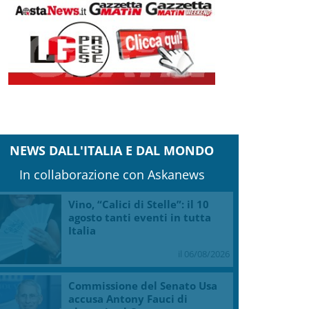
NEWS DALL'ITALIA E DAL MONDO
In collaborazione con Askanews
Vino, “Calici di Stelle”: il 10
agosto tanti eventi in tutta
Italia
il 06/08/2026
Commissione del Senato Usa
accusa Antony Fauci di