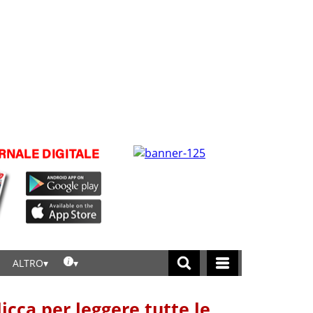
ALTRO
licca per leggere tutte le