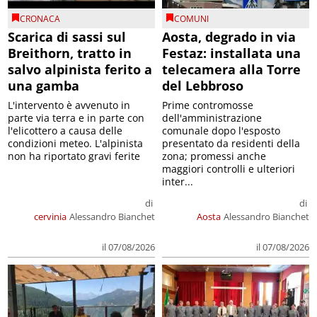
CRONACA
COMUNI
Scarica di sassi sul
Aosta, degrado in via
Breithorn, tratto in
Festaz: installata una
salvo alpinista ferito a
telecamera alla Torre
una gamba
del Lebbroso
L'intervento è avvenuto in
Prime contromosse
parte via terra e in parte con
dell'amministrazione
l'elicottero a causa delle
comunale dopo l'esposto
condizioni meteo. L'alpinista
presentato da residenti della
non ha riportato gravi ferite
zona; promessi anche
maggiori controlli e ulteriori
inter...
di
di
cervinia
Alessandro Bianchet
Aosta
Alessandro Bianchet
il 07/08/2026
il 07/08/2026