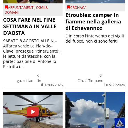
APPUNTAMENTI
,
OGGI &
CRONACA
DOMANI
Etroubles: camper in
COSA FARE NEL FINE
fiamme nella galleria
SETTIMANA IN VALLE
di Echevennoz
D’AOSTA
E in corso l'intervento dei vigili
SABATO 8 AGOSTO ALLEIN –
del fuoco, non ci sono feriti
All’area verde Le Plan-de-
Clavel prosegue “ItinerDante”,
le letture dantesche, con la
partecipazione di Antonello
Pistritto (...
di
di
gazzettamatin
Cinzia Timpano
il 07/08/2026
il 07/08/2026