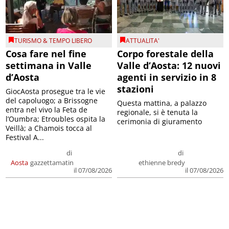
TURISMO & TEMPO LIBERO
ATTUALITA'
Cosa fare nel fine
Corpo forestale della
settimana in Valle
Valle d’Aosta: 12 nuovi
d’Aosta
agenti in servizio in 8
stazioni
GiocAosta prosegue tra le vie
del capoluogo; a Brissogne
Questa mattina, a palazzo
entra nel vivo la Feta de
regionale, si è tenuta la
l’Oumbra; Etroubles ospita la
cerimonia di giuramento
Veillà; a Chamois tocca al
Festival A...
di
di
Aosta
gazzettamatin
ethienne bredy
il 07/08/2026
il 07/08/2026