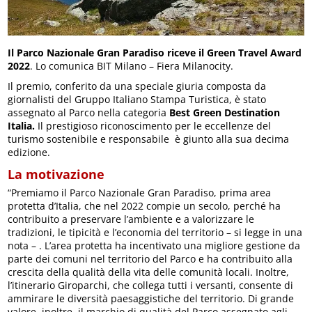
Il Parco Nazionale Gran Paradiso riceve il Green Travel Award
2022
. Lo comunica BIT Milano – Fiera Milanocity.
Il premio, conferito da una speciale giuria composta da
giornalisti del Gruppo Italiano Stampa Turistica, è stato
assegnato al Parco nella categoria
Best Green Destination
Italia.
Il prestigioso riconoscimento per le eccellenze del
turismo sostenibile e responsabile è giunto alla sua decima
edizione.
La motivazione
“Premiamo il Parco Nazionale Gran Paradiso, prima area
protetta d’Italia, che nel 2022 compie un secolo, perché ha
contribuito a preservare l’ambiente e a valorizzare le
tradizioni, le tipicità e l’economia del territorio – si legge in una
nota – . L’area protetta ha incentivato una migliore gestione da
parte dei comuni nel territorio del Parco e ha contribuito alla
crescita della qualità della vita delle comunità locali. Inoltre,
l’itinerario Giroparchi, che collega tutti i versanti, consente di
ammirare le diversità paesaggistiche del territorio. Di grande
valore, inoltre, il marchio di qualità del Parco assegnato agli