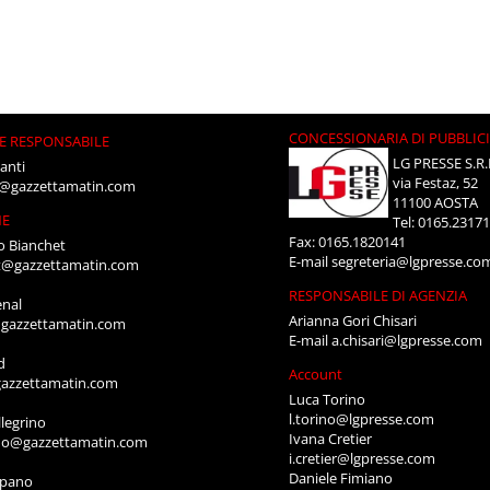
CONCESSIONARIA DI PUBBLIC
E RESPONSABILE
LG PRESSE S.R.
anti
via Festaz, 52
i@gazzettamatin.com
11100 AOSTA
NE
Tel: 0165.2317
Fax: 0165.1820141
o Bianchet
E-mail
segreteria@lgpresse.co
t@gazzettamatin.com
RESPONSABILE DI AGENZIA
enal
Arianna Gori Chisari
gazzettamatin.com
E-mail
a.chisari@lgpresse.com
d
Account
azzettamatin.com
Luca Torino
l.torino@lgpresse.com
legrino
Ivana Cretier
ino@gazzettamatin.com
i.cretier@lgpresse.com
Daniele Fimiano
mpano