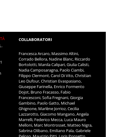
ITÀ
COLLABORATORI
L.
Francesca Arcaro, Massimo Altini,
Corrado Bellora, Nadine Blanc, Riccardo
11
Bortolotti, Manila Calipari, Giulia Calisti,
Nadia Camposaragna, Paolo Ciambi,
m
Filippo Clermont, Carol Di Vito, Christian
Leo Dufour, Christian Evaspasiano,
Giuseppe Farinella, Enrico Formento
Dojot, Bruno Fracasso, Fabio
Francesconi, Sofia Fregnani, Giorgia
Gambino, Paolo Gatto, Michael
Ghignone, Marlène Jorrioz, Cecilia
Lazzarotto, Giacomo Mangano, Angela
Marrelli, Federico Mecca, Luca Mauro
Melloni, Marc Montrosset, Matteo Nigra,
Sabrina Olibano, Emiliano Pala, Gabriele
Peloso, Maurizio Pitti, Loris Ponsetto,