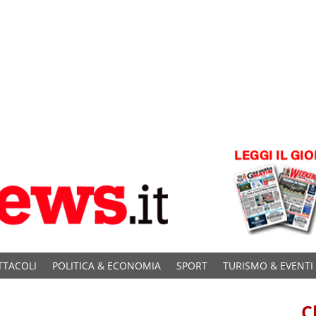
TTACOLI
POLITICA & ECONOMIA
SPORT
TURISMO & EVENTI
C