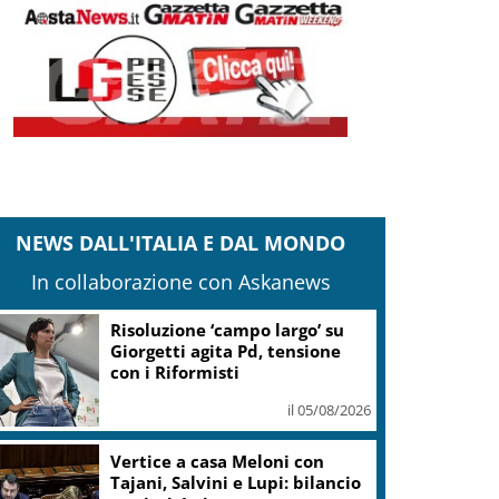
NEWS DALL'ITALIA E DAL MONDO
In collaborazione con Askanews
Banco Bpm, Castagna: Agricole
Italia? Valuteremo, ritengo
fusione molto solida
il 05/08/2026
Conti pubblici, Governo
incassa sì su clausola Ue. Lega