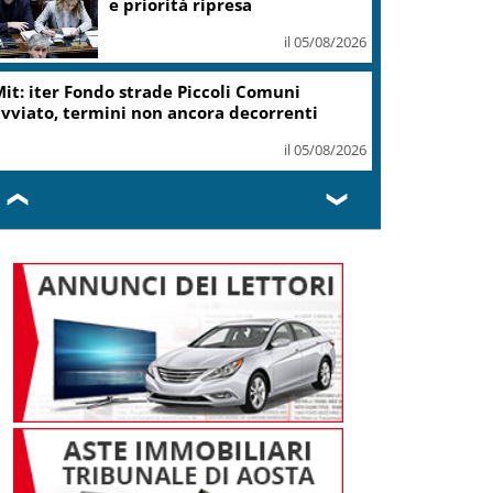
ottiene modifica a risoluzione
il 05/08/2026
Delmastro, Camera dice no a
uso chat con Caroccia: in aula
bagarre e proteste opposizioni
il 05/08/2026
❮
❯