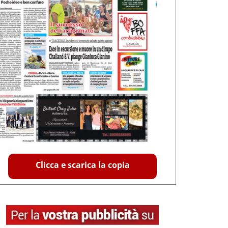
Clicca e scarica la copia