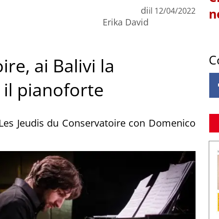
di
il
12/04/2022
n
Erika David
C
e, ai Balivi la
il pianoforte
Les Jeudis du Conservatoire con Domenico