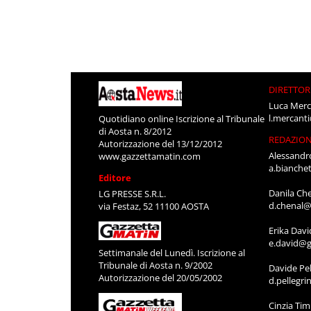
DIRETTOR
Luca Merc
l.mercant
Quotidiano online Iscrizione al Tribunale
di Aosta n. 8/2012
REDAZIO
Autorizzazione del 13/12/2012
Alessandr
www.gazzettamatin.com
a.bianche
Editore
Danila Ch
LG PRESSE S.R.L.
d.chenal@
via Festaz, 52 11100 AOSTA
Erika Davi
e.david@g
Settimanale del Lunedì. Iscrizione al
Tribunale di Aosta n. 9/2002
Davide Pel
Autorizzazione del 20/05/2002
d.pellegr
Cinzia Ti