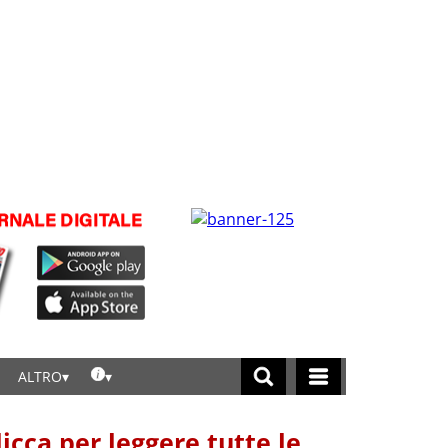
ALTRO
licca per leggere tutte le