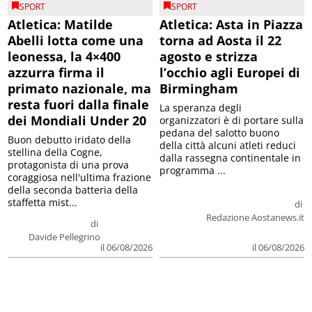
SPORT
SPORT
Atletica: Matilde
Atletica: Asta in Piazza
Abelli lotta come una
torna ad Aosta il 22
leonessa, la 4×400
agosto e strizza
azzurra firma il
l’occhio agli Europei di
primato nazionale, ma
Birmingham
resta fuori dalla finale
La speranza degli
dei Mondiali Under 20
organizzatori è di portare sulla
pedana del salotto buono
Buon debutto iridato della
della città alcuni atleti reduci
stellina della Cogne,
dalla rassegna continentale in
protagonista di una prova
programma ...
coraggiosa nell'ultima frazione
della seconda batteria della
staffetta mist...
di
Redazione Aostanews.it
di
Davide Pellegrino
il 06/08/2026
il 06/08/2026