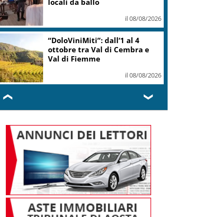
il 08/08/2026
La Spagna ripristina i controlli,
la Farnesina rafforza
l’assistenza
il 08/08/2026
❮
❯