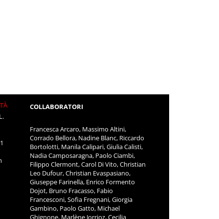
ITÀ
COLLABORATORI
L.
Francesca Arcaro, Massimo Altini,
Corrado Bellora, Nadine Blanc, Riccardo
11
Bortolotti, Manila Calipari, Giulia Calisti,
Nadia Camposaragna, Paolo Ciambi,
m
Filippo Clermont, Carol Di Vito, Christian
Leo Dufour, Christian Evaspasiano,
Giuseppe Farinella, Enrico Formento
Dojot, Bruno Fracasso, Fabio
Francesconi, Sofia Fregnani, Giorgia
Gambino, Paolo Gatto, Michael
Ghignone, Marlène Jorrioz, Cecilia