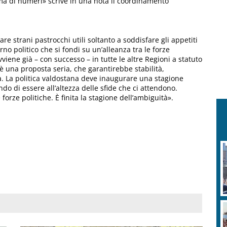
a di numeri» scrive in una nota il coordinamento
re strani pastrocchi utili soltanto a soddisfare gli appetiti
erno politico che si fondi su un’alleanza tra le forze
viene già – con successo – in tutte le altre Regioni a statuto
 è una proposta seria, che garantirebbe stabilità,
ta. La politica valdostana deve inaugurare una stagione
o di essere all’altezza delle sfide che ci attendono.
orze politiche. È finita la stagione dell’ambiguità».