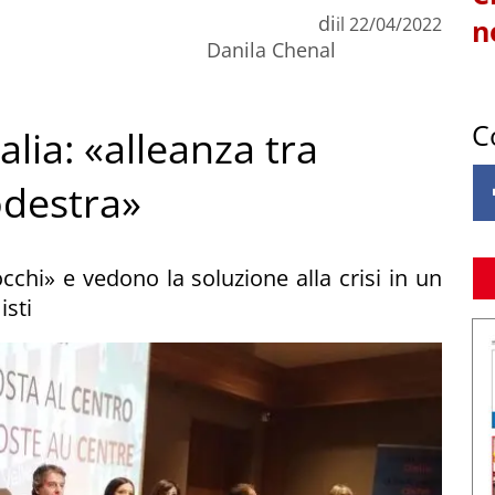
di
il
22/04/2022
n
Danila Chenal
C
talia: «alleanza tra
odestra»
cchi» e vedono la soluzione alla crisi in un
isti