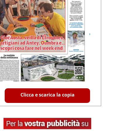
Clicca e scarica la copia