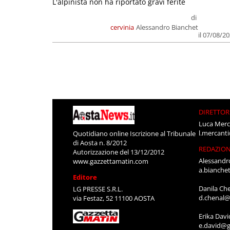
L'alpinista non ha riportato gravi ferite
di
cervinia
Alessandro Bianchet
il 07/08/2
DIRETTOR
Luca Merc
l.mercant
Quotidiano online Iscrizione al Tribunale
di Aosta n. 8/2012
REDAZIO
Autorizzazione del 13/12/2012
Alessandr
www.gazzettamatin.com
a.bianche
Editore
Danila Ch
LG PRESSE S.R.L.
d.chenal@
via Festaz, 52 11100 AOSTA
Erika Davi
e.david@g