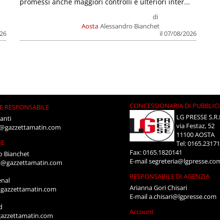
promessi anche maggiori controlli e ulteriori inter...
di
Aosta
Alessandro Bianchet
026
il 07/08/2026
CONCESSIONARIA DI PUBBLIC
E RESPONSABILE
LG PRESSE S.R.
anti
via Festaz, 52
i@gazzettamatin.com
11100 AOSTA
NE
Tel: 0165.2317
Fax: 0165.1820141
o Bianchet
E-mail
segreteria@lgpresse.co
t@gazzettamatin.com
RESPONSABILE DI AGENZIA
enal
Arianna Gori Chisari
gazzettamatin.com
E-mail
a.chisari@lgpresse.com
d
Account
azzettamatin.com