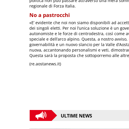
politica non può passare attraverso una mera somm
regionale di Forza Italia.
No a pastrocchi
«E’ evidente che noi non siamo disponibili ad accetta
dei singoli eletti. Per noi l’unica soluzione è un gov
autonomiste e le forze di centrodestra, così come av
speciale e dell’arco alpino. Questa, a nostro avviso,
governabilità e un nuovo slancio per la Valle d’Aos
nuova, accantonando personalismi e veti, dimostrand
Questa sarà la proposta che sottoporremo alle altre f
(re.aostanews.it)
ULTIME NEWS