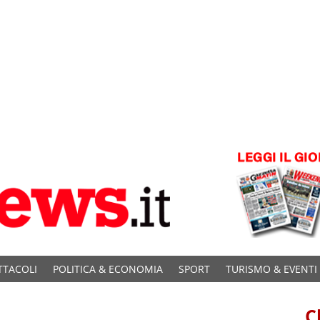
TTACOLI
POLITICA & ECONOMIA
SPORT
TURISMO & EVENTI
C