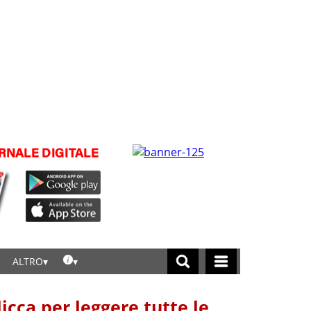
ALTRO
licca per leggere tutte le