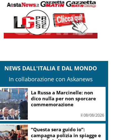
NEWS DALL'ITALIA E DAL MONDO
In collaborazione con Askanews
Mondiali di Wakeboard 2026:
tre ori azzurri al Lago del Salto
il 08/08/2026
Ex avvocato personale Trump,
Blanche è nuovo Procuratore
Generale Usa