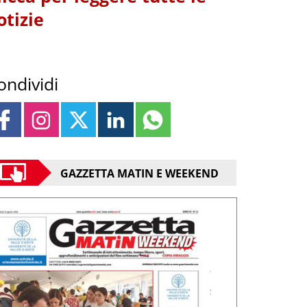
otizie
ondividi
GAZZETTA MATIN E WEEKEND