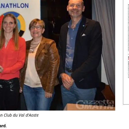
on Club du Val d'Aoste
ard
.