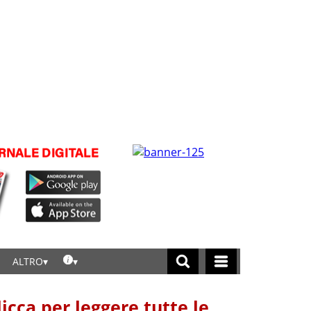
ALTRO
licca per leggere tutte le