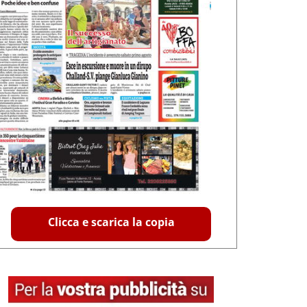
Clicca e scarica la copia