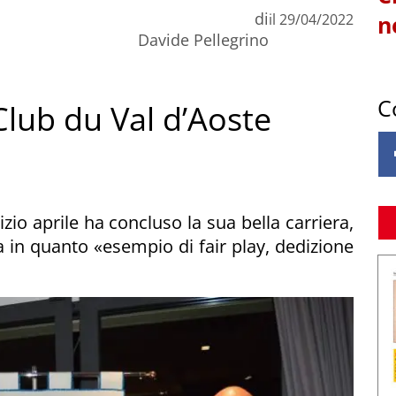
di
il
29/04/2022
n
Davide Pellegrino
C
Club du Val d’Aoste
zio aprile ha concluso la sua bella carriera,
a in quanto «esempio di fair play, dedizione