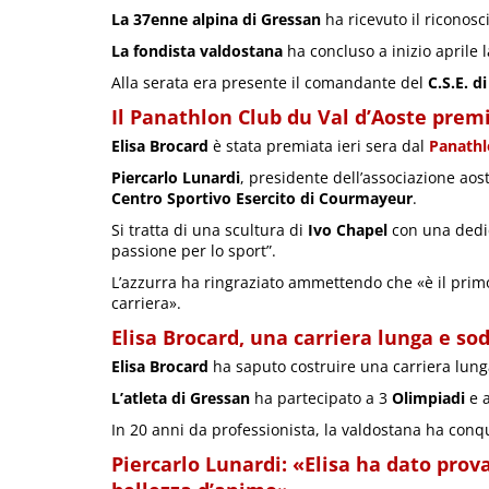
La 37enne alpina di Gressan
ha ricevuto il riconosc
La fondista valdostana
ha concluso a inizio aprile l
Alla serata era presente il comandante del
C.S.E. 
Il Panathlon Club du Val d’Aoste premi
Elisa Brocard
è stata premiata ieri sera dal
Panathl
Piercarlo Lunardi
, presidente dell’associazione aos
Centro Sportivo Esercito di Courmayeur
.
Si tratta di una scultura di
Ivo Chapel
con una dedic
passione per lo sport”.
L’azzurra ha ringraziato ammettendo che «è il pri
carriera».
Elisa Brocard, una carriera lunga e so
Elisa Brocard
ha saputo costruire una carriera lung
L’atleta di Gressan
ha partecipato a 3
Olimpiadi
e 
In 20 anni da professionista, la valdostana ha conqui
Piercarlo Lunardi: «Elisa ha dato prov