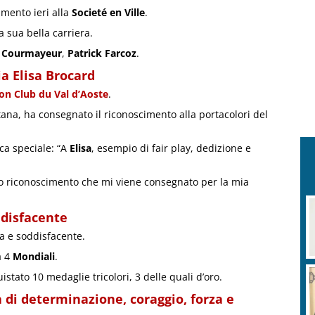
imento ieri alla
Societé en Ville
.
a sua bella carriera.
di Courmayeur
,
Patrick Farcoz
.
a Elisa Brocard
on Club du Val d’Aoste
.
tana, ha consegnato il riconoscimento alla portacolori del
a speciale: “A
Elisa
, esempio di fair play, dedizione e
mo riconoscimento che mi viene consegnato per la mia
ddisfacente
a e soddisfacente.
a 4
Mondiali
.
stato 10 medaglie tricolori, 3 delle quali d’oro.
a di determinazione, coraggio, forza e