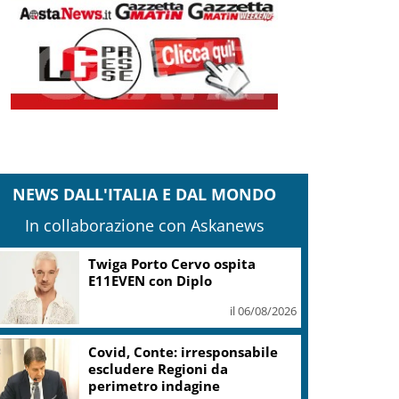
NEWS DALL'ITALIA E DAL MONDO
In collaborazione con Askanews
Covid, Conte deposita
“documento anonimo” su
mascherine non filtranti
il 06/08/2026
Vino, “Calici di Stelle”: il 10
agosto tanti eventi in tutta