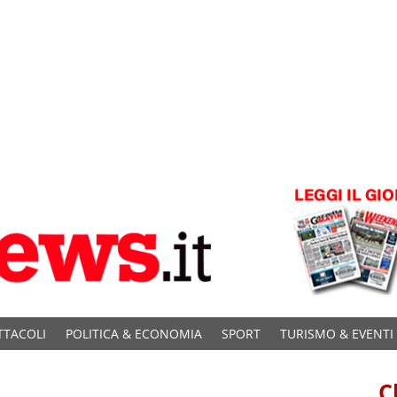
TTACOLI
POLITICA & ECONOMIA
SPORT
TURISMO & EVENTI
C