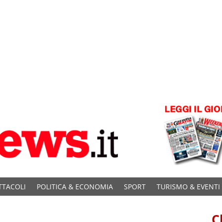
TTACOLI
POLITICA & ECONOMIA
SPORT
TURISMO & EVENTI
C