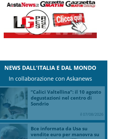
NEWS DALL'ITALIA E DAL MONDO
In collaborazione con Askanews
“Calici Valtellina”: il 10 agosto
degustazioni nel centro di
Sondrio
il 07/08/2026
Bce informata da Usa su
vendite euro per manovra su