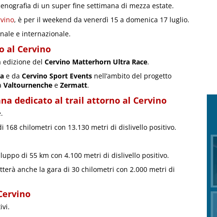
cenografia di un super fine settimana di mezza estate.
rvino
, è per il weekend da venerdì 15 a domenica 17 luglio.
nale e internazionale.
no al Cervino
a edizione del
Cervino Matterhorn Ultra Race
.
ta
e da
Cervino Sport Events
nell’ambito del progetto
ra
Valtournenche
e
Zermatt
.
ana dedicato al trail attorno al Cervino
.
 168 chilometri con 13.130 metri di dislivello positivo.
iluppo di 55 km con 4.100 metri di dislivello positivo.
erà anche la gara di 30 chilometri con 2.000 metri di
Cervino
vi.