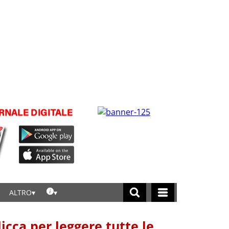
ALTRO
licca per leggere tutte le