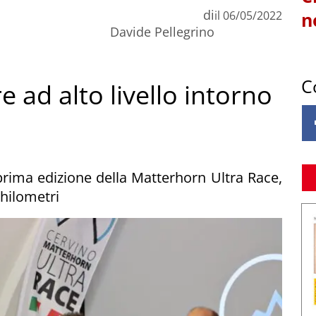
di
il
06/05/2022
n
Davide Pellegrino
C
re ad alto livello intorno
 prima edizione della Matterhorn Ultra Race,
chilometri