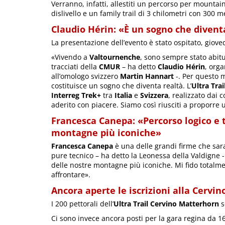
Verranno, infatti, allestiti un percorso per mountain
dislivello e un family trail di 3 chilometri con 300 met
Claudio Hérin: «È un sogno che divent
La presentazione dell’evento è stato ospitato, giove
«Vivendo a
Valtournenche
, sono sempre stato abitu
tracciati della
CMUR
– ha detto
Claudio Hérin
, org
all’omologo svizzero
Martin Hannart
-. Per questo m
costituisce un sogno che diventa realtà. L’
Ultra Tra
Interreg Trek+
tra
Italia
e
Svizzera
, realizzato dai
aderito con piacere. Siamo così riusciti a proporre 
Francesca Canepa: «Percorso logico e 
montagne più iconiche»
Francesca Canepa
è una delle grandi firme che sar
pure tecnico – ha detto la Leonessa della Valdigne -
delle nostre montagne più iconiche. Mi fido totalme
affrontare».
Ancora aperte le iscrizioni alla Cervi
I 200 pettorali dell’
Ultra Trail Cervino Matterhorn
s
Ci sono invece ancora posti per la gara regina da 16