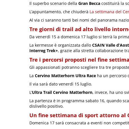
Il superbo scenario della
Gran Becca
costituirà la s
L’appuntamento, che chiuderà
La settimana del Ce
Al via ci saranno tanti bei nomi del panorama nazio
Tre giorni di trail ad alto livello intor
Da venerdì 15 a domenica 17 luglio si terrà la prim
La kermesse è organizzata dallo
CSAIN Valle d’Aos
Interreg Trek+
, grazie alla stretta collaborazione t
Tre i percorsi proposti nel fine settim
Gli appassionati potranno scegliere tra tre proposte
La
Cervino Matterhorn Ultra Race
ha un percorso di
Il via sarà dato venerdì 15 luglio.
L’
Ultra Trail Cervino Matterhorn
, invece, ha uno sv
La partenza è in programma sabato 16, quando scatt
dislivello positivo.
Un fine settimana di sport attorno al 
Domenica 17 sarà consacrata a eventi non competiti