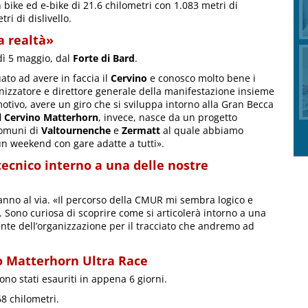
 bike ed e-bike di 21.6 chilometri con 1.083 metri di
ri di dislivello.
a realtà»
dì 5 maggio, dal
Forte di Bard
.
ato ad avere in faccia il
Cervino
e conosco molto bene i
anizzatore e direttore generale della manifestazione insieme
otivo, avere un giro che si sviluppa intorno alla Gran Becca
il Cervino Matterhorn
, invece, nasce da un progetto
 comuni di
Valtournenche
e
Zermatt
al quale abbiamo
un weekend con gare adatte a tutti».
tecnico interno a una delle nostre
anno al via. «Il percorso della CMUR mi sembra logico e
. Sono curiosa di scoprire come si articolerà intorno a una
nte dell’organizzazione per il tracciato che andremo ad
no Matterhorn Ultra Race
ono stati esauriti in appena 6 giorni.
8 chilometri.