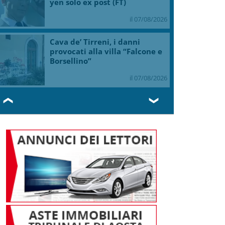
yen solo ex post (FT)
il 07/08/2026
Cava de’ Tirreni, i danni
provocati alla villa “Falcone e
Borsellino”
il 07/08/2026
❮
❯