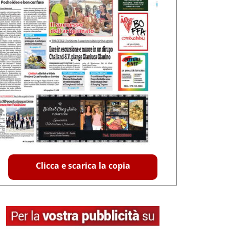
Clicca e scarica la copia