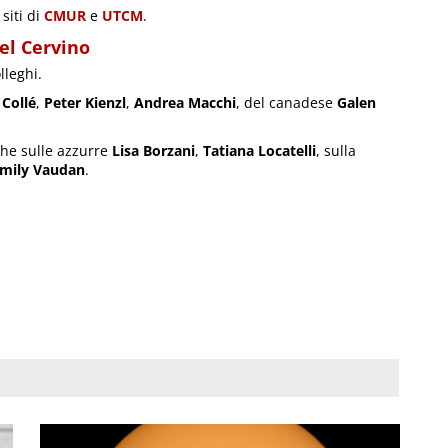
siti di
CMUR
e
UTCM
.
el Cervino
lleghi.
 Collé
,
Peter Kienzl
,
Andrea Macchi
, del canadese
Galen
nche sulle azzurre
Lisa Borzani
,
Tatiana Locatelli
, sulla
mily Vaudan
.