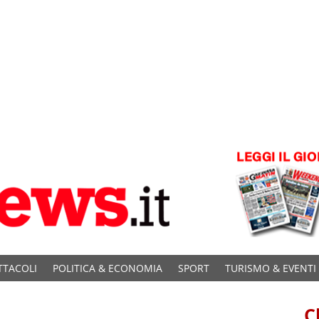
TTACOLI
POLITICA & ECONOMIA
SPORT
TURISMO & EVENTI
C