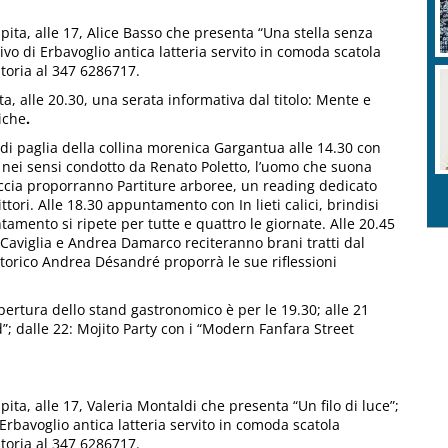
pita, alle 17, Alice Basso che presenta “Una stella senza
ivo di Erbavoglio antica latteria servito in comoda scatola
toria al 347 6286717.
, alle 20.30, una serata informativa dal titolo: Mente e
iche
.
i paglia della collina morenica Gargantua alle 14.30 con
o nei sensi condotto da Renato Poletto, l’uomo che suona
occia proporranno Partiture arboree, un reading dedicato
rittori. Alle 18.30 appuntamento con In lieti calici, brindisi
untamento si ripete per tutte e quattro le giornate. Alle 20.45
Caviglia e Andrea Damarco reciteranno brani tratti dal
storico Andrea Désandré proporrà le sue riflessioni
ertura dello stand gastronomico è per le 19.30; alle 21
; dalle 22: Mojito Party con i “Modern Fanfara Street
ita, alle 17, Valeria Montaldi che presenta “Un filo di luce”;
Erbavoglio antica latteria servito in comoda scatola
toria al 347 6286717.