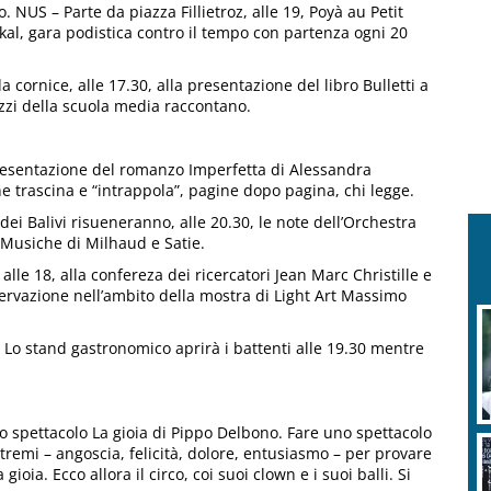
 NUS – Parte da piazza Fillietroz, alle 19, Poyà au Petit
ikal, gara podistica contro il tempo con partenza ogni 20
ornice, alle 17.30, alla presentazione del libro Bulletti a
azzi della scuola media raccontano.
 presentazione del romanzo Imperfetta di Alessandra
he trascina e “intrappola”, pagine dopo pagina, chi legge.
dei Balivi risueneranno, alle 20.30, le note dell’Orchestra
 Musiche di Milhaud e Satie.
lle 18, alla confereza dei ricercatori Jean Marc Christille e
servazione nell’ambito della mostra di Light Art Massimo
Lo stand gastronomico aprirà i battenti alle 19.30 mentre
lo spettacolo La gioia di Pippo Delbono. Fare uno spettacolo
stremi – angoscia, felicità, dolore, entusiasmo – per provare
gioia. Ecco allora il circo, coi suoi clown e i suoi balli. Si