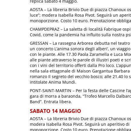
replica sabato 4 maggio.
AOSTA – La libreria Brivio Due di piazza Chanoux os
luce”; modera Isabella Rosa Pivot. Seguirà un aperit
monoporzione. Costo 10 euro. Prenotazione obbliga
CHAMPDEPRAZ – La saletta di località Fabrique ospita
Covid, come la pandemia ha influito sulla nostra ps
GRESSAN – La rassegna Arborea debutta nel teatro d
un concerto L’anima sonora degli alberi’, un viaggi
con le piante. Alle 17.30 Paola Zaramella e Luca M
alle piante attraverso le parole di illustri poeti e sc
con i vini del territorio offerti dalla Pro loco. L’app
nella sala ettagonale di Maison Gargantua Barbara 
romanzo Il segreto del vecchio bosco; alle 21.40 lo 
intitolate Anima Mundi.
PONT-SAINT-MARTIN – Per la festa delle Cascine l’ap
gara di morra a baraonda, “Trofeo Marcello Dalbard”
Band”. Entrata libera.
SABATO 14 MAGGIO
AOSTA – La libreria Brivio Due di piazza Chanoux osp
modera Isabella Rosa Pivot. Seguirà un aperitivo di 
monoporzione. Costo 10 euro. Prenotazione obbliga