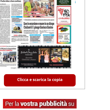
Clicca e scarica la copia