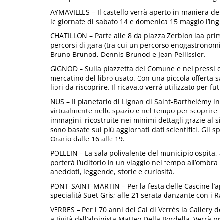
AYMAVILLES – Il castello verrà aperto in maniera de
le giornate di sabato 14 e domenica 15 maggio l’ingr
CHATILLON – Parte alle 8 da piazza Zerbion laa pr
percorsi di gara (tra cui un percorso enogastronomi
Bruno Brunod, Dennis Brunod e Jean Pellissier.
GIGNOD – Sulla piazzetta del Comune e nei pressi del
mercatino del libro usato. Con una piccola offerta sar
libri da riscoprire. Il ricavato verrà utilizzato per fut
NUS – Il planetario di Lignan di Saint-Barthelémy in
virtualmente nello spazio e nel tempo per scoprire i
immagini, ricostruite nei minimi dettagli grazie al 
sono basate sui più aggiornati dati scientifici. Gli 
Orario dalle 16 alle 19.
POLLEIN – La sala polivalente del municipio ospita, 
porterà l’uditorio in un viaggio nel tempo all’ombr
aneddoti, leggende, storie e curiosità.
PONT-SAINT-MARTIN – Per la festa delle Cascine l’a
specialità Suet Gris; alle 21 serata danzante con i Ra
VERRES – Per i 70 anni del Cai di Verrès la Gallery d
attività dell’alpinista Matteo Della Bordella. Verrà p