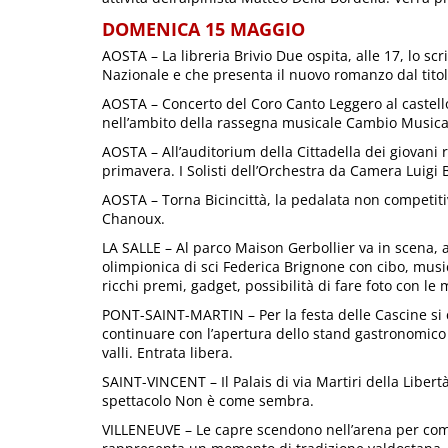
DOMENICA 15 MAGGIO
AOSTA – La libreria Brivio Due ospita, alle 17, lo sc
Nazionale e che presenta il nuovo romanzo dal titol
AOSTA – Concerto del Coro Canto Leggero al castel
nell’ambito della rassegna musicale Cambio Musica
AOSTA – All’auditorium della Cittadella dei giovani r
primavera. I Solisti dell’Orchestra da Camera Luig
AOSTA – Torna Bicincittà, la pedalata non competitiv
Chanoux.
LA SALLE – Al parco Maison Gerbollier va in scena, 
olimpionica di sci Federica Brignone con cibo, musi
ricchi premi, gadget, possibilità di fare foto con l
PONT-SAINT-MARTIN – Per la festa delle Cascine si c
continuare con l’apertura dello stand gastronomico a
valli. Entrata libera.
SAINT-VINCENT – Il Palais di via Martiri della Libert
spettacolo Non è come sembra.
VILLENEUVE – Le capre scendono nell’arena per comb