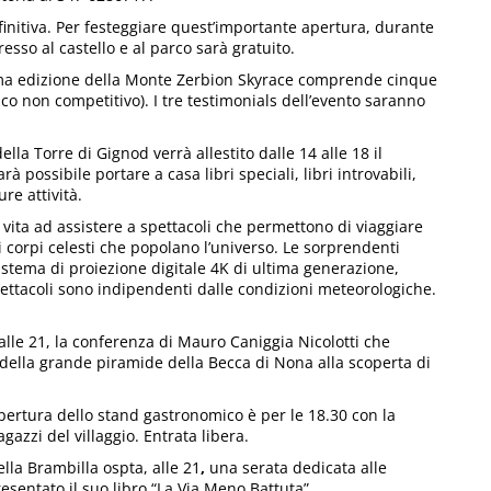
finitiva. Per festeggiare quest’importante apertura, durante
esso al castello e al parco sarà gratuito.
ima edizione della Monte Zerbion Skyrace comprende cinque
co non competitivo). I tre testimonials dell’evento saranno
la Torre di Gignod verrà allestito dalle 14 alle 18 il
à possibile portare a casa libri speciali, libri introvabili,
ure attività.
 vita ad assistere a spettacoli che permettono di viaggiare
 corpi celesti che popolano l’universo. Le sorprendenti
sistema di proiezione digitale 4K di ultima generazione,
spettacoli sono indipendenti dalle condizioni meteorologiche.
alle 21, la conferenza di Mauro Caniggia Nicolotti che
a della grande piramide della Becca di Nona alla scoperta di
pertura dello stand gastronomico è per le 18.30 con la
gazzi del villaggio. Entrata libera.
ella Brambilla ospta, alle 21
,
una serata dedicata alle
resentato il suo libro “La Via Meno Battuta”.