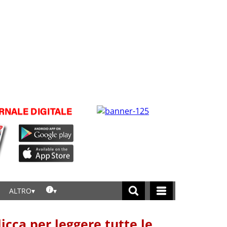
ALTRO
licca per leggere tutte le