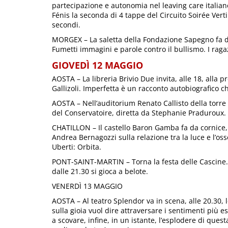
partecipazione e autonomia nel leaving care italiano.
Fénis la seconda di 4 tappe del Circuito Soirée Vert
secondi.
MORGEX – La saletta della Fondazione Sapegno fa da c
Fumetti immagini e parole contro il bullismo. I rag
GIOVEDÌ 12 MAGGIO
AOSTA – La libreria Brivio Due invita, alle 18, alla
Gallizoli. Imperfetta è un racconto autobiografico c
AOSTA – Nell’auditorium Renato Callisto della torre 
del Conservatoire, diretta da Stephanie Praduroux.
CHATILLON – Il castello Baron Gamba fa da cornice, a
Andrea Bernagozzi sulla relazione tra la luce e l’os
Uberti: Orbita.
PONT-SAINT-MARTIN – Torna la festa delle Cascine. 
dalle 21.30 si gioca a belote.
VENERDÌ 13 MAGGIO
AOSTA – Al teatro Splendor va in scena, alle 20.30, 
sulla gioia vuol dire attraversare i sentimenti più e
a scovare, infine, in un istante, l’esplodere di questa 