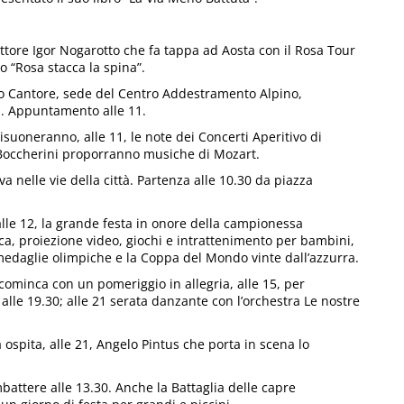
rittore Igor Nogarotto che fa tappa ad Aosta con il Rosa Tour
o “Rosa stacca la spina”.
lo Cantore, sede del Centro Addestramento Alpino,
. Appuntamento alle 11.
isuoneranno, alle 11, le note dei Concerti Aperitivo di
i Boccherini proporranno musiche di Mozart.
a nelle vie della città. Partenza alle 10.30 da piazza
alle 12, la grande festa in onore della campionessa
ca, proiezione video, giochi e intrattenimento per bambini,
e medaglie olimpiche e la Coppa del Mondo vinte dall’azzurra.
ominca con un pomeriggio in allegria, alle 15, per
lle 19.30; alle 21 serata danzante con l’orchestra Le nostre
à ospita, alle 21, Angelo Pintus che porta in scena lo
attere alle 13.30. Anche la Battaglia delle capre