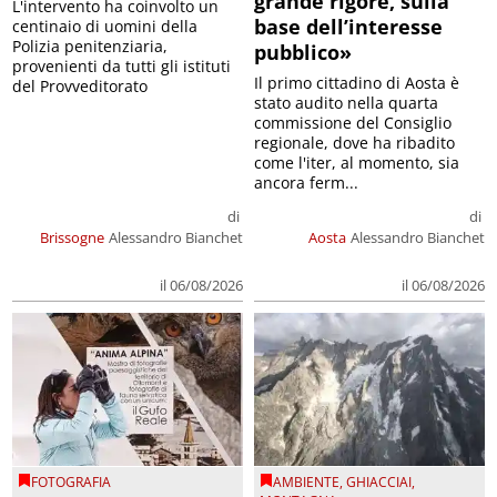
grande rigore, sulla
L'intervento ha coinvolto un
base dell’interesse
centinaio di uomini della
Polizia penitenziaria,
pubblico»
provenienti da tutti gli istituti
Il primo cittadino di Aosta è
del Provveditorato
stato audito nella quarta
commissione del Consiglio
regionale, dove ha ribadito
come l'iter, al momento, sia
ancora ferm...
di
di
Brissogne
Alessandro Bianchet
Aosta
Alessandro Bianchet
il 06/08/2026
il 06/08/2026
FOTOGRAFIA
AMBIENTE
,
GHIACCIAI
,