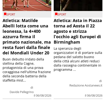
SPORT
SPORT
Atletica: Matilde
Atletica: Asta in Piazza
Abelli lotta come una
torna ad Aosta il 22
leonessa, la 4×400
agosto e strizza
azzurra firma il
l’occhio agli Europei di
primato nazionale, ma
Birmingham
resta fuori dalla finale
La speranza degli
dei Mondiali Under 20
organizzatori è di portare sulla
pedana del salotto buono
Buon debutto iridato della
della città alcuni atleti reduci
stellina della Cogne,
dalla rassegna continentale in
protagonista di una prova
programma ...
coraggiosa nell'ultima frazione
della seconda batteria della
staffetta mist...
di
Redazione Aostanews.it
di
Davide Pellegrino
il 06/08/2026
il 06/08/2026