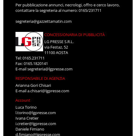
Per pubblicazione annunci, necrologi, offro e cerco lavoro,
contattare la segreteria al numero: 0165/231711
segreteria@gazzettamatin.com
CONCESSIONARIA DI PUBBLICITÀ
LG PRESSE S.R.L.
via Festaz, 52
11100 AOSTA
Tel: 0165.231711
Fax: 0165.1820141
E-mail
segreteria@lgpresse.com
RESPONSABILE DI AGENZIA
Arianna Gori Chisari
E-mail
a.chisari@lgpresse.com
Account
Luca Torino
l.torino@lgpresse.com
Ivana Cretier
i.cretier@lgpresse.com
Daniele Fimiano
d.fimiano@lgpresse.com