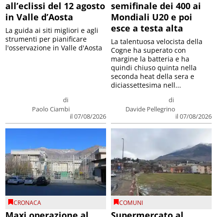
all’eclissi del 12 agosto
semifinale dei 400 ai
in Valle d’Aosta
Mondiali U20 e poi
esce a testa alta
La guida ai siti migliori e agli
strumenti per pianificare
La talentuosa velocista della
l'osservazione in Valle d'Aosta
Cogne ha superato con
margine la batteria e ha
quindi chiuso quinta nella
seconda heat della sera e
diciassettesima nell...
di
di
Paolo Ciambi
Davide Pellegrino
il 07/08/2026
il 07/08/2026
CRONACA
COMUNI
Maxi operazione al
Supermercato al