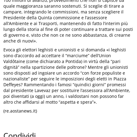
100 milioni di avanzo, provvedimenti che non si capisce da
quale maggioranza saranno sostenuti. Si sceglie di tirare a
campare, integrando le commissioni, ma senza scegliere il
Presidente della Quinta commissione e l’assessore
all’Ambiente e ai Trasporti, mantenendo di fatto l’interim più
lungo della storia al fine di poter continuare a trattare sui posti
di governo e, visto che non ce ne sono abbastanza, di crearne
anche di nuovi».
Evoca gli elettori leghisti e unionisti e si domanda «i leghisti
sono d’accordo ad accettare il “marciume” dell’Union
Valdôtaine (come dichiarato a Pontida) in virtù della “pari
dignità” nella spartizione delle poltrone? Mentre gli unionisti
sono disposti ad ingoiare un accordo “con forze populiste e
nazionaliste” per seguire le imposizioni degli eletti in Piazza
Deffeyes? Rammentando i famosi “quindici giorni” promessi
dal presidente Lavevaz per sostituire l’assessora all’Ambiente,
poi diventati (a oggi) un anno, i valdostani non possono far
altro che affidarsi al motto “aspetta e spera”».
(re.aostanews.it)
Condividi