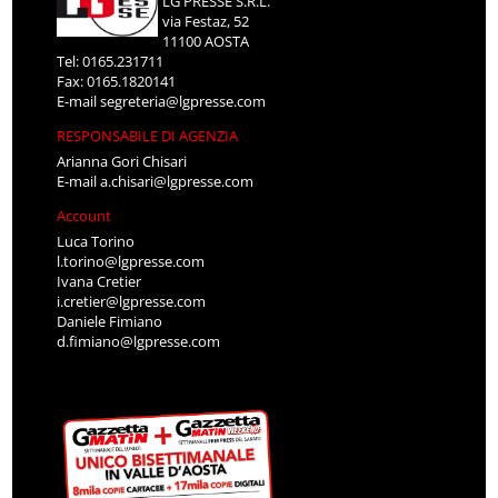
LG PRESSE S.R.L.
via Festaz, 52
11100 AOSTA
Tel: 0165.231711
Fax: 0165.1820141
E-mail
segreteria@lgpresse.com
RESPONSABILE DI AGENZIA
Arianna Gori Chisari
E-mail
a.chisari@lgpresse.com
Account
Luca Torino
l.torino@lgpresse.com
Ivana Cretier
i.cretier@lgpresse.com
Daniele Fimiano
d.fimiano@lgpresse.com