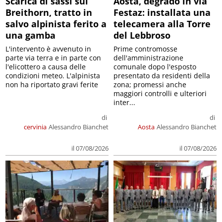
Scarica di sassi sul
Aosta, degrado in via
Breithorn, tratto in
Festaz: installata una
salvo alpinista ferito a
telecamera alla Torre
una gamba
del Lebbroso
L'intervento è avvenuto in
Prime contromosse
parte via terra e in parte con
dell'amministrazione
l'elicottero a causa delle
comunale dopo l'esposto
condizioni meteo. L'alpinista
presentato da residenti della
non ha riportato gravi ferite
zona; promessi anche
maggiori controlli e ulteriori
inter...
di
di
cervinia
Alessandro Bianchet
Aosta
Alessandro Bianchet
il 07/08/2026
il 07/08/2026