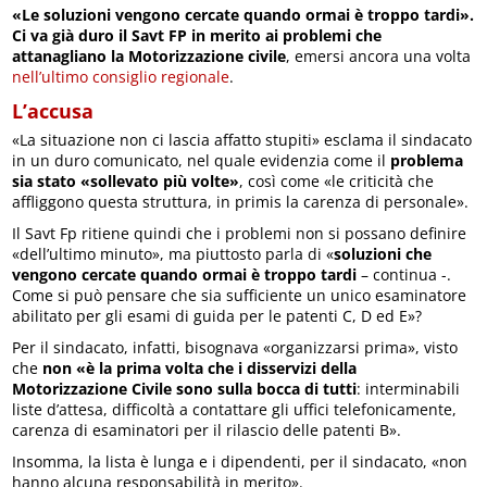
«Le soluzioni vengono cercate quando ormai è troppo tardi».
Ci va già duro il Savt FP in merito ai problemi che
attanagliano la Motorizzazione civile
, emersi ancora una volta
nell’ultimo consiglio regionale
.
L’accusa
«La situazione non ci lascia affatto stupiti» esclama il sindacato
in un duro comunicato, nel quale evidenzia come il
problema
sia stato «sollevato più volte»
, così come «le criticità che
affliggono questa struttura, in primis la carenza di personale».
Il Savt Fp ritiene quindi che i problemi non si possano definire
«dell’ultimo minuto», ma piuttosto parla di «
soluzioni che
vengono cercate quando ormai è troppo tardi
– continua -.
Come si può pensare che sia sufficiente un unico esaminatore
abilitato per gli esami di guida per le patenti C, D ed E»?
Per il sindacato, infatti, bisognava «organizzarsi prima», visto
che
non «è la prima volta che i disservizi della
Motorizzazione Civile sono sulla bocca di tutti
: interminabili
liste d’attesa, difficoltà a contattare gli uffici telefonicamente,
carenza di esaminatori per il rilascio delle patenti B».
Insomma, la lista è lunga e i dipendenti, per il sindacato, «non
hanno alcuna responsabilità in merito».