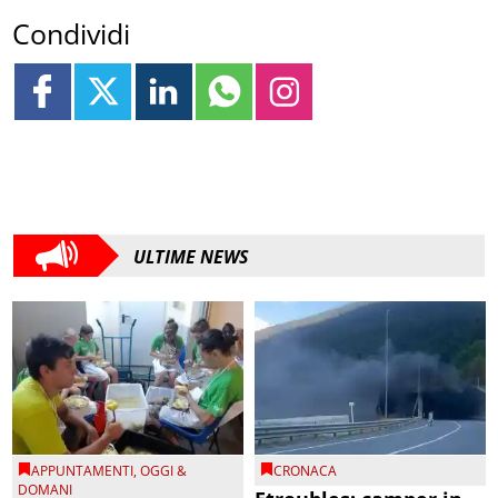
Condividi
ULTIME NEWS
APPUNTAMENTI
,
OGGI &
CRONACA
DOMANI