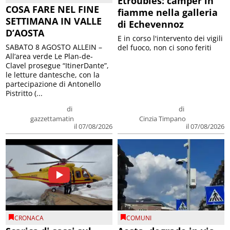
Etroubles: camper in
COSA FARE NEL FINE
fiamme nella galleria
SETTIMANA IN VALLE
di Echevennoz
D’AOSTA
E in corso l'intervento dei vigili
SABATO 8 AGOSTO ALLEIN –
del fuoco, non ci sono feriti
All’area verde Le Plan-de-
Clavel prosegue “ItinerDante”,
le letture dantesche, con la
partecipazione di Antonello
Pistritto (...
di
di
gazzettamatin
Cinzia Timpano
il 07/08/2026
il 07/08/2026
CRONACA
COMUNI