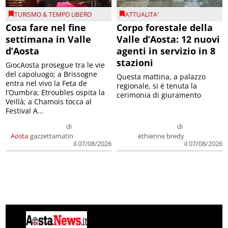
TURISMO & TEMPO LIBERO
ATTUALITA'
Cosa fare nel fine
Corpo forestale della
settimana in Valle
Valle d’Aosta: 12 nuovi
d’Aosta
agenti in servizio in 8
stazioni
GiocAosta prosegue tra le vie
del capoluogo; a Brissogne
Questa mattina, a palazzo
entra nel vivo la Feta de
regionale, si è tenuta la
l’Oumbra; Etroubles ospita la
cerimonia di giuramento
Veillà; a Chamois tocca al
Festival A...
di
di
Aosta
gazzettamatin
ethienne bredy
il 07/08/2026
il 07/08/2026