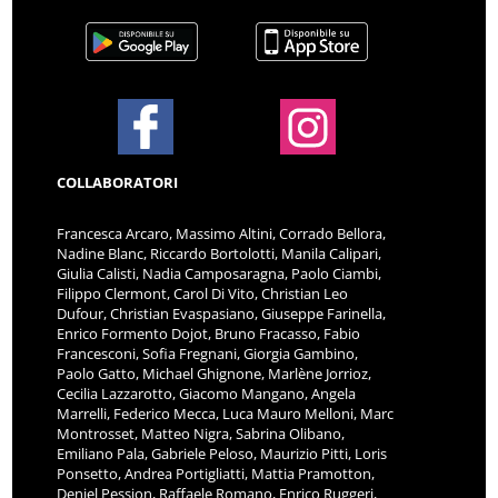
COLLABORATORI
Francesca Arcaro, Massimo Altini, Corrado Bellora,
Nadine Blanc, Riccardo Bortolotti, Manila Calipari,
Giulia Calisti, Nadia Camposaragna, Paolo Ciambi,
Filippo Clermont, Carol Di Vito, Christian Leo
Dufour, Christian Evaspasiano, Giuseppe Farinella,
Enrico Formento Dojot, Bruno Fracasso, Fabio
Francesconi, Sofia Fregnani, Giorgia Gambino,
Paolo Gatto, Michael Ghignone, Marlène Jorrioz,
Cecilia Lazzarotto, Giacomo Mangano, Angela
Marrelli, Federico Mecca, Luca Mauro Melloni, Marc
Montrosset, Matteo Nigra, Sabrina Olibano,
Emiliano Pala, Gabriele Peloso, Maurizio Pitti, Loris
Ponsetto, Andrea Portigliatti, Mattia Pramotton,
Deniel Pession, Raffaele Romano, Enrico Ruggeri,