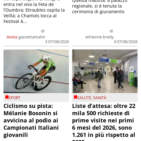
Questa mattina, a palazzo
entra nel vivo la Feta de
regionale, si è tenuta la
l’Oumbra; Etroubles ospita la
cerimonia di giuramento
Veillà; a Chamois tocca al
Festival A...
di
di
Aosta
gazzettamatin
ethienne bredy
il 07/08/2026
il 07/08/2026
SPORT
SALUTE
,
SANITÀ
Ciclismo su pista:
Liste d’attesa: oltre 22
Mélanie Bosonin si
mila 500 richieste di
avvicina al podio ai
prime visite nei primi
Campionati Italiani
6 mesi del 2026, sono
giovanili
1.261 in più rispetto al