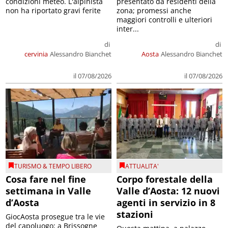
condizioni meteo. L'alpinista
presentato da residenti della
non ha riportato gravi ferite
zona; promessi anche
maggiori controlli e ulteriori
inter...
di
di
cervinia
Alessandro Bianchet
Aosta
Alessandro Bianchet
il 07/08/2026
il 07/08/2026
TURISMO & TEMPO LIBERO
ATTUALITA'
Cosa fare nel fine
Corpo forestale della
settimana in Valle
Valle d’Aosta: 12 nuovi
d’Aosta
agenti in servizio in 8
stazioni
GiocAosta prosegue tra le vie
del capoluogo; a Brissogne