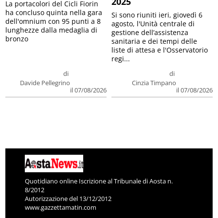
2025
La portacolori del Cicli Fiorin
ha concluso quinta nella gara
Si sono riuniti ieri, giovedì 6
dell'omnium con 95 punti a 8
agosto, l'Unità centrale di
lunghezze dalla medaglia di
gestione dell’assistenza
bronzo
sanitaria e dei tempi delle
liste di attesa e l'Osservatorio
regi...
di
di
Davide Pellegrino
Cinzia Timpano
il 07/08/2026
il 07/08/2026
Quotidiano online Iscrizione al Tribunale di Aosta n.
8/2012
Autorizzazione del 13/12/2012
www.gazzettamatin.com