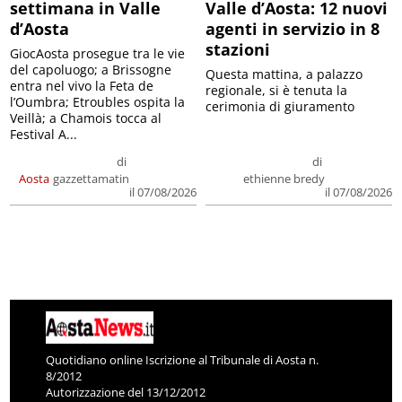
settimana in Valle
Valle d’Aosta: 12 nuovi
d’Aosta
agenti in servizio in 8
stazioni
GiocAosta prosegue tra le vie
del capoluogo; a Brissogne
Questa mattina, a palazzo
entra nel vivo la Feta de
regionale, si è tenuta la
l’Oumbra; Etroubles ospita la
cerimonia di giuramento
Veillà; a Chamois tocca al
Festival A...
di
di
Aosta
gazzettamatin
ethienne bredy
il 07/08/2026
il 07/08/2026
Quotidiano online Iscrizione al Tribunale di Aosta n.
8/2012
Autorizzazione del 13/12/2012