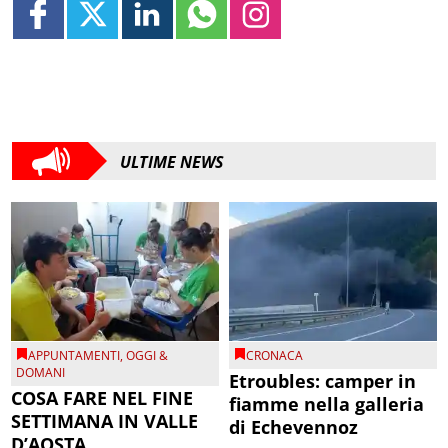
ULTIME NEWS
APPUNTAMENTI
,
OGGI &
CRONACA
DOMANI
Etroubles: camper in
COSA FARE NEL FINE
fiamme nella galleria
SETTIMANA IN VALLE
di Echevennoz
D’AOSTA