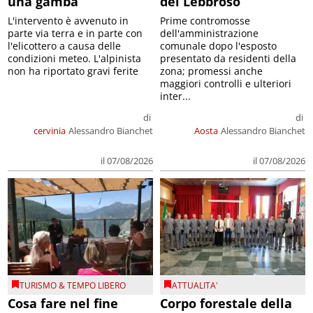
una gamba
del Lebbroso
L'intervento è avvenuto in
Prime contromosse
parte via terra e in parte con
dell'amministrazione
l'elicottero a causa delle
comunale dopo l'esposto
condizioni meteo. L'alpinista
presentato da residenti della
non ha riportato gravi ferite
zona; promessi anche
maggiori controlli e ulteriori
inter...
di
di
cervinia
Alessandro Bianchet
Aosta
Alessandro Bianchet
il 07/08/2026
il 07/08/2026
TURISMO & TEMPO LIBERO
ATTUALITA'
Cosa fare nel fine
Corpo forestale della